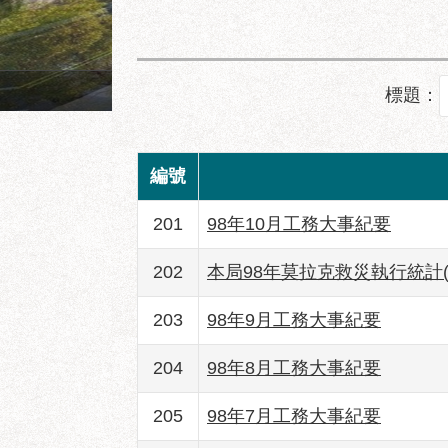
成功市場地面層建築透視圖
標題：
編號
201
98年10月工務大事紀要
202
本局98年莫拉克救災執行統計(98.8
203
98年9月工務大事紀要
204
98年8月工務大事紀要
205
98年7月工務大事紀要