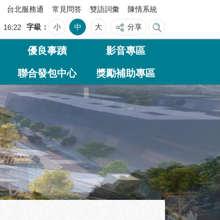
台北服務通
常見問答
雙語詞彙
陳情系統
字級
小
中
大
分享
四
16:22
優良事蹟
影音專區
聯合發包中心
獎勵補助專區