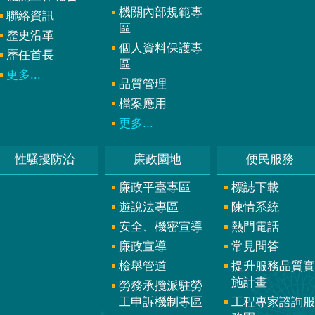
機關內部規範專
聯絡資訊
區
歷史沿革
個人資料保護專
歷任首長
區
更多...
品質管理
檔案應用
更多...
性騷擾防治
廉政園地
便民服務
廉政平臺專區
標誌下載
遊說法專區
陳情系統
安全、機密宣導
熱門電話
廉政宣導
常見問答
檢舉管道
提升服務品質實
施計畫
勞務承攬派駐勞
工申訴機制專區
工程專家諮詢服