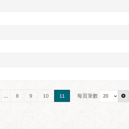
每頁筆數
...
8
9
10
11