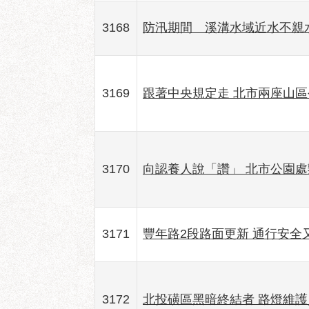
3168
防汛期間 溪溝水域近水不親
3169
跟著中央規定走 北市兩座山
3170
向認養人說「讚」 北市公園
3171
豐年路2段路面更新 通行安全
3172
北投磺區黑暗終結者 路燈維