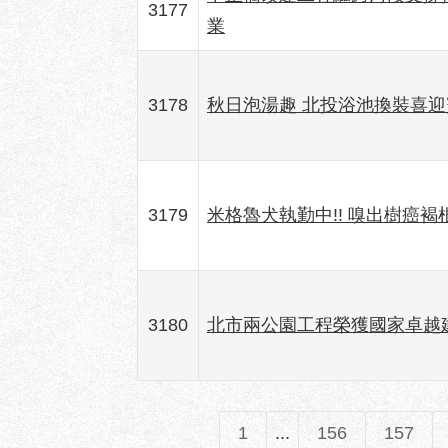
3177
業
3178
秋日泡湯趣 北投浴池換裝喜迎
3179
米格魯犬執勤中!! 嗅出樹癌褐
3180
北市兩公園工程榮獲國家卓越
1
...
156
157