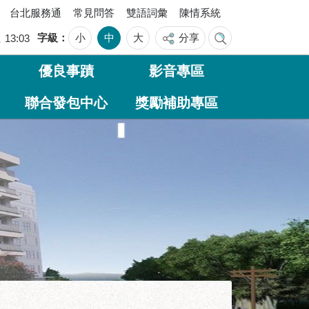
台北服務通
常見問答
雙語詞彙
陳情系統
字級
小
中
大
分享
五
13:03
優良事蹟
影音專區
聯合發包中心
獎勵補助專區