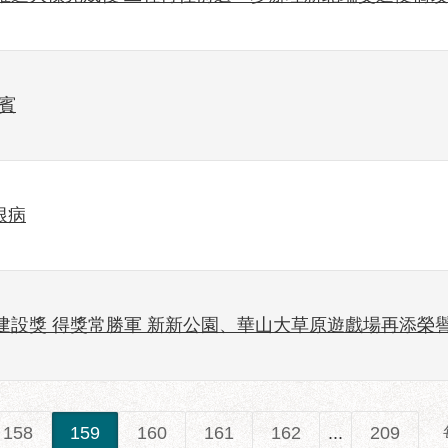
賓
根病
建設獎 得獎常勝軍 新新公園、華山大草原遊戲場再添榮
158
159
160
161
162
...
209