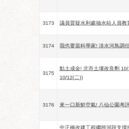
3173
議員質疑水利處抽水站人員教
3174
我也要當科學家! 淡水河鳥調
點土成金! 北市土壤改良劑 10
3175
10/12(二))
3176
來一口新鮮空氣! 八仙公園考
中正橋改建工程繼跨河段支撐