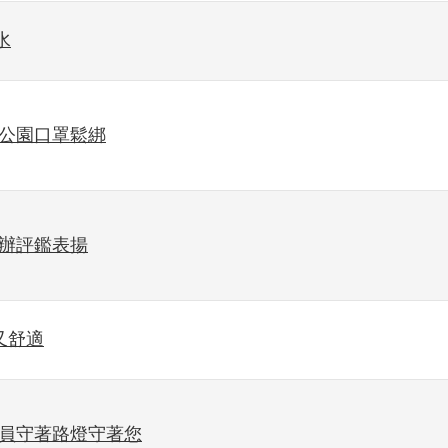
水
區公園口罩鬆綁
處辦評鑑表揚
又舒適
護員守著路燈守著您