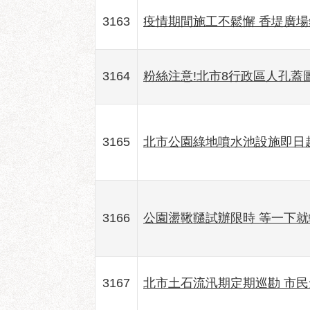
3163
疫情期間施工不鬆懈 香堤廣
3164
粉絲注意!北市8行政區人孔蓋
3165
北市公園綠地噴水池設施即日
3166
公園盪鞦韆試辦限時 等一下就
3167
北市土石流汛期定期巡勘 市