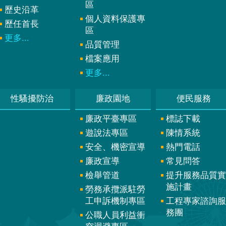
區
歷史沿革
個人資料保護專
歷任首長
區
更多...
品質管理
檔案應用
更多...
性騷擾防治
廉政園地
便民服務
廉政平臺專區
標誌下載
遊說法專區
陳情系統
安全、機密宣導
熱門電話
廉政宣導
常見問答
檢舉管道
提升服務品質實
施計畫
勞務承攬派駐勞
工申訴機制專區
工程專家諮詢服
務團
公職人員利益衝