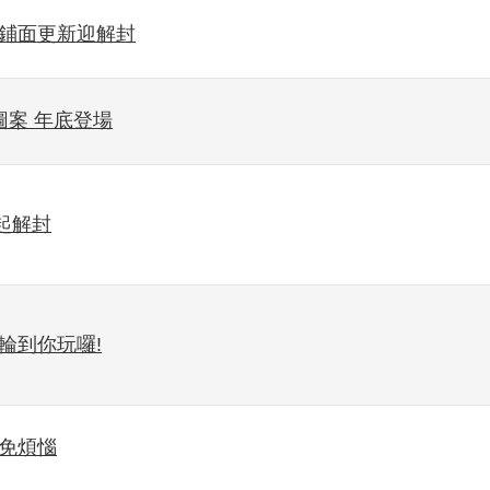
場鋪面更新迎解封
圖案 年底登場
起解封
輪到你玩囉!
民免煩惱