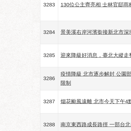
3283
130位公主齊亮相 士林官邸雨
3284
景美溪右岸河濱銜接新北市深坑
3285
迎來降級好消息，臺北大縱走
疫情降級 北市逐步解封 公園部
3286
限制
3287
烟花颱風遠離 北市今天下午4
3288
南京東西路成長路徑 一部台