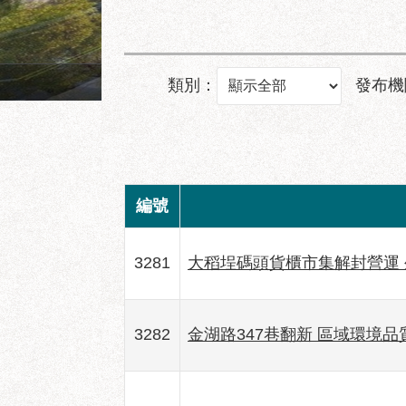
成功市場地面層建築透視圖
類別：
發布機
編號
3281
大稻埕碼頭貨櫃市集解封營運
3282
金湖路347巷翻新 區域環境品