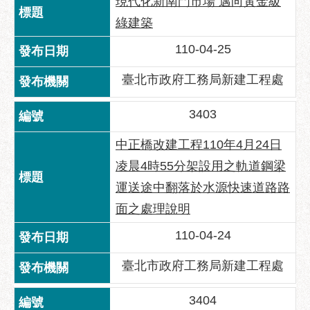
區
現代化新南門市場 邁向黃金級
綠建築
性
別
110-04-25
主
流
臺北市政府工務局新建工程處
化
3403
性
騷
中正橋改建工程110年4月24日
擾
凌晨4時55分架設用之軌道鋼梁
防
治
運送途中翻落於水源快速道路路
面之處理說明
廉
政
110-04-24
園
地
臺北市政府工務局新建工程處
便
3404
民