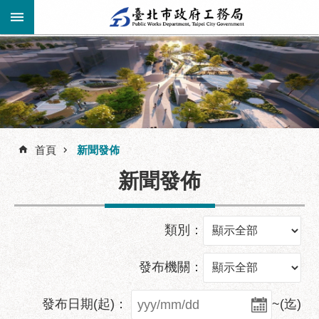
跳到主要內容區塊
進
階
公
告
搜
資
訊
首頁
新聞發佈
尋
市
新聞發佈
民
服
務
類別：
機
關
發布機關：
介
紹
發布日期(起)：
~(迄)