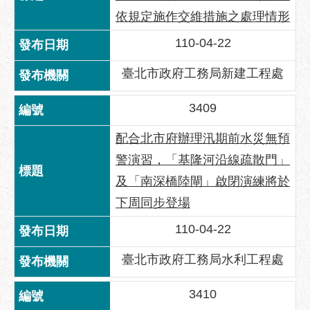
服
依規定施作交維措施之處理情形
務
通
110-04-22
常
臺北市政府工務局新建工程處
見
問
3409
答
配合北市府辦理汛期前水災無預
雙
警演習，「基隆河沿線疏散門」
語
詞
及「南深橋陸閘」啟閉演練將於
彙
下周同步登場
陳
110-04-22
情
系
臺北市政府工務局水利工程處
統
3410
政