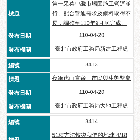
第一果菜中繼市場因施工營運並
聯
行、配合營運需求及鋼料取得不
絡
易，調整至110年9月底完成。
方
式
110-04-20
本
臺北市政府工務局新建工程處
局
暨
3413
所
屬
夜衝虎山賞螢 市民與生態雙贏
各
處
110-04-20
聯
絡
臺北市政府工務局大地工程處
電
話
3414
51種方法恢復我們的地球 4/18