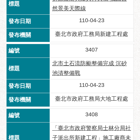
助
然景美天際線
專
區
110-04-23
網
臺北市政府工務局新建工程處
站
導
3407
覽
北市土石流防颱整備完成 沉砂
回
首
池清整備戰
頁
110-04-23
English
臺北市政府工務局大地工程處
台
北
3408
通
「臺北市政府警察局士林分局社
台
北
子派出所新建工程」施工廠商未