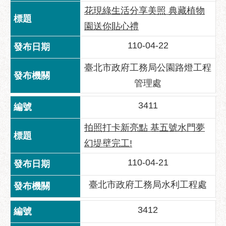
府
花現綠生活分享美照 典藏植物
網
園送你貼心禮
站
資
110-04-22
料
開
臺北市政府工務局公園路燈工程
放
管理處
宣
告
3411
隱
拍照打卡新亮點 基五號水門夢
私
權
幻堤壁完工!
及
110-04-21
資
訊
臺北市政府工務局水利工程處
安
全
3412
政
策