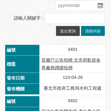
業
務
資
請輸入關鍵字：
訊
政
府
資
訊
3401
公
開
音圖已公告招標 北市府歡迎各
優
界廠商踴躍投標
良
110-04-26
事
蹟
臺北市政府工務局水利工程處
影
音
3402
專