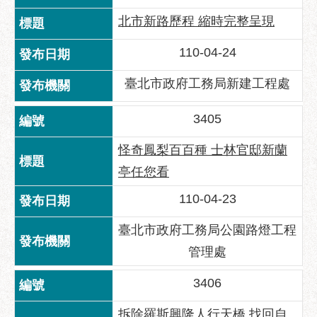
服
北市新路歷程 縮時完整呈現
務
110-04-24
道
路
臺北市政府工務局新建工程處
挖
掘
資
3405
訊
怪奇鳳梨百百種 士林官邸新蘭
聯
亭任您看
合
發
110-04-23
包
中
臺北市政府工務局公園路燈工程
心
管理處
獎
3406
勵
補
拆除羅斯興隆人行天橋 找回自