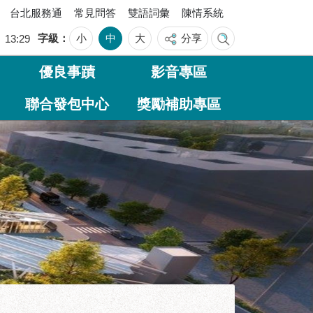
台北服務通
常見問答
雙語詞彙
陳情系統
字級
小
中
大
分享
四
13:29
優良事蹟
影音專區
聯合發包中心
獎勵補助專區