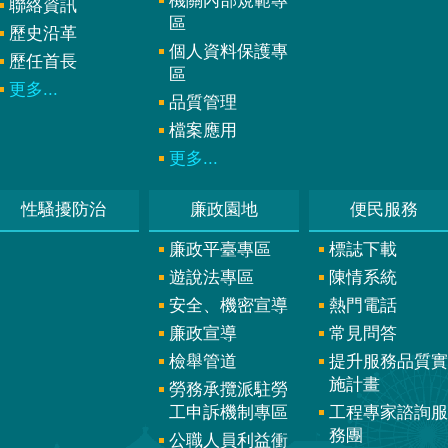
機關內部規範專
聯絡資訊
區
歷史沿革
個人資料保護專
歷任首長
區
更多...
品質管理
檔案應用
更多...
性騷擾防治
廉政園地
便民服務
廉政平臺專區
標誌下載
遊說法專區
陳情系統
安全、機密宣導
熱門電話
廉政宣導
常見問答
檢舉管道
提升服務品質實
施計畫
勞務承攬派駐勞
工申訴機制專區
工程專家諮詢服
務團
公職人員利益衝