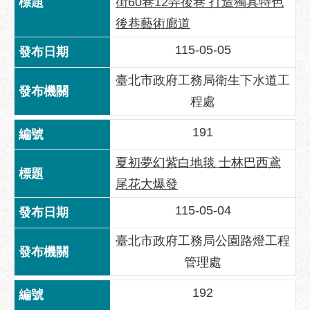
街60巷12弄後巷 打造獨具特色
府
網
後巷藝術廊道
站
115-05-05
資
料
臺北市政府工務局衛生下水道工
開
程處
放
宣
191
告
隱
夏初夢幻紫白地毯 士林巴西鳶
私
尾花大爆發
權
及
115-05-04
資
臺北市政府工務局公園路燈工程
訊
安
管理處
全
政
192
策