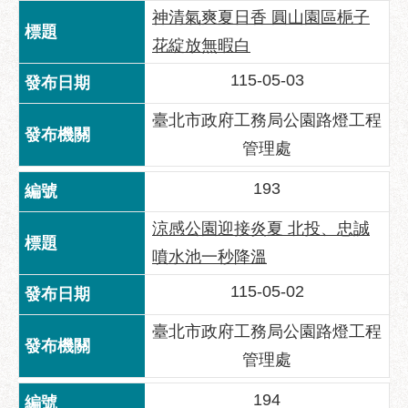
​神清氣爽夏日香 圓山園區梔子
聯
花綻放無暇白
絡
方
115-05-03
式
臺北市政府工務局公園路燈工程
本
管理處
局
暨
193
所
屬
涼感公園迎接炎夏 北投、忠誠
各
處
噴水池一秒降溫
聯
115-05-02
絡
電
臺北市政府工務局公園路燈工程
話
管理處
194