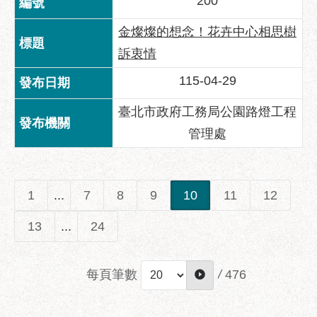
200
金燦燦的想念！花卉中心相思樹
訴衷情
115-04-29
臺北市政府工務局公園路燈工程
管理處
1
...
7
8
9
10
11
12
13
...
24
每頁筆數
/
476