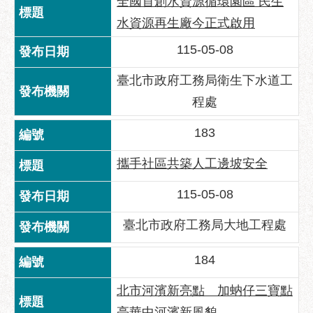
區
全國首創水資源循環園區 民生
水資源再生廠今正式啟用
性
別
115-05-08
主
流
臺北市政府工務局衛生下水道工
化
程處
性
183
騷
擾
攜手社區共築人工邊坡安全
防
治
115-05-08
廉
臺北市政府工務局大地工程處
政
園
184
地
便
北市河濱新亮點 加蚋仔三寶點
民
亮華中河濱新風貌