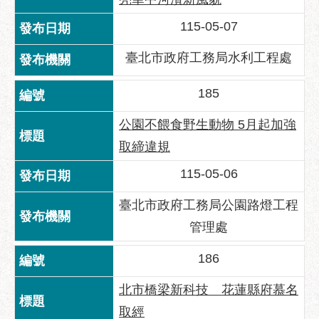
服
務
115-05-07
道
臺北市政府工務局水利工程處
路
挖
185
掘
資
公園不餵食野生動物 5月起加強
訊
取締違規
聯
115-05-06
合
發
臺北市政府工務局公園路燈工程
包
管理處
中
心
186
獎
北市橋梁新科技 花蓮縣府慕名
勵
補
取經