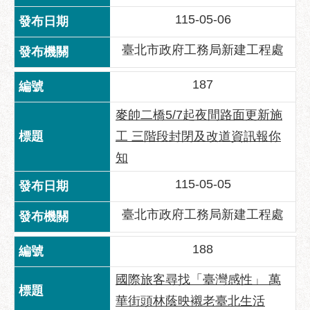
助
115-05-06
專
區
臺北市政府工務局新建工程處
網
187
站
導
麥帥二橋5/7起夜間路面更新施
覽
工 三階段封閉及改道資訊報你
回
知
首
頁
115-05-05
English
臺北市政府工務局新建工程處
台
北
188
通
國際旅客尋找「臺灣感性」 萬
台
華街頭林蔭映襯老臺北生活
北