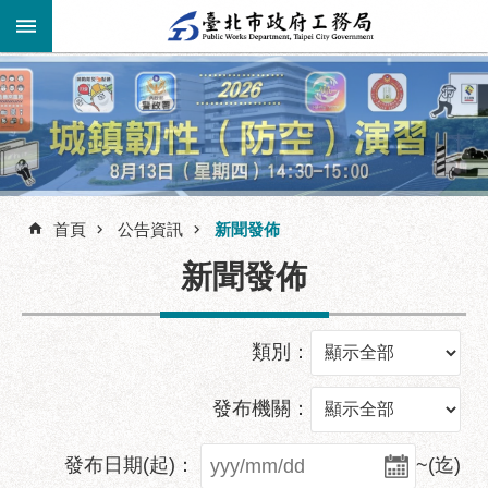
跳到主要內容區塊
進
階
公
告
搜
資
訊
首頁
公告資訊
新聞發佈
尋
市
新聞發佈
民
服
務
類別：
機
關
發布機關：
介
紹
發布日期(起)：
~(迄)