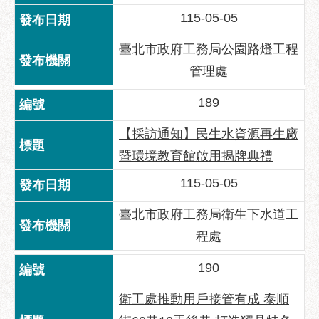
服
115-05-05
務
通
臺北市政府工務局公園路燈工程
管理處
常
見
189
問
答
【採訪通知】民生水資源再生廠
雙
暨環境教育館啟用揭牌典禮
語
詞
115-05-05
彙
臺北市政府工務局衛生下水道工
陳
程處
情
系
190
統
衛工處推動用戶接管有成 泰順
政