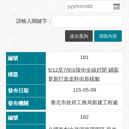
業
務
資
請輸入關鍵字：
訊
政
府
資
訊
181
公
開
5/12至7/9沅陵街全線封閉 鋪面
優
更新打造皮鞋街新樣貌
良
115-05-08
事
蹟
臺北市政府工務局新建工程處
影
音
182
專