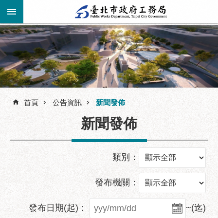
跳到主要內容區塊
進
階
公
告
搜
資
訊
首頁
公告資訊
新聞發佈
尋
市
新聞發佈
民
服
務
類別：
機
關
發布機關：
介
紹
發布日期(起)：
~(迄)