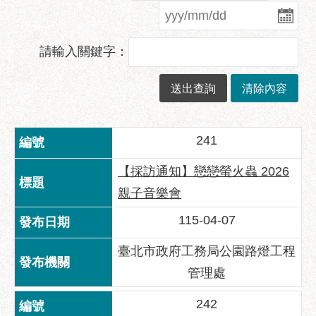
業
務
資
請輸入關鍵字：
訊
政
府
資
訊
241
公
開
【採訪通知】戀戀螢火蟲 2026
優
親子音樂會
良
115-04-07
事
蹟
臺北市政府工務局公園路燈工程
影
管理處
音
專
242