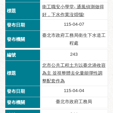
區
衛工職安小學堂- 通風偵測做得
性
好，下水作業沒煩惱!
別
主
115-04-07
流
化
臺北市政府工務局衛生下水道工
程處
性
騷
243
擾
防
北市公共工程土方以臺北港收容
治
為主 並視整體去化量能彈性調
廉
整配套作為
政
園
115-04-04
地
臺北市政府工務局
便
民