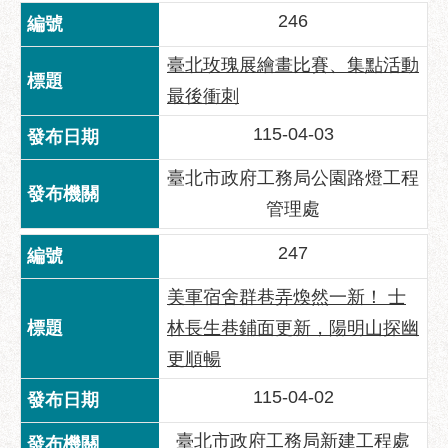
助
246
專
區
臺北玫瑰展繪畫比賽、集點活動
最後衝刺
網
站
115-04-03
導
覽
臺北市政府工務局公園路燈工程
回
管理處
首
247
頁
English
美軍宿舍群巷弄煥然一新！ 士
林長生巷鋪面更新，陽明山探幽
台
北
更順暢
通
115-04-02
台
北
臺北市政府工務局新建工程處