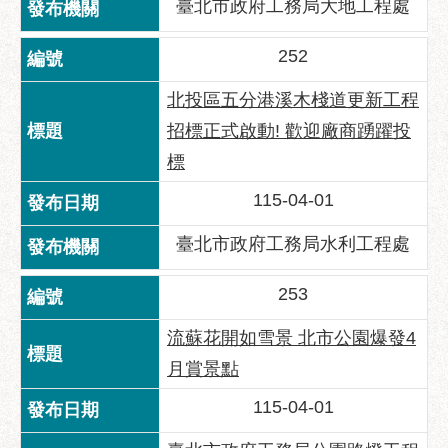
臺北市政府工務局大地工程處
聯
252
絡
方
北投區五分港溪木棧道更新工程
式
招標正式啟動! 歡迎廠商踴躍投
本
標
局
暨
115-04-01
所
屬
臺北市政府工務局水利工程處
各
處
253
聯
絡
流蘇花開如雪景 北市公園爆發4
電
月賞景點
話
115-04-01