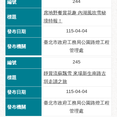
244
服
務
席地野餐賞花趣 內湖風吹雪秘
道
境特報！
路
115-04-04
挖
掘
臺北市政府工務局公園路燈工程
資
訊
管理處
聯
245
合
發
靜賞流蘇飄雪 來場新生南路古
包
圳走讀之旅
中
心
115-04-04
獎
臺北市政府工務局公園路燈工程
勵
管理處
補