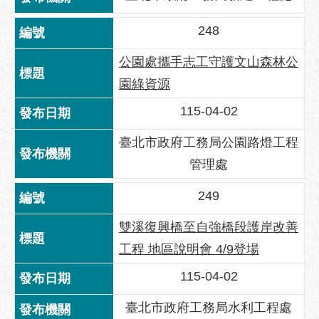
服
務
248
通
公園處攜手志工守護文山森林公
常
園綠資源
見
問
115-04-02
答
臺北市政府工務局公園路燈工程
雙
管理處
語
詞
249
彙
雙溪復興橋至自強橋段護岸改善
陳
情
工程 地區說明會 4/9登場
系
115-04-02
統
臺北市政府工務局水利工程處
政