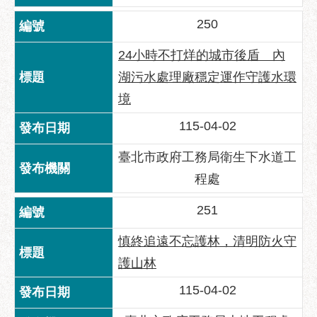
府
網
250
站
24小時不打烊的城市後盾 內
資
料
湖污水處理廠穩定運作守護水環
開
境
放
宣
115-04-02
告
臺北市政府工務局衛生下水道工
隱
程處
私
權
251
及
資
慎終追遠不忘護林，清明防火守
訊
護山林
安
全
115-04-02
政
策