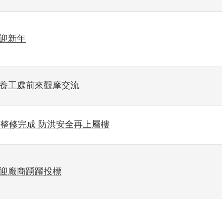
紅迎新年
中養工處前來觀摩交流
」整修完成 防洪安全再上層樓
歡迎廠商踴躍投標