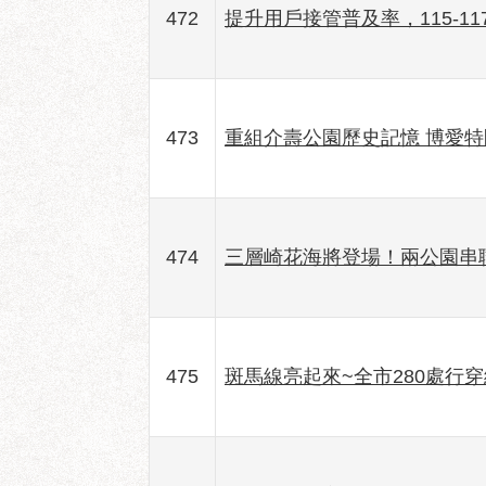
472
提升用戶接管普及率，115-
473
重組介壽公園歷史記憶 博愛
474
三層崎花海將登場！兩公園串
475
斑馬線亮起來~全市280處行