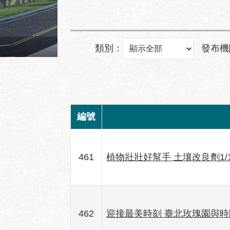
成功市場地面層建築透視圖
類別：
發布機
編號
461
植物壯壯好幫手 土壤改良劑1/
462
迎接最美時刻 臺北玫瑰園與時