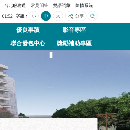
台北服務通
常見問答
雙語詞彙
陳情系統
字級
小
中
大
分享
六
01:52
優良事蹟
影音專區
聯合發包中心
獎勵補助專區