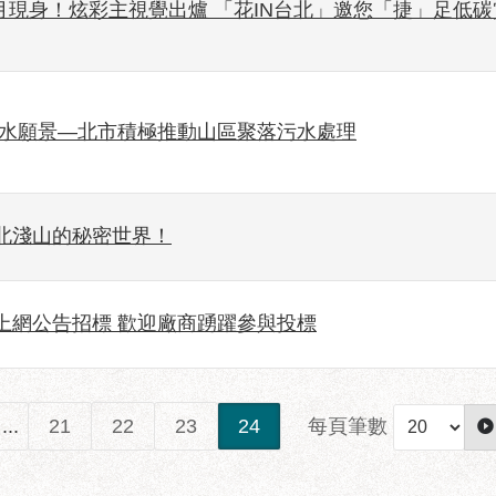
月現身！炫彩主視覺出爐 「花IN台北」邀您「捷」足低碳
綠水願景—北市積極推動山區聚落污水處理
北淺山的秘密世界！
上網公告招標 歡迎廠商踴躍參與投標
每頁筆數
...
21
22
23
24