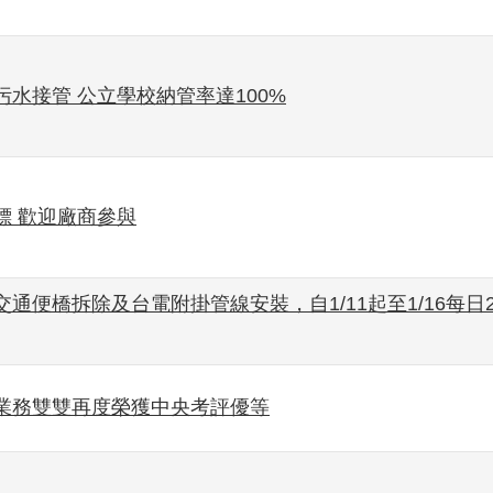
水接管 公立學校納管率達100%
標 歡迎廠商參與
便橋拆除及台電附掛管線安裝，自1/11起至1/16每日
業務雙雙再度榮獲中央考評優等