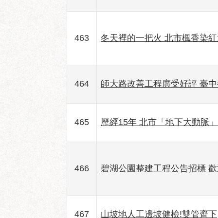
463
冬天裡的一把火 北市楓香染
464
師大路改善工程廣受好評 臺
465
歷經15年 北市「地下大動脈
466
碧湖公園整建工程公告招標 
467
山坡地人工邊坡健檢!雙管齊下