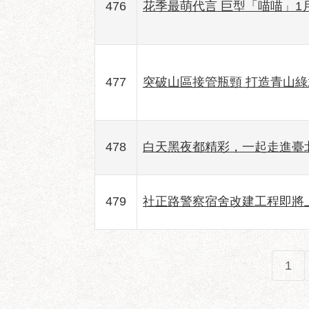
476
花季最萌代言 巨型「喵喵」1
477
突破山區接管瓶頸 打造青山
478
白天黑夜都精彩，一起走進臺
479
社正路警察宿舍改建工程即將
1