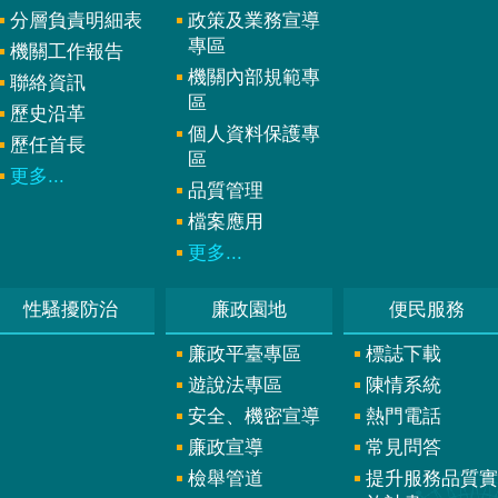
分層負責明細表
政策及業務宣導
專區
機關工作報告
機關內部規範專
聯絡資訊
區
歷史沿革
個人資料保護專
歷任首長
區
更多...
品質管理
檔案應用
更多...
性騷擾防治
廉政園地
便民服務
廉政平臺專區
標誌下載
遊說法專區
陳情系統
安全、機密宣導
熱門電話
廉政宣導
常見問答
檢舉管道
提升服務品質實