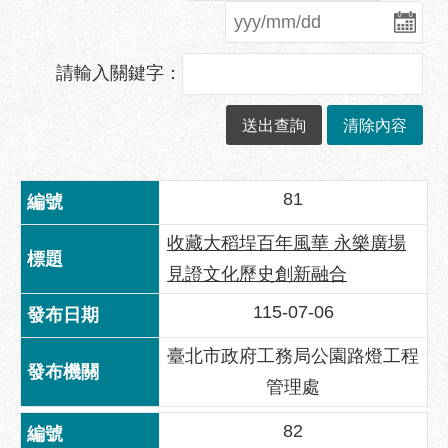
業
務
資
請輸入關鍵字：
訊
政
府
資
訊
81
公
開
收藏大稻埕百年風華 永樂廣場
優
見證文化歷史創新融合
良
115-07-06
事
蹟
臺北市政府工務局公園路燈工程
影
管理處
音
專
82