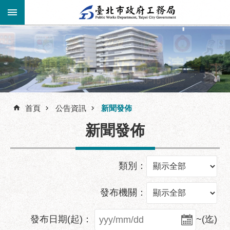
跳到主要內容區塊
進
階
公
告
搜
資
訊
首頁
公告資訊
新聞發佈
尋
市
新聞發佈
民
服
務
類別：
機
關
發布機關：
介
紹
發布日期(起)：
~(迄)