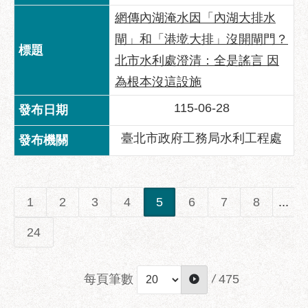
網傳內湖淹水因「內湖大排水
閘」和「港墘大排」沒開閘門？
北市水利處澄清：全是謠言 因
為根本沒這設施
115-06-28
臺北市政府工務局水利工程處
1
2
3
4
5
6
7
8
...
24
每頁筆數
/
475