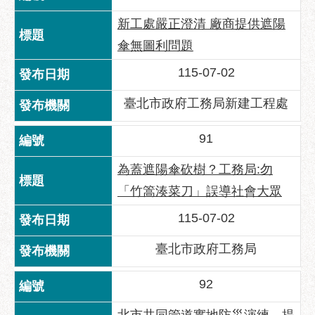
府
網
新工處嚴正澄清 廠商提供遮陽
站
傘無圖利問題
資
料
115-07-02
開
臺北市政府工務局新建工程處
放
宣
告
91
隱
為蓋遮陽傘砍樹？工務局:勿
私
「竹篙湊菜刀」誤導社會大眾
權
及
115-07-02
資
訊
臺北市政府工務局
安
全
92
政
策