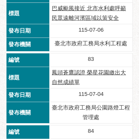
區
巴威颱風接近 北市水利處呼籲
性
民眾遠離河濱區域以策安全
別
主
115-07-06
流
化
臺北市政府工務局水利工程處
性
83
騷
擾
鳳頭蒼鷹認證 榮星花園繳出大
防
自然成績單
治
115-07-04
廉
政
臺北市政府工務局公園路燈工程
園
地
管理處
便
84
民