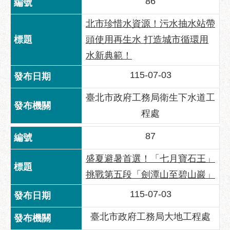
86
助
專
北市珍惜水資源！污水抽水站帶
區
頭使用再生水 打造城市循環用
網
水新典範！
站
導
115-07-03
覽
臺北市政府工務局衛生下水道工
回
程處
首
頁
87
English
盛夏避暑首選！「七月寶石王」
台
挑戰第五段「劍潭山至碧山巖」
北
通
115-07-03
台
臺北市政府工務局大地工程處
北