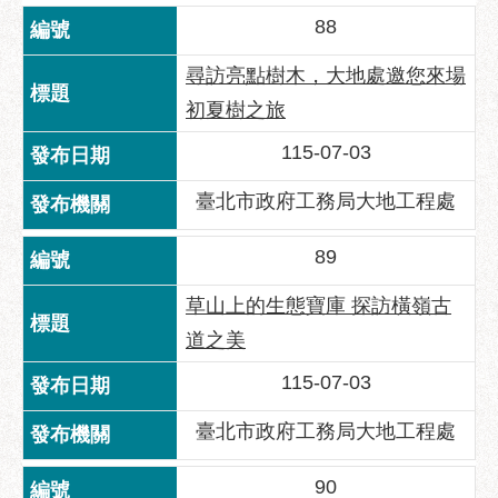
服
88
務
通
尋訪亮點樹木，大地處邀您來場
初夏樹之旅
常
見
115-07-03
問
答
臺北市政府工務局大地工程處
雙
89
語
詞
草山上的生態寶庫 探訪橫嶺古
彙
道之美
陳
情
115-07-03
系
臺北市政府工務局大地工程處
統
政
90