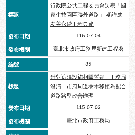
服
行政院公共工程委員會訪察「國
務
家生技園區聯外道路」 期許成
道
友善永續工程典範
路
115-07-04
挖
掘
臺北市政府工務局新建工程處
資
訊
85
聯
合
針對遮陽設施相關質疑 工務局
發
澄清：市府周邊樹木移植為配合
包
道路路型改善辦理
中
心
115-07-03
獎
臺北市政府工務局
勵
補