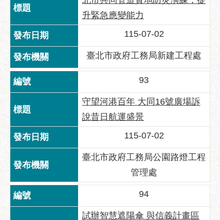
北市共同管道實地防災演練，提
升緊急應變能力
聯
絡
115-07-02
方
式
臺北市政府工務局新建工程處
本
93
局
暨
守望河港百年 大同16號廣場訴
所
屬
說昔日航運盛景
各
115-07-02
處
聯
臺北市政府工務局公園路燈工程
絡
電
管理處
話
94
試辦智慧遮陽傘 與信義計畫區