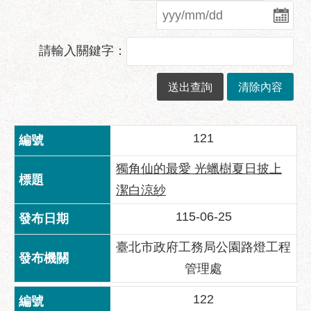
業
務
資
請輸入關鍵字：
訊
政
府
資
訊
121
公
開
獨角仙的最愛 光蠟樹夏日披上
優
潔白涼紗
良
115-06-25
事
蹟
臺北市政府工務局公園路燈工程
影
管理處
音
專
122