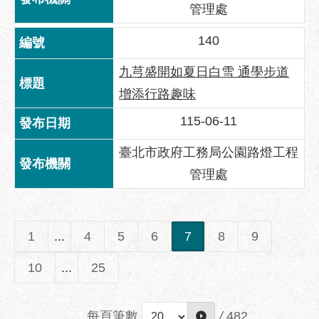
管理處
140
九芎盛開如夏日白雪 通學步道
增添行路趣味
115-06-11
臺北市政府工務局公園路燈工程
管理處
1
...
4
5
6
7
8
9
10
...
25
每頁筆數
/
482