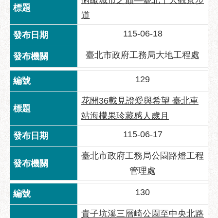
俯瞰城市之巔—臺北十大觀景步
服
道
務
通
115-06-18
常
臺北市政府工務局大地工程處
見
問
129
答
花開36載見證愛與希望 臺北車
雙
語
站海檬果珍藏感人歲月
詞
115-06-17
彙
陳
臺北市政府工務局公園路燈工程
情
管理處
系
統
130
政
貴子坑溪三層崎公園至中央北路