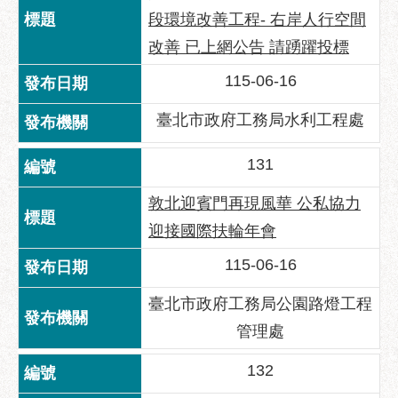
府
段環境改善工程- 右岸人行空間
網
改善 已上網公告 請踴躍投標
站
資
115-06-16
料
開
臺北市政府工務局水利工程處
放
宣
131
告
敦北迎賓門再現風華 公私協力
隱
私
迎接國際扶輪年會
權
115-06-16
及
資
臺北市政府工務局公園路燈工程
訊
安
管理處
全
132
政
策