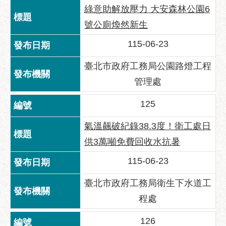
服
綠意助解放壓力 大安森林公園6
務
號公廁煥然新生
道
115-06-23
路
挖
臺北市政府工務局公園路燈工程
掘
管理處
資
訊
125
聯
氣溫飆破紀錄38.3度！衛工處日
合
發
供3萬噸免費回收水抗暑
包
115-06-23
中
心
臺北市政府工務局衛生下水道工
獎
程處
勵
補
126