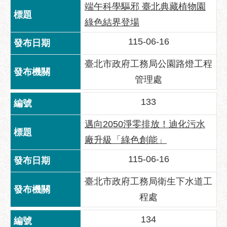
端午科學驅邪 臺北典藏植物園
聯
綠色結界登場
絡
方
115-06-16
式
臺北市政府工務局公園路燈工程
本
管理處
局
暨
133
所
屬
邁向2050淨零排放！迪化污水
各
廠升級「綠色創能」
處
聯
115-06-16
絡
電
臺北市政府工務局衛生下水道工
話
程處
134