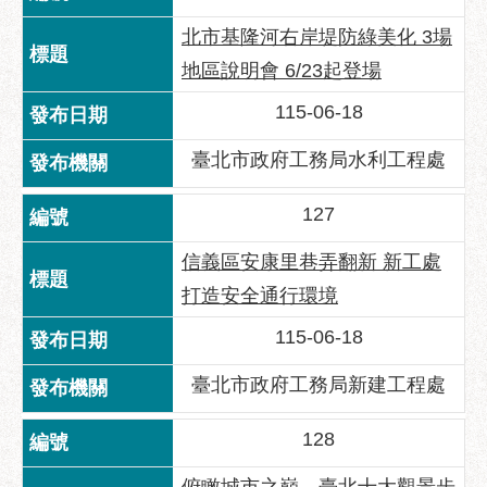
助
專
北市基隆河右岸堤防綠美化 3場
區
地區說明會 6/23起登場
網
115-06-18
站
導
臺北市政府工務局水利工程處
覽
127
回
首
信義區安康里巷弄翻新 新工處
頁
打造安全通行環境
English
115-06-18
台
臺北市政府工務局新建工程處
北
通
128
台
北