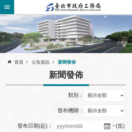
跳到主要內容區塊
進
階
公
告
搜
資
訊
首頁
公告資訊
新聞發佈
尋
市
新聞發佈
民
服
務
類別：
機
關
發布機關：
介
紹
發布日期(起)：
~(迄)