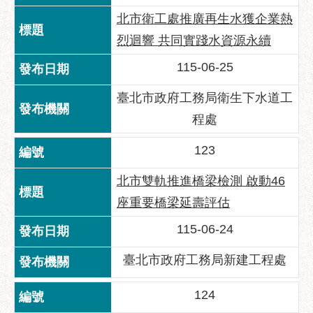
區
北市衛工處推廣再生水獲企業熱
性
烈迴響 共同實踐水資源永續
別
主
115-06-25
流
化
臺北市政府工務局衛生下水道工
程處
性
騷
123
擾
防
北市雙軌推進橋梁檢測 啟動46
治
座重要橋梁延壽評估
廉
115-06-24
政
園
臺北市政府工務局新建工程處
地
便
124
民