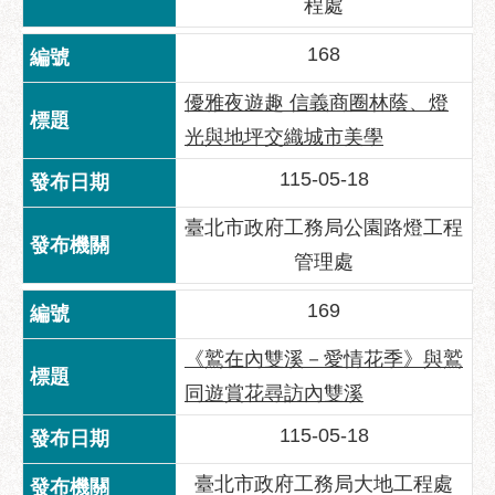
程處
服
務
168
通
優雅夜遊趣 信義商圈林蔭、燈
常
光與地坪交織城市美學
見
問
115-05-18
答
臺北市政府工務局公園路燈工程
雙
語
管理處
詞
彙
169
陳
《鷲在內雙溪－愛情花季》與鷲
情
同遊賞花尋訪內雙溪
系
統
115-05-18
政
臺北市政府工務局大地工程處