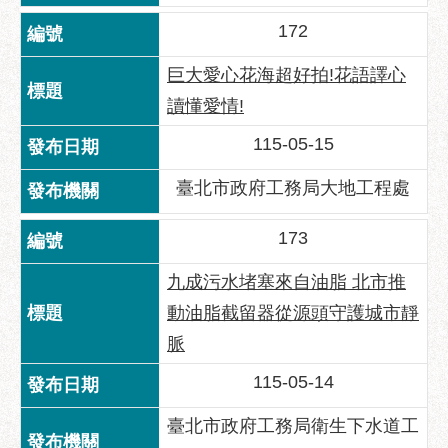
172
聯
絡
巨大愛心花海超好拍!花語譯心
方
式
讀懂愛情!
本
115-05-15
局
臺北市政府工務局大地工程處
暨
所
屬
173
各
處
九成污水堵塞來自油脂 北市推
聯
動油脂截留器從源頭守護城市靜
絡
脈
電
話
115-05-14
臺北市政府工務局衛生下水道工