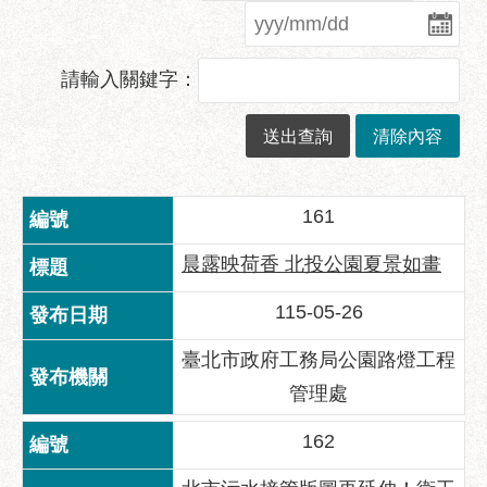
業
務
資
請輸入關鍵字：
訊
政
府
資
訊
161
公
開
晨露映荷香 北投公園夏景如畫
優
115-05-26
良
事
臺北市政府工務局公園路燈工程
蹟
管理處
影
音
162
專