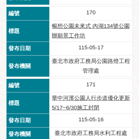
府
網
170
站
資
暢想公園未來式 內湖134號公園
料
辦願景工作坊
開
放
115-05-17
宣
告
臺北市政府工務局公園路燈工程
管理處
隱
私
171
權
及
華中河濱公園人行步道優化更新
資
5/17~6/30施工封閉
訊
安
115-05-16
全
政
臺北市政府工務局水利工程處
策