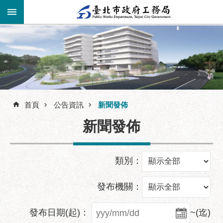
跳到主要內容區塊
進
階
公
告
搜
資
訊
首頁
公告資訊
新聞發佈
尋
市
新聞發佈
民
服
務
類別：
機
關
發布機關：
介
紹
發布日期(起)：
~(迄)