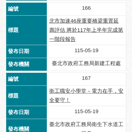
助
166
專
區
北市加速46座重要橋梁重置延
網
壽評估 將於117年上半年完成第
站
一階段報告
導
覽
115-05-19
回
臺北市政府工務局新建工程處
首
頁
167
English
衛工職安小學堂－電力在手，安
台
全要守！
北
通
115-05-19
台
臺北市政府工務局衛生下水道工
北