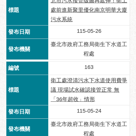
區
北市污水接管版圖再延伸！衛工
處前進新聚里優化南京明華大廈
性
污水系統
別
主
115-05-26
流
化
臺北市政府工務局衛生下水道工
性
程處
騷
擾
163
防
衛工處澄清污水下水道使用費爭
治
議 現場試水確認接管正常 無
廉
「36年超收」情形
政
園
115-05-24
地
臺北市政府工務局衛生下水道工
便
民
程處