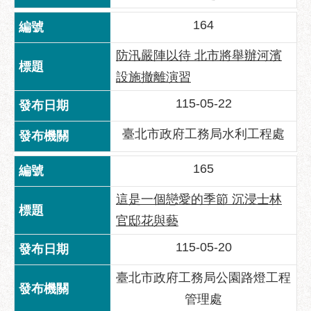
服
務
164
道
防汛嚴陣以待 北市將舉辦河濱
路
設施撤離演習
挖
掘
115-05-22
資
訊
臺北市政府工務局水利工程處
聯
165
合
發
這是一個戀愛的季節 沉浸士林
包
官邸花與藝
中
心
115-05-20
獎
臺北市政府工務局公園路燈工程
勵
管理處
補