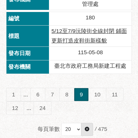
管理處
180
5/12至7/9沅陵街全線封閉 鋪面
更新打造皮鞋街新樣貌
115-05-08
臺北市政府工務局新建工程處
1
...
6
7
8
9
10
11
12
...
24
每頁筆數
/
475