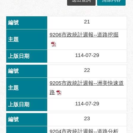
業
務
資
21
訊
政
9206市政統計週報--道路挖掘
府
資
訊
114-07-29
公
開
22
優
9205市政統計週報--洲美快速道
良
路
事
蹟
114-07-29
影
23
音
專
9204市政統計週報--道路分析