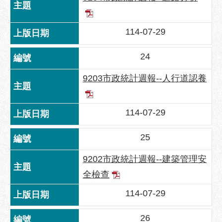
區
性
114-07-29
別
主
流
24
化
9203市政統計週報--人行道認養
性
騷
擾
114-07-29
防
治
25
廉
9202市政統計週報--建築管理安
政
園
全檢查
地
114-07-29
便
民
26