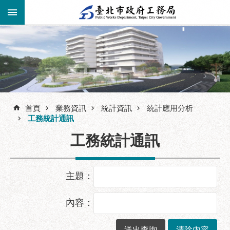
跳到主要內容區塊
進
階
公
告
搜
資
訊
首頁
業務資訊
統計資訊
統計應用分析
尋
工務統計通訊
市
民
工務統計通訊
服
務
主題：
機
關
介
內容：
紹