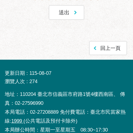
助
專
區
網
站
導
回上一頁
覽
回
首
更新日期
115-08-07
頁
瀏覽人次
274
English
地址：110204 臺北市信義區市府路1號4樓西南區、 傳
台
真：02-27596990
北
本局電話：02-27208889 免付費電話：臺北市民當家熱
通
線:
1999
(公共電話及預付卡除外)
台
本局辦公時間：星期一至星期五 08:30~17:30
北