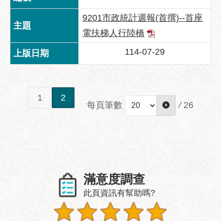
服
務
9201市政統計週報(首撰)--首座
電扶梯人行陸橋
道
路
114-07-29
挖
掘
資
訊
1
2
每頁筆數
/
26
聯
合
發
包
中
心
滿意度調查
獎
此頁資訊有幫助嗎?
勵
補