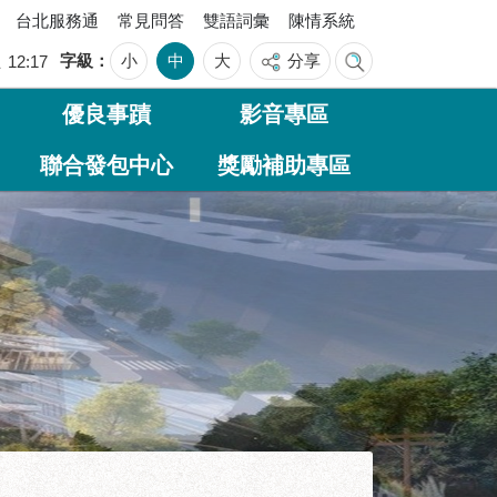
台北服務通
常見問答
雙語詞彙
陳情系統
字級
小
中
大
分享
五
12:17
優良事蹟
影音專區
聯合發包中心
獎勵補助專區