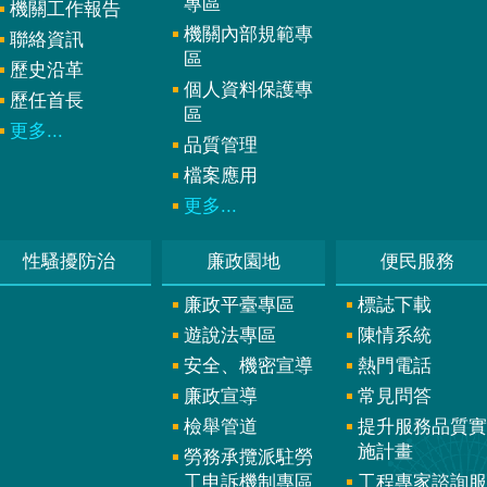
專區
機關工作報告
機關內部規範專
聯絡資訊
區
歷史沿革
個人資料保護專
歷任首長
區
更多...
品質管理
檔案應用
更多...
性騷擾防治
廉政園地
便民服務
廉政平臺專區
標誌下載
遊說法專區
陳情系統
安全、機密宣導
熱門電話
廉政宣導
常見問答
檢舉管道
提升服務品質實
施計畫
勞務承攬派駐勞
工申訴機制專區
工程專家諮詢服