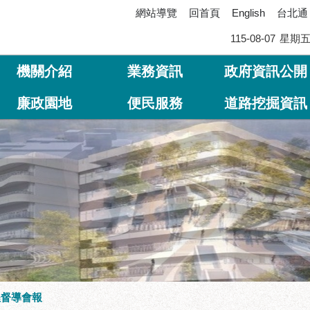
網站導覽
回首頁
台北通
English
115-08-07
星期
機關介紹
業務資訊
政府資訊公開
廉政園地
便民服務
道路挖掘資訊
程督導會報