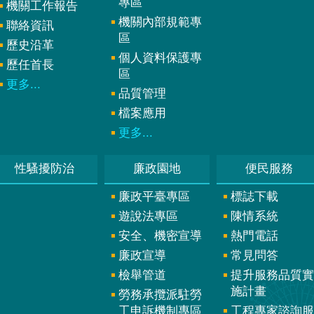
專區
機關工作報告
機關內部規範專
聯絡資訊
區
歷史沿革
個人資料保護專
歷任首長
區
更多...
品質管理
檔案應用
更多...
性騷擾防治
廉政園地
便民服務
廉政平臺專區
標誌下載
遊說法專區
陳情系統
安全、機密宣導
熱門電話
廉政宣導
常見問答
檢舉管道
提升服務品質實
施計畫
勞務承攬派駐勞
工申訴機制專區
工程專家諮詢服