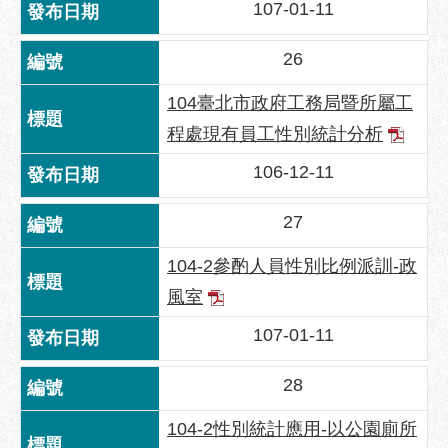
107-01-11
服
務
26
道
路
104臺北市政府工務局暨所屬工
挖
程處現有員工性別統計分析
掘
資
106-12-11
訊
27
聯
合
104-2參酌人員性別比例派訓-政
發
風室
包
中
107-01-11
心
28
獎
勵
104-2性別統計應用-以公園廁所
補