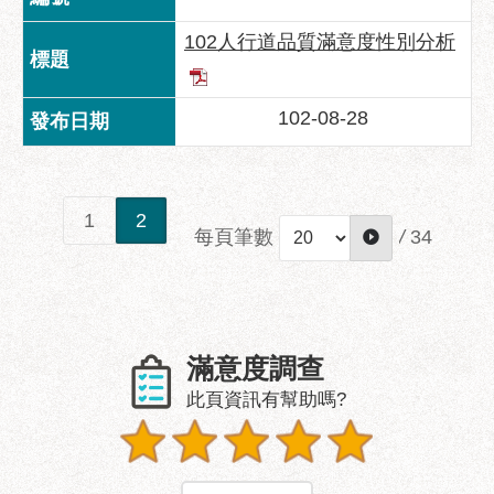
府
網
102人行道品質滿意度性別分析
站
資
料
102-08-28
開
放
宣
告
1
2
每頁筆數
/
34
隱
私
權
及
資
滿意度調查
訊
此頁資訊有幫助嗎?
安
全
政
策