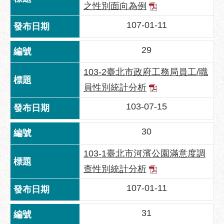
助
之性別面向為例
專
107-01-11
區
網
29
站
103-2臺北市政府工務局員工/職
導
覽
員性別統計分析
回
103-07-15
首
頁
30
English
103-1臺北市河濱公園滿意度調
台
查性別統計分析
北
107-01-11
通
台
31
北