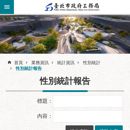
跳到主要內容區塊
進
階
公
告
搜
資
訊
尋
首頁
業務資訊
統計資訊
性別統計
性別統計報告
市
民
性別統計報告
服
務
機
標題：
關
介
內容：
紹