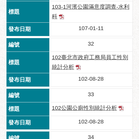
服
103-1河濱公園滿意度調查-水利
務
科
通
107-01-11
常
見
32
問
答
102臺北市政府工務局員工性別
雙
統計分析
語
102-08-28
詞
彙
33
陳
情
102公園公廁性別統計分析
系
統
102-08-28
政
34