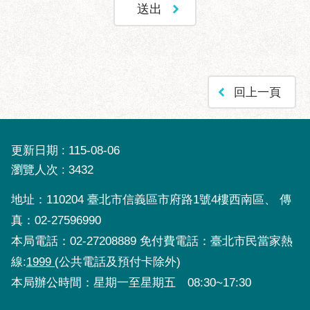
聯
絡
方
式
回上一頁
本
局
暨
所
更新日期
115-08-06
屬
瀏覽人次
3432
各
處
地址：110204 臺北市信義區市府路1號4樓西南區、 傳
聯
真：02-27596990
絡
本局電話：02-27208889 免付費電話：臺北市民當家熱
電
話
線:
1999
(公共電話及預付卡除外)
本局辦公時間：星期一至星期五 08:30~17:30