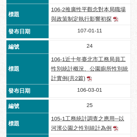
區
106-2推廣性平觀念對本局職場
性
與政策制定執行影響初探
別
主
107-01-11
流
化
24
性
106-1近十年臺北市工務局員工
騷
擾
性別統計概況、公園廁所性別統
防
計實例(共2篇)
治
106-03-01
廉
政
25
園
地
105-1工務統計調查之應用─以
便
河濱公園之性別統計為例
民