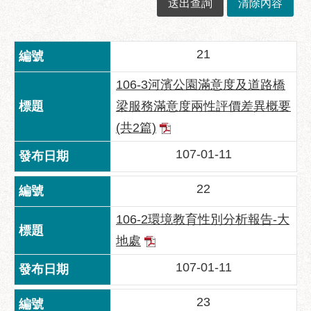
業
務
資
訊
21
政
106-3河濱公園滿意度及道路橋
府
梁服務滿意度兩性評價差異概要
資
(共2篇)
訊
公
107-01-11
開
優
22
良
106-2環境教育性別分析報告-大
事
蹟
地處
影
107-01-11
音
專
23