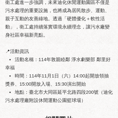
衛工處進一步強調，未來迪化休閒運動園區不僅是
服
務
污水處理的重要設施，也將成為居民散步、運動、
親子互動的友善綠地。透過「硬體優化＋軟性活
道
路
動」，衛工處持續落實環境永續理念，讓污水廠變
挖
身社區幸福新亮點。
掘
資
訊
📍活動資訊
• 活動名稱：114年敦親睦鄰 淨水劇樂部 鄰里好
聯
合
幸福
發
• 時間：114年11月1日（六）14:00起開放領抽
包
獎券、15:00開放入場、15:30演出開始
中
心
• 地點：臺北市大同區延平北路四段200號（迪化
污水處理廠附設休閒運動公園籃球場）
獎
勵
補