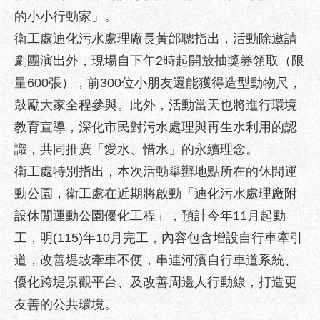
區
的小小行動家」。
性
衛工處迪化污水處理廠長黃邰聰指出，活動除邀請
別
劇團演出外，現場自下午2時起開放抽獎券領取（限
主
流
量600張），前300位小朋友還能獲得造型動物尺，
化
鼓勵大家全程參與。此外，活動當天也將進行環境
性
教育宣導，深化市民對污水處理與再生水利用的認
騷
識，共同推廣「愛水、惜水」的永續理念。
擾
衛工處特別指出，本次活動舉辦地點所在的休閒運
防
治
動公園，衛工處在近期將啟動「迪化污水處理廠附
設休閒運動公園優化工程」，預計今年11月起動
廉
政
工，明(115)年10月完工，內容包含增設自行車牽引
園
道，改善堤坡牽車不便，串連河濱自行車道系統、
地
優化跨堤景觀平台、及改善周邊人行動線，打造更
便
友善的公共環境。
民