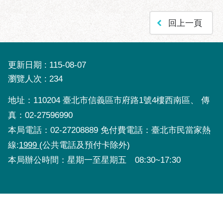
服
務
回上一頁
通
常
見
更新日期
115-08-07
問
瀏覽人次
234
答
地址：110204 臺北市信義區市府路1號4樓西南區、 傳
雙
真：02-27596990
語
詞
本局電話：02-27208889 免付費電話：臺北市民當家熱
彙
線:
1999
(公共電話及預付卡除外)
陳
本局辦公時間：星期一至星期五 08:30~17:30
情
系
統
政