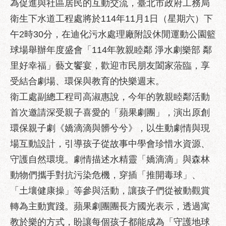
為促進與社區居民的互動交流，臺北市政府工務局
業
務
衛生下水道工程處將於114年11月1日（星期六）下
資
午2時30分，在迪化污水處理廠附設休閒運動公園籃
訊
球場舉辦年度盛會「114年敦親睦鄰 淨水劇樂部 鄰
政
里好幸福」藝文饗宴，歡迎市民朋友闔家蒞臨，享
府
受結合劇場、環保與教育的快樂週末。
資
訊
衛工處副總工程司高淑惠說，今年的敦親睦鄰活動
公
首次邀請深受親子喜愛的「蘋果劇團」，演出原創
開
環保親子劇《嬌滴滴與髒兮兮》，以生動劇情與現
優
場互動設計，引導孩子從故事中學會珍惜水資源、
良
守護自然環境。劇情描述水精靈「嬌滴滴」與森林
事
蹟
動物們攜手對抗污染危機，穿插「推開毒球」、
「土壤健康操」等參與活動，讓孩子們從被動觀賞
影
音
轉為主動實踐。蘋果劇團團長方國光表示，透過寓
專
教於樂的方式，盼讓每個孩子都能成為「守護地球