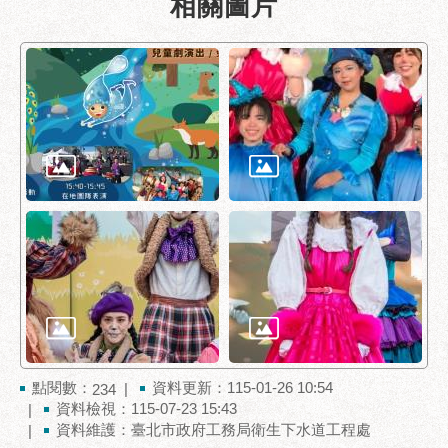
相關圖片
助
專
區
網
站
導
覽
回
首
頁
English
台
北
通
點閱數：
資料更新：115-01-26 10:54
234
資料檢視：115-07-23 15:43
台
資料維護：臺北市政府工務局衛生下水道工程處
北