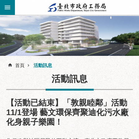
跳到主要內容區塊
進
階
公
告
搜
資
訊
首頁
活動訊息
尋
市
活動訊息
民
服
務
【活動已結束】「敦親睦鄰」活動
機
11/1登場 藝文環保齊聚迪化污水廠
關
化身親子樂園！
介
紹