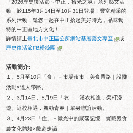
「2026歷史復活節～中正．拾光之境」系列藝文活
業
務
動，於115年3月14日至10月31日登場！豐富精采的
資
系列活動，邀您一起在中正拾起美好時光，品味獨
訊
特的中正區地方文化！
政
詳情請上
臺北市中正區公所網站基層藝文專區
或
府
歷史復活節FB粉絲團
資
訊
公
活動簡介:
開
１、5月至10月「食」－市場夜市．美食帶路｜設攤
優
活動×達人帶路。
良
事
２、3月14日、5月9日「衣」－漢衣相逢．榮町漫
蹟
遊、返校相遇．舞動青春｜單身聯誼活動。
影
３、4月23日「住」－微光中的聚落記憶｜寶藏巖食
音
專
農文化體驗×戲劇走讀。