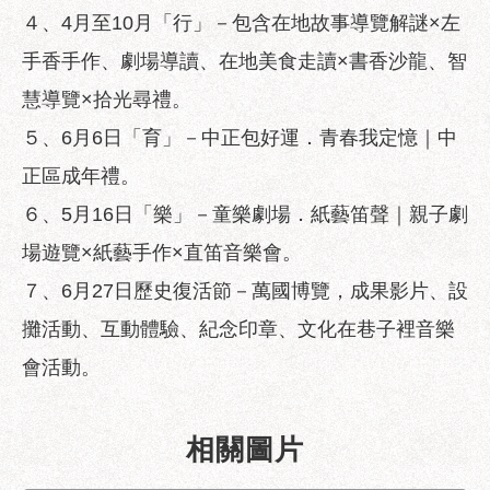
區
４、4月至10月「行」－包含在地故事導覽解謎×左
性
手香手作、劇場導讀、在地美食走讀×書香沙龍、智
別
主
慧導覽×拾光尋禮。
流
５、6月6日「育」－中正包好運．青春我定憶｜中
化
正區成年禮。
性
６、5月16日「樂」－童樂劇場．紙藝笛聲｜親子劇
騷
擾
場遊覽×紙藝手作×直笛音樂會。
防
治
７、6月27日歷史復活節－萬國博覽，成果影片、設
攤活動、互動體驗、紀念印章、文化在巷子裡音樂
廉
政
會活動。
園
地
相關圖片
便
民