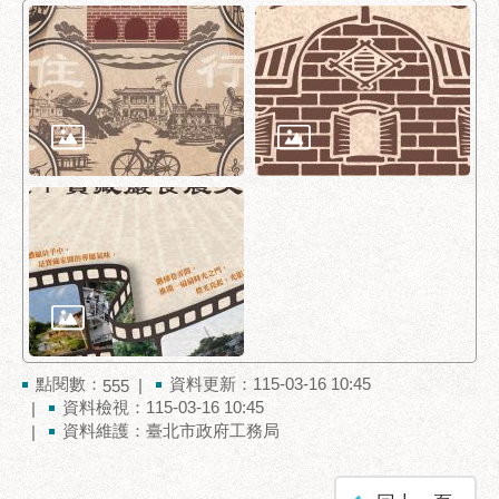
服
務
道
路
挖
掘
資
訊
聯
合
發
包
中
心
點閱數：
資料更新：115-03-16 10:45
555
資料檢視：115-03-16 10:45
獎
資料維護：臺北市政府工務局
勵
補