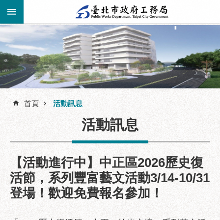
跳到主要內容區塊
進
階
公
告
搜
資
訊
首頁
活動訊息
尋
市
活動訊息
民
服
務
【活動進行中】中正區2026歷史復
機
活節，系列豐富藝文活動3/14-10/31
關
登場！歡迎免費報名參加！
介
紹