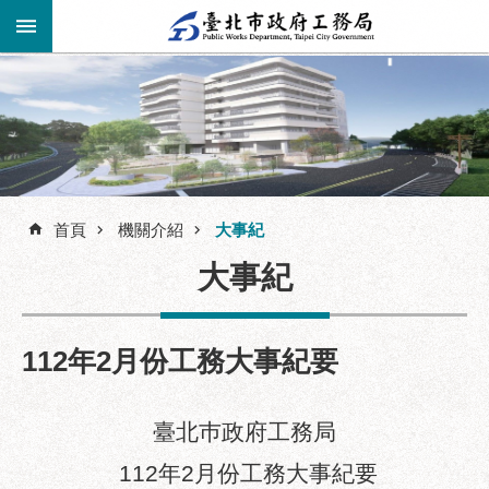
跳到主要內容區塊
進
階
公
告
搜
資
訊
首頁
機關介紹
大事紀
尋
市
大事紀
民
服
務
112年2月份工務大事紀要
機
關
介
臺北巿政府工務局
紹
112年2月份工務大事紀要