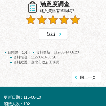
服
滿意度調查
務
此頁資訊有幫助嗎?
道
路
挖
掘
資
訊
點閱數：
資料更新：112-03-14 08:20
101
聯
資料檢視：112-03-14 08:20
合
資料維護：臺北市政府工務局
發
包
中
回上一頁
心
獎
勵
更新日期
115-08-10
補
瀏覽人次
102