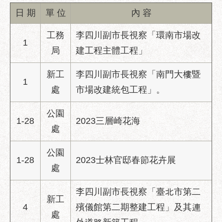
業
日 期
單 位
內 容
務
資
工務
李四川副市長視察「環南市場改
訊
1
局
建工程主體工程」
政
府
新工
李四川副市長視察「南門大樓暨
資
1
處
市場改建統包工程」。
訊
公
公園
開
1-28
2023三層崎花海
處
優
良
公園
事
1-28
2023士林官邸春節花卉展
處
蹟
影
李四川副市長視察「臺北市第二
新工
音
4
殯儀館第二期整建工程」及其連
專
處