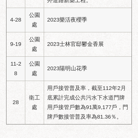
外道路新築工程。
區
性
公園
4-28
2023樂活夜櫻季
別
處
主
流
公園
化
9-19
2023士林官邸鬱金香展
處
性
騷
11-2
公園
擾
2023陽明山花季
8
處
防
治
用戶接管普及率，截至112年2月
廉
衛工
底累計完成公共污水下水道門牌
政
28
處
用戶接管戶數為91萬9,177戶，門
園
地
牌戶數接管普及率為81.36％。
便
民