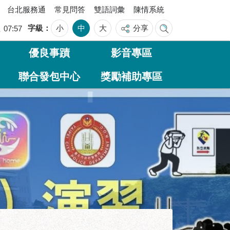
台北服務通
常見問答
雙語詞彙
陳情系統
字級
小
中
大
分享
五
07:57
優良事蹟
影音專區
聯合發包中心
獎勵補助專區