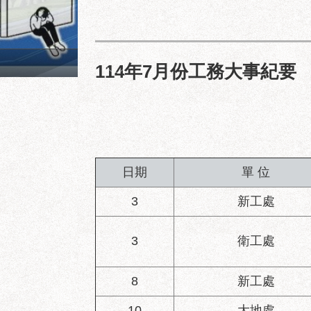
陽明教養院永福之家西南向
114年7月份工務大事紀要
日期
單 位
3
新工處
3
衛工處
8
新工處
10
大地處