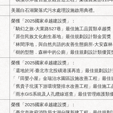
美麗白石湖聚落式污水處理設施啟用典禮。
榮獲「2025國家卓越建設獎」：
「騎幻之旅-大業路527巷」最佳施工品質類卓越獎
「原住民族文化創生基地」最佳規劃設計類金質獎
「林間淨地，與自然共語的友善生態廁所-大安森林
「樹的型態．森林中的公廁」最佳規劃設計類優質
榮獲「2025國家卓越建設獎」：
「還地於河‧臺北市北投磺港溪再造」最佳規劃設計
「『田嬰小屋』金瑞治水園區設施改善工程」最佳
「舊貴子坑溪下游環境暨排水改善工程」最佳施工
「雨水GIS系統及人孔纜線巡查」最佳管理維護類
榮獲「2025國家卓越建設獎」：
「臺北市政府消防局大湖分隊新建工程」最佳規劃