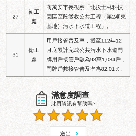
服
蔣萬安市長視察「北投士林科技
務
衛工
27
園區區段徵收公共工程（第2期東
處
道
基地）污水下水道工程」。
路
挖
用戶接管普及率，截至112年12
掘
衛工
月底累計完成公共污水下水道門
資
31
訊
處
牌用戶接管戶數為93萬1,084戶，
門牌戶數接管普及率為82.01％。
聯
合
發
包
滿意度調查
中
此頁資訊有幫助嗎?
心
獎
勵
補