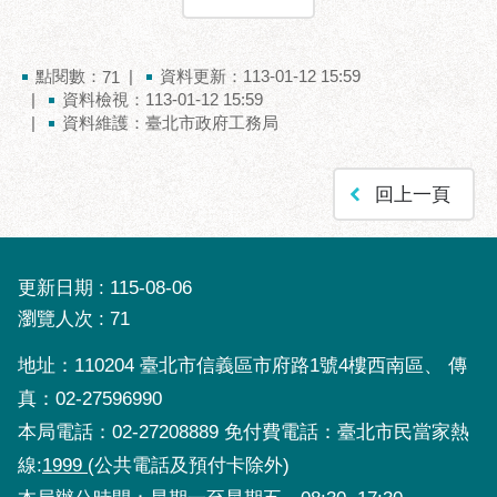
助
專
區
點閱數：
資料更新：113-01-12 15:59
71
資料檢視：113-01-12 15:59
網
資料維護：臺北市政府工務局
站
導
覽
回上一頁
回
首
頁
更新日期
115-08-06
瀏覽人次
71
English
地址：110204 臺北市信義區市府路1號4樓西南區、 傳
台
北
真：02-27596990
通
本局電話：02-27208889 免付費電話：臺北市民當家熱
台
線:
1999
(公共電話及預付卡除外)
北