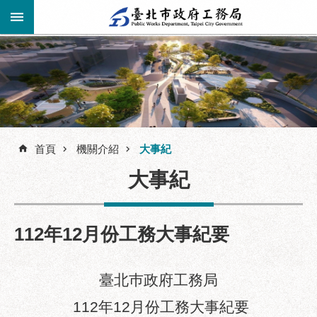
跳到主要內容區塊
進
階
公
告
搜
資
訊
首頁
機關介紹
大事紀
尋
市
大事紀
民
服
務
112年12月份工務大事紀要
機
關
介
臺北巿政府工務局
紹
112年12月份工務大事紀要