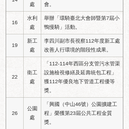
區
處
會。
性
水利
舉辦「環騎臺北大會師暨第7屆小
別
16
主
處
鴨慢騎」活動。
流
化
新工
李四川副市長視察112年度新工處
19
處
改善人行環境的階段性成果。
性
騷
擾
「112-114年西區分支管污水管渠
防
衛工
設施檢視修繕及延壽統包工程」
治
22
處
獲112年優良地下管道工程優等
廉
獎。
政
園
「興國（中山46號）公園擴建工
地
公園
26
程」榮獲第23屆公共工程金質
處
便
獎。
民