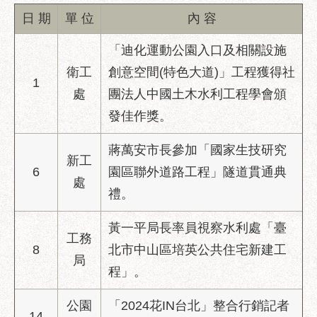
業
日 期
單 位
內 容
務
資
「迪化運動公園入口及相關設施
訊
衛工
創意空間(特色大道)」工程獲得社
政
1
處
團法人中國土木水利工程學會頒
府
資
發佳作獎。
訊
公
蔣萬安市長參加「國家生技研究
新工
開
6
園區聯外道路工程」隧道貫通典
處
優
禮。
良
事
黃一平局長率員視察水利處「臺
工務
蹟
8
北市中山區培英公共住宅新建工
局
影
程」。
音
專
公園
「2024花IN台北」整合行銷記者
14