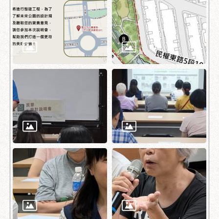
助
專
區
網
站
導
覽
回
首
頁
English
台
北
通
台
北