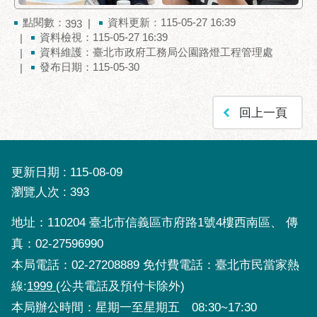
服
點閱數：
資料更新：115-05-27 16:39
393
務
資料檢視：115-05-27 16:39
通
資料維護：臺北市政府工務局公園路燈工程管理處
發布日期：115-05-30
常
見
問
回上一頁
答
雙
語
更新日期
115-08-09
詞
瀏覽人次
393
彙
地址：110204 臺北市信義區市府路1號4樓西南區、 傳
陳
情
真：02-27596990
系
本局電話：02-27208889 免付費電話：臺北市民當家熱
統
線:
1999
(公共電話及預付卡除外)
本局辦公時間：星期一至星期五 08:30~17:30
政