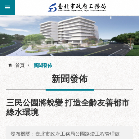
跳到主要內容區塊
進
階
公
告
搜
資
訊
首頁
新聞發佈
尋
市
新聞發佈
民
服
務
三民公園將蛻變 打造全齡友善都市
機
綠水環境
關
介
紹
發布機關：臺北市政府工務局公園路燈工程管理處