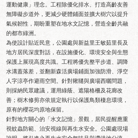
區
運動健康」理念。工程除優化排水、打造高齡友善
性
無障礙步道外，更減少硬體鋪面並擴大樹穴以提升
別
氣候韌性，期盼重塑在地水文記憶，營造全齡共融
主
的都市綠洲。
流
化
為使設計貼近民意，公園處與新益里王敏茹里長及
地方居民深度對話，在設施優化、環境安全與生態
性
騷
保護上展現高度共識。工程將優先整平步道、調降
擾
水溝蓋落差，並翻新森活廣場鋪面加強防滑、淨空
防
人字涼亭作避雨空間。針對鞦韆與廣場西曬問題，
治
則採納民眾建議，運用綠蔭、遮陽格柵及花廊改
廉
善；樹木修剪亦依規定執行以保護鳥類棲息環境，
政
園
原有的櫻花均原地保留。
地
針對地方關心的「水文記憶」景觀，居民提醒應重
便
視蚊蟲防範、治安視線與再生水安全。公園處現場
民