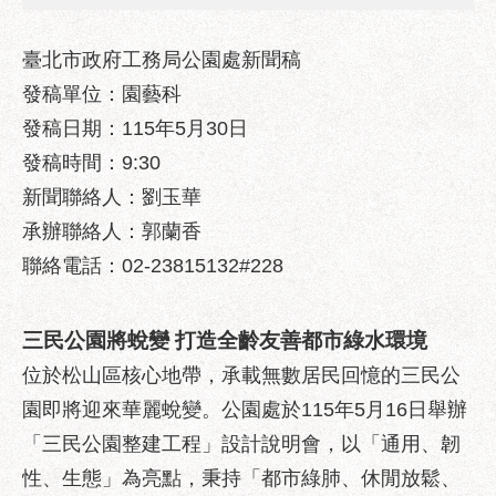
業
務
資
臺北市政府工務局公園處新聞稿
訊
發稿單位：園藝科
發稿日期：115年5月30日
政
府
發稿時間：9:30
資
新聞聯絡人：劉玉華
訊
公
承辦聯絡人：郭蘭香
開
聯絡電話：02-23815132#228
優
良
三民公園將蛻變 打造全齡友善都市綠水環境
事
位於松山區核心地帶，承載無數居民回憶的三民公
蹟
園即將迎來華麗蛻變。公園處於115年5月16日舉辦
影
「三民公園整建工程」設計說明會，以「通用、韌
音
專
性、生態」為亮點，秉持「都市綠肺、休閒放鬆、