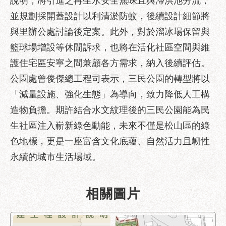
說明，將引進之再生水安全無味且與滯洪池分流，
服
並規劃採開蓋設計以利清淤防蚊，後續設計細節將
務
與里辦公處討論後定案。此外，對於溜冰場保留與
道
籃球場增設等休閒訴求，也將在活化社區空間與維
路
挖
護住宅區安寧之間兼顧各方需求，納入後續評估。
掘
公園處曾俊傑總工程司表示，三民公園的轉型將以
資
「減量設施、強化生態」為導向，致力降低人工構
訊
造物負擔。期許結合水文紋理後的三民公園能為民
聯
生社區注入嶄新綠色動能，未來不僅是松山區的綠
合
發
色地標，更是一座富含文化底蘊、自然活力且韌性
包
永續的城市生活場域。
中
心
相關圖片
獎
勵
補