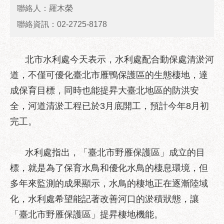
業
聯絡人：羅木榮
務
聯絡資訊：02-2725-8178
資
訊
政
北市水利處今天表示，水利處配合動保處清淤河
府
道，不僅可優化臺北市雁鴨保護區的生態棲地，達
資
成保育目標，同時也能提昇大臺北地區的防洪安
訊
公
全，河道清淤工程已於3月底開工，預計今年8月初
開
完工。
優
良
水利處指出，「臺北市野雁保護區」成立的目
事
標，就是為了保育水鳥和優化水鳥的棲息環境，但
蹟
多年來監測的成果顯示，水鳥的棲地正在逐漸陸域
影
化，水利處希望能記著改善河口的淤積狀態，讓
音
專
「臺北市野雁保護區」提昇棲地機能。