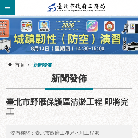
跳到主要內容區塊
進
階
公
告
搜
資
訊
首頁
新聞發佈
尋
市
新聞發佈
民
服
務
臺北市野雁保護區清淤工程 即將完
機
工
關
介
紹
發布機關：臺北市政府工務局水利工程處