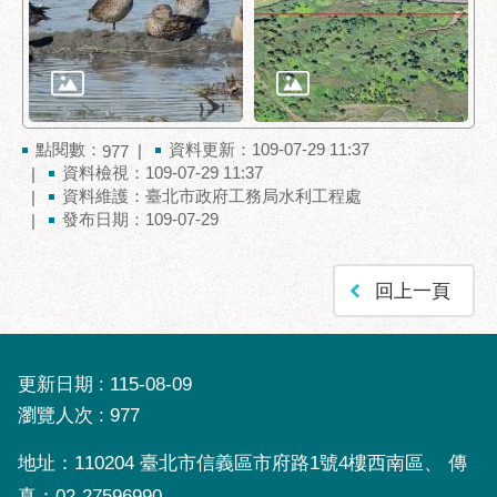
服
務
道
路
挖
點閱數：
資料更新：109-07-29 11:37
977
掘
資料檢視：109-07-29 11:37
資
資料維護：臺北市政府工務局水利工程處
訊
發布日期：109-07-29
聯
合
回上一頁
發
包
中
心
更新日期
115-08-09
瀏覽人次
977
獎
勵
地址：110204 臺北市信義區市府路1號4樓西南區、 傳
補
真：02-27596990