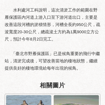
區
性
水利處河工科說明，這次清淤工作的範圍在野
別
雁保護區內河道上游入口至下游河道出口，主要是
主
改善這段河槽的淤積情形，河槽全長約950公尺，疏
流
化
浚寬度20-30公尺，總疏浚土方約為1萬9000立方公
尺，預計今年8月2日完工。
性
騷
擾
「臺北市野雁保護區」已是候鳥重要的飛行中繼
防
站，清淤完成後，可望改善當地的棲地狀態，繼續
治
提供良好的棲地環境給每年出現的候鳥。
廉
政
園
相關圖片
地
便
民