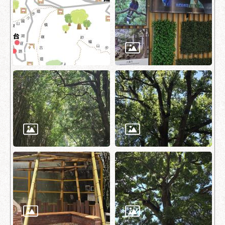
府
網
站
資
料
開
放
宣
告
隱
私
權
及
資
訊
安
全
政
策