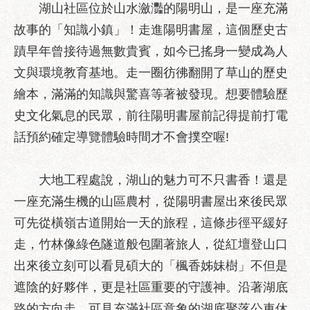
區
湖山社區位於山水瀲灩的陽明山，是一座充滿
性
故事的「知識小鎮」！走進陽明書屋，這個歷史古
別
蹟早年曾接待過無數貴賓，如今已搖身一變成為人
主
文與環境教育基地。走一圈彷彿翻開了草山的歷史
流
化
繪本，滿滿的知識與驚喜等著被發現。想要體驗歷
史文化氣息的民眾，前往陽明書屋前記得提前打電
性
騷
話預約確定導覽體驗時間才不會撲空喔!
擾
防
大地工程處說，湖山的魅力可不只書香！還是
治
一座充滿生機的山區農村，從陽明書屋出來後民眾
廉
可先從橫嶺古道開始一天的旅程，這條步徑平緩好
政
園
走，竹林像綠色隧道般包圍著旅人，從紅壇登山口
地
出來後立刻可以看見碩大的「楓香姊妹樹」不但是
遮陰的好夥伴，更是社區重要的守護神。沿著湖底
便
民
路的方向走，可見充滿社區意象的湖底聚落公車休