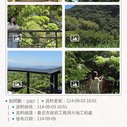
聯
絡
方
式
本
局
暨
所
屬
各
處
聯
絡
電
點閱數：
資料更新：114-09-03 16:51
1067
話
資料檢視：114-09-03 16:51
資料維護：臺北市政府工務局大地工程處
發布日期：114-09-05