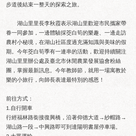
助
步道後結束一整天的探索之旅。
專
區
湖山里里長李秋霞表示湖山里歡迎市民攜家帶
網
眷一同參加，一邊體驗採茭白筍的樂趣、一邊走訪
站
農村小秘境，在湖山社區度過充滿知識與美味的假
導
覽
期。今年茭白筍季有一連串的活動，歡迎持續關注
湖山里里辦公處及臺北市休閒農業發展協會粉絲
回
團，掌握最新訊息。今年教師節，就用一場寓教於
首
頁
樂的小旅行，向師長表達最特別的感恩！
English
前往方式：
台
北
1.自行開車
通
行經福林路銜接復興橋，沿著仰德大道→紗帽路→
湖山路一段→中興路即可到達陽明書屋停車場。
台
北