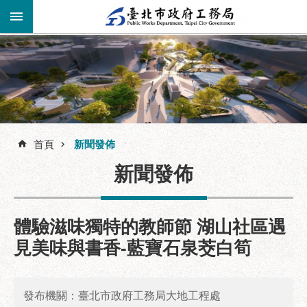
跳到主要內容區塊
進
階
公
告
搜
資
訊
首頁
新聞發佈
尋
市
新聞發佈
民
服
務
體驗滋味獨特的教師節 湖山社區遇
機
見美味與書香-藍寶石泉茭白筍
關
介
紹
發布機關：臺北市政府工務局大地工程處