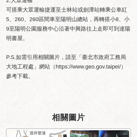
2.大眾運輸
服
可搭乘大眾運輸捷運至士林站或劍潭站轉乘公車紅
務
通
5、260、260區間車至陽明山總站，再轉搭小8、小
9至陽明公園服務中心沿著中興路往上走即可到達陽
常
明書屋。
見
問
答
P.S.如需引用相關圖片，請至「臺北市政府工務局
雙
大地工程處」網站（https://www.geo.gov.taipei/）
語
參考下載。
詞
彙
陳
情
系
相關圖片
統
政