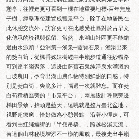
服
憩亭，往裡走更可看到一棵在地重要地標-百年無患
務
子樹，經整理後建置成觀景平台，除了在地居民在
道
此休憩交流外，訪客更可在此感受社區對於古早文
路
化傳承的珍視與保留。當然，來湖山社區更不能錯
挖
掘
過由水源頭「亞洲第一湧泉─藍寶石泉」灌溉出來
資
的筊白筍，從楓香姊妹樹經由半嶺步道通往紗帽路
訊
可到達半嶺聚落，這邊由藍寶石泉純淨泉水灌溉的
聯
山坡農田，孕育出湖山農作物特別鮮甜的口感，特
合
別是茭白筍，爽脆多汁，嚐過一次就難忘。而在茭
發
包
白筍種植區旁的「市景平台」，兩層設計呼應旁邊
中
梯田景致，抬頭是藍天，遠眺就是整片臺北盆地，
心
視野超療癒，恰好做為小憩景點。沿著小徑走，可
獎
看到由紅繩編綁的「半嶺吊橋」，跨越松溪支流，
勵
替這個山林秘境增添不一樣的風貌，最後走出半嶺
補