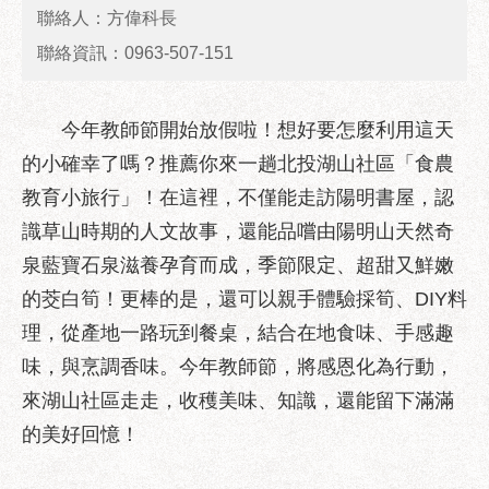
業
聯絡人：方偉科長
務
聯絡資訊：0963-507-151
資
訊
政
今年教師節開始放假啦！想好要怎麼利用這天
府
的小確幸了嗎？推薦你來一趟北投湖山社區「食農
資
教育小旅行」！在這裡，不僅能走訪陽明書屋，認
訊
公
識草山時期的人文故事，還能品嚐由陽明山天然奇
開
泉藍寶石泉滋養孕育而成，季節限定、超甜又鮮嫩
優
的茭白筍！更棒的是，還可以親手體驗採筍、DIY料
良
理，從產地一路玩到餐桌，結合在地食味、手感趣
事
味，與烹調香味。今年教師節，將感恩化為行動，
蹟
來湖山社區走走，收穫美味、知識，還能留下滿滿
影
的美好回憶！
音
專