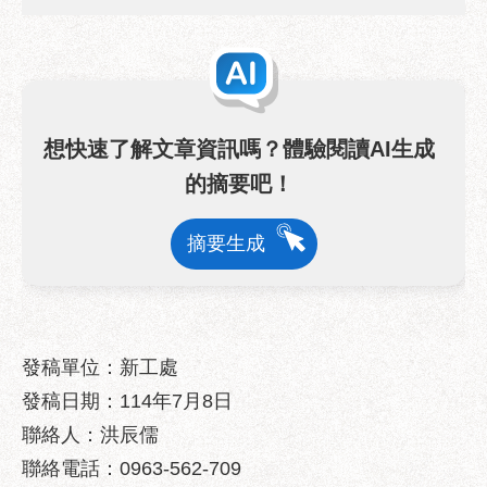
業
務
資
訊
政
想快速了解文章資訊嗎？體驗閱讀AI生成
府
資
的摘要吧！
訊
公
摘要生成
開
優
良
事
發稿單位：新工處
蹟
發稿日期：114年7月8日
影
聯絡人：洪辰儒
音
專
聯絡電話：0963-562-709