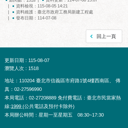
1518
資料檢視：115-08-05 14:21
聯
資料維護：臺北市政府工務局新建工程處
絡
發布日期：114-07-08
方
式
回上一頁
本
局
暨
更新日期
115-08-07
所
屬
瀏覽人次
1518
各
處
地址：110204 臺北市信義區市府路1號4樓西南區、 傳
聯
真：02-27596990
絡
本局電話：02-27208889 免付費電話：臺北市民當家熱
電
線:
1999
(公共電話及預付卡除外)
話
本局辦公時間：星期一至星期五 08:30~17:30