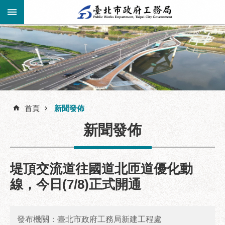
跳到主要內容區塊
進
階
公
告
搜
資
訊
尋
首頁
新聞發佈
市
新聞發佈
民
服
務
堤頂交流道往國道北匝道優化動
機
線，今日(7/8)正式開通
關
介
紹
發布機關：臺北市政府工務局新建工程處