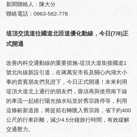
區
新聞聯絡人：陳大分
性
聯絡電話：0963-562-778
別
主
堤頂交流道往國道北匝道優化動線，今日
(7/8)
正
流
化
式開通
性
騷
改善內科交通動線的重要措施-堤頂大道銜接國道1
擾
號北向線新設引道，在蔣萬安市長及關心內湖大小
防
治
事的貴賓朋友們見證下，今日正式開通！未來利用
堤頂大道北上通行的朋友們，毋須再與使用南下線
廉
政
的車流一起繞行陽光抽水站並於舊宗路停等，利用
園
這條嶄新道路，將提前右轉匯入舊宗路，省下約400
地
公尺的行車距離，減少4.5分鐘旅行時間，有效緩解
便
交通壓力。
民