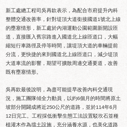
服
務
新工處總工程司吳再欽表示，為配合市府提升內科
整體交通改善率，針對堤頂大道銜接國道1號北上線
道
路
的壅塞情形，新工處於內湖運動公園範圍新開設匝
挖
道，直接匯入舊宗路進入國道北上線匝道口，大幅
掘
縮短行車路徑及停等時間，讓堤頂大道的車輛提前
資
訊
分流，更快捷的來到國道北上線匝道口，減少堤頂
大道車流的影響，期望可擴散周邊交通要道，改善
聯
合
既有壅塞情形。
發
包
吳再欽最後說明，為盡可能提早改善內科交通現
中
心
況，施工團隊傾全力動員，以約6個月的時間將原土
坡部分開闢成將近250公尺的道路，並於114年6月
獎
勵
12日完工。工程採低衝擊生態工法設置駁坎石並種
補
植灌木作為擋土設施，充分涵養水源，也美化道路