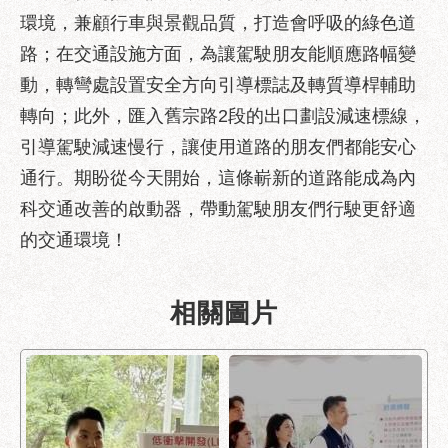
助
環境，兼顧行車與景觀品質，打造會呼吸的綠色道
專
區
路；在交通設施方面，為讓駕駛朋友能順應路幅變
動，轉彎處設置安全方向引導標誌及轉質導桿輔助
網
轉向；此外，匯入舊宗路2段的出口劃設減速標線，
站
導
引導駕駛減速慢行，讓使用道路的朋友們都能安心
覽
通行。期盼從今天開始，這條嶄新的道路能成為內
回
科交通改善的啟動器，帶動駕駛朋友們行駛更舒適
首
的交通環境！
頁
English
相關圖片
台
北
通
台
北