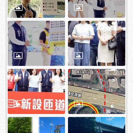
服
務
通
常
見
問
答
雙
語
詞
彙
陳
情
系
統
政