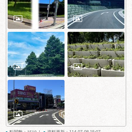
府
網
站
資
料
開
放
宣
告
隱
私
權
及
資
訊
安
全
政
策
點閱數：
資料更新：114-07-08 15:07