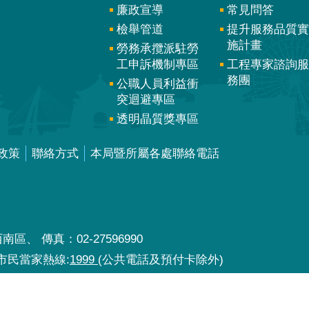
廉政宣導
常見問答
檢舉管道
提升服務品質實
施計畫
勞務承攬派駐勞
工申訴機制專區
工程專家諮詢服
務團
公職人員利益衝
突迴避專區
透明晶質獎專區
政策
聯絡方式
本局暨所屬各處聯絡電話
區、 傳真：02-27596990
北市民當家熱線:
1999
(公共電話及預付卡除外)
30