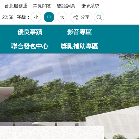
台北服務通
常見問答
雙語詞彙
陳情系統
字級
小
中
大
分享
三
22:58
優良事蹟
影音專區
聯合發包中心
獎勵補助專區