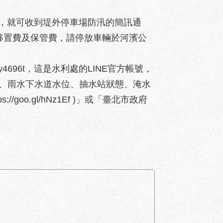
，就可收到堤外停車場防汛的簡訊通
納移置費及保管費，請停放車輛於河濱公
me/nyy4696t，這是水利處的LINE官方帳號，
、雨水下水道水位、抽水站狀態、淹水
tps://goo.gl/hNz1Ef )」或「臺北市政府