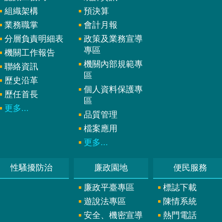
組織架構
預決算
業務職掌
會計月報
分層負責明細表
政策及業務宣導
專區
機關工作報告
機關內部規範專
聯絡資訊
區
歷史沿革
個人資料保護專
歷任首長
區
更多...
品質管理
檔案應用
更多...
性騷擾防治
廉政園地
便民服務
廉政平臺專區
標誌下載
遊說法專區
陳情系統
安全、機密宣導
熱門電話