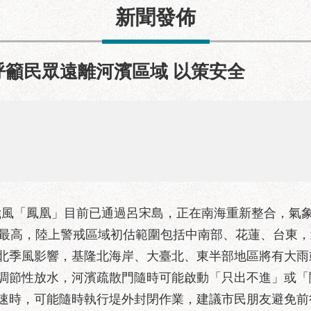
新聞發佈
呼籲民眾遠離河濱區域 以策安全
颱風「鳳凰」目前已通過呂宋島，正在南海重新整合，氣
率最高，陸上警戒區域初估範圍包括中南部、花蓮、台東
北季風影響，基隆北海岸、大臺北、東半部地區將有大雨
調節性放水，河濱疏散門隨時可能啟動「只出不進」或「
速時，可能隨時執行堤外封閉作業，建議市民朋友避免前