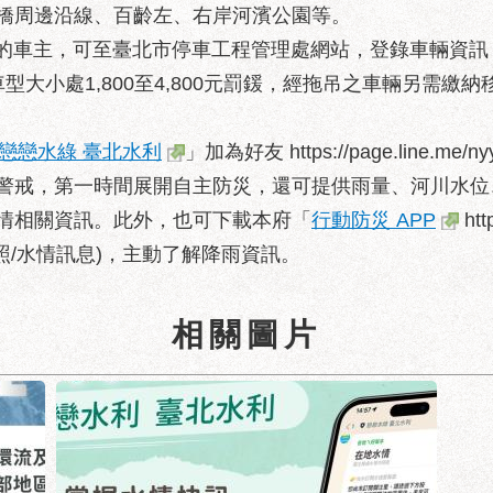
橋周邊沿線、百齡左、右岸河濱公園等。
車主，可至臺北市停車工程管理處網站，登錄車輛資訊
型大小處1,800至4,800元罰鍰，經拖吊之車輛另需繳
戀戀水綠 臺北水利
」加為好友 https://page.line.
警戒，第一時間展開自主防災，還可提供雨量、河川水位
情相關資訊。此外，也可下載本府「
行動防災 APP
ht
護照/水情訊息)，主動了解降雨資訊。
相關圖片