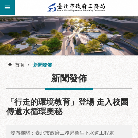
跳到主要內容區塊
進
階
公
告
搜
資
訊
首頁
新聞發佈
尋
市
新聞發佈
民
服
務
「行走的環境教育」登場 走入校園
機
傳遞水循環奧秘
關
介
紹
發布機關：臺北市政府工務局衛生下水道工程處