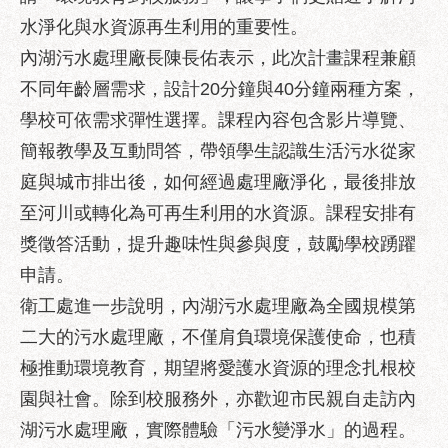
區
水淨化與水資源再生利用的重要性。
性
內湖污水處理廠長陳長佑表示，此次計畫課程兼顧
別
主
不同年齡層需求，設計20分鐘與40分鐘兩種方案，
流
學校可依需求彈性選擇。課程內容包含影片導覽、
化
簡報教學及互動問答，帶領學生認識生活污水從家
性
庭與城市排出後，如何經過處理廠淨化，最後排放
騷
至河川或轉化為可再生利用的水資源。課程安排有
擾
防
獎徵答活動，提升趣味性與參與度，鼓勵學校踴躍
治
申請。
衛工處進一步說明，內湖污水處理廠為全國規模第
廉
政
二大的污水處理廠，不僅肩負環境保護使命，也積
園
極推動環境教育，期望將愛護水資源的理念扎根校
地
園與社會。除到校服務外，亦歡迎市民親自走訪內
便
湖污水處理廠，實際體驗「污水變淨水」的過程。
民