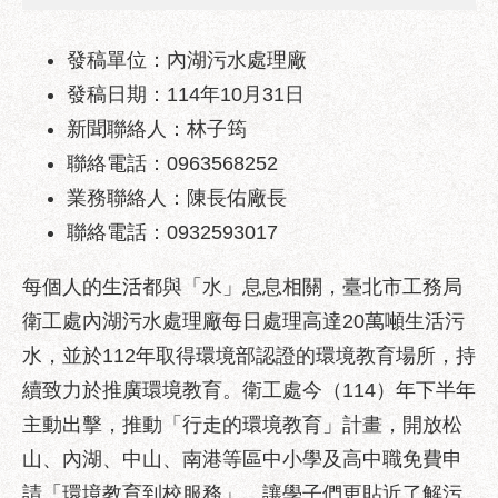
業
務
資
發稿單位：內湖污水處理廠
訊
發稿日期：114年10月31日
新聞聯絡人：林子筠
政
府
聯絡電話：0963568252
資
業務聯絡人：陳長佑廠長
訊
公
聯絡電話：0932593017
開
每個人的生活都與「水」息息相關，臺北市工務局
優
衛工處內湖污水處理廠每日處理高達20萬噸生活污
良
事
水，並於112年取得環境部認證的環境教育場所，持
蹟
續致力於推廣環境教育。衛工處今（114）年下半年
影
主動出擊，推動「行走的環境教育」計畫，開放松
音
山、內湖、中山、南港等區中小學及高中職免費申
專
請「環境教育到校服務」，讓學子們更貼近了解污