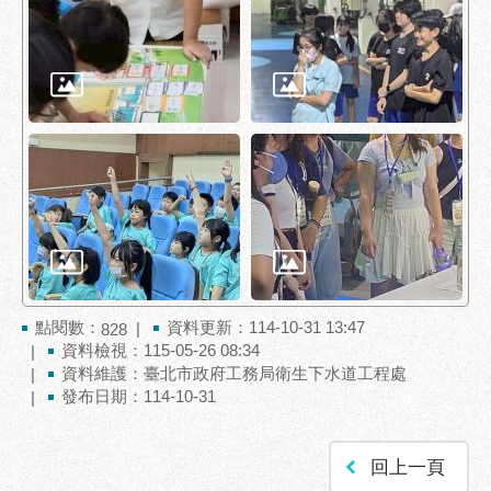
助
專
區
網
站
導
覽
回
首
頁
English
點閱數：
資料更新：114-10-31 13:47
828
資料檢視：115-05-26 08:34
台
資料維護：臺北市政府工務局衛生下水道工程處
北
發布日期：114-10-31
通
台
回上一頁
北