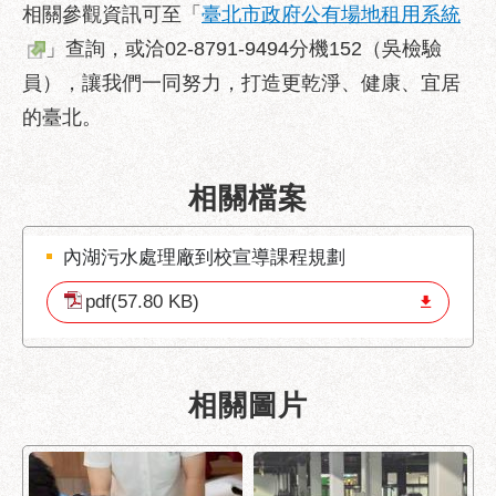
相關參觀資訊可至「
臺北市政府公有場地租用系統
服
務
」查詢，或洽02-8791-9494分機152（吳檢驗
員），讓我們一同努力，打造更乾淨、健康、宜居
道
路
的臺北。
挖
掘
資
相關檔案
訊
聯
內湖污水處理廠到校宣導課程規劃
合
pdf(57.80 KB)
發
包
中
心
相關圖片
獎
勵
補