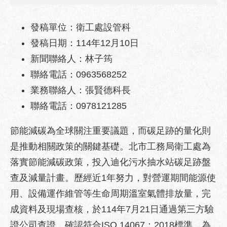
業
務
資
發稿單位：衛工處設管科
訊
發稿日期：114年12月10日
新聞聯絡人：林子筠
政
府
聯絡電話：0963568252
資
業務聯絡人：張賢德科長
訊
公
聯絡電話：0978121285
開
節能減碳為全球關注重要議題，而碳足跡的量化則
優
是推動相關政策的關鍵基礎。北市工務局衛工處為
良
事
落實節能減碳政策，投入迪化污水抽水站碳足跡盤
蹟
查及減量計畫。歷經近1年努力，對營運期間能源使
影
用、設備運作維管等生命周期溫室氣體排放量，完
音
成資料及現場查核，於114年7月21日通過第三方驗
專
證公司查證，確認符合ISO 14067：2018標準，為