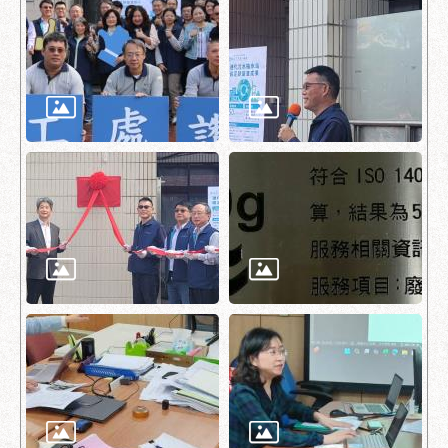
助
專
區
網
站
導
覽
回
首
頁
English
台
北
通
台
北