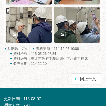
服
務
通
常
見
問
答
點閱數：
資料更新：114-12-09 10:06
794
雙
資料檢視：115-05-26 08:34
語
資料維護：臺北市政府工務局衛生下水道工程處
詞
發布日期：114-12-10
彙
陳
回上一頁
情
系
統
更新日期
115-08-07
政
瀏覽人次
794