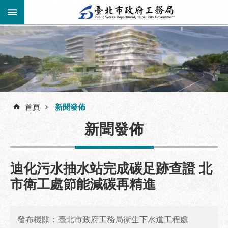
跳到主要內容區塊
進
階
公
告
搜
資
訊
首頁
新聞發佈
尋
市
新聞發佈
民
服
務
迪化污水抽水站完成碳足跡查證 北
機
市衛工處節能減碳再精進
關
介
紹
發布機關：臺北市政府工務局衛生下水道工程處