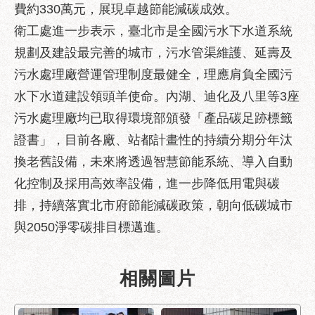
費約330萬元，展現卓越節能減碳成效。
服
務
衛工處進一步表示，臺北市是全國污水下水道系統
規劃及建設最完善的城市，污水管渠維護、延壽及
道
路
污水處理廠營運管理制度最健全，理應肩負全國污
挖
水下水道建設領頭羊使命。內湖、迪化及八里等3座
掘
污水處理廠均已取得環境部頒發「產品碳足跡標籤
資
訊
證書」，目前各廠、站都計畫性的持續分期分年汰
換老舊設備，未來將透過智慧節能系統、導入自動
聯
合
化控制及採用高效率設備，進一步降低用電與碳
發
排，持續落實北市府節能減碳政策，朝向低碳城市
包
與2050淨零碳排目標邁進。
中
心
獎
相關圖片
勵
補