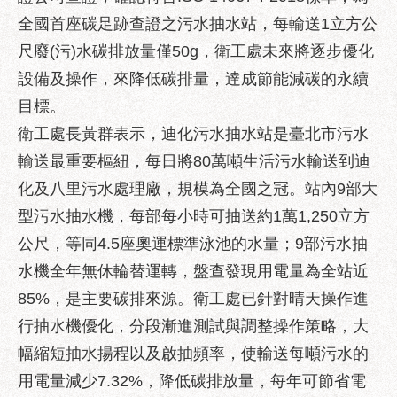
區
全國首座碳足跡查證之污水抽水站，每輸送1立方公
性
尺廢(污)水碳排放量僅50g，衛工處未來將逐步優化
別
主
設備及操作，來降低碳排量，達成節能減碳的永續
流
目標。
化
衛工處長黃群表示，迪化污水抽水站是臺北市污水
性
輸送最重要樞紐，每日將80萬噸生活污水輸送到迪
騷
化及八里污水處理廠，規模為全國之冠。站內9部大
擾
防
型污水抽水機，每部每小時可抽送約1萬1,250立方
治
公尺，等同4.5座奧運標準泳池的水量；9部污水抽
水機全年無休輪替運轉，盤查發現用電量為全站近
廉
政
85%，是主要碳排來源。衛工處已針對晴天操作進
園
行抽水機優化，分段漸進測試與調整操作策略，大
地
幅縮短抽水揚程以及啟抽頻率，使輸送每噸污水的
便
用電量減少7.32%，降低碳排放量，每年可節省電
民