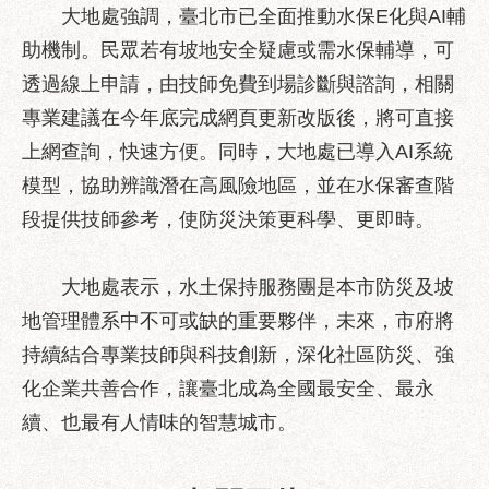
助
大地處強調，臺北市已全面推動水保E化與AI輔
專
助機制。民眾若有坡地安全疑慮或需水保輔導，可
區
透過線上申請，由技師免費到場診斷與諮詢，相關
網
專業建議在今年底完成網頁更新改版後，將可直接
站
上網查詢，快速方便。同時，大地處已導入AI系統
導
覽
模型，協助辨識潛在高風險地區，並在水保審查階
段提供技師參考，使防災決策更科學、更即時。
回
首
頁
大地處表示，水土保持服務團是本市防災及坡
English
地管理體系中不可或缺的重要夥伴，未來，市府將
持續結合專業技師與科技創新，深化社區防災、強
台
北
化企業共善合作，讓臺北成為全國最安全、最永
通
續、也最有人情味的智慧城市。
台
北