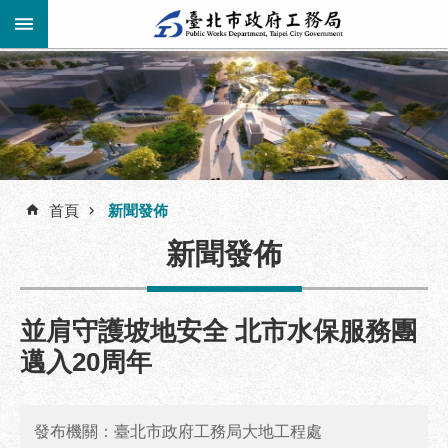
跳到主要內容區塊
進
階
公
告
搜
資
訊
首頁
新聞發佈
尋
市
新聞發佈
民
服
務
並肩守護坡地安全 北市水保服務團
機
邁入20周年
關
介
紹
發布機關：臺北市政府工務局大地工程處