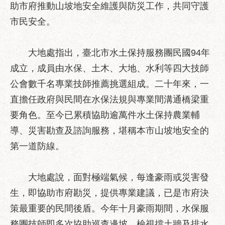
區
助市府推動山坡地安全維護與防災工作，共同守護
性
市民安全。
別
主
大地處指出，臺北市水土保持服務團民國94年
流
化
成立，成員由水保、土木、大地、水利等四大技師
公會數千名專業技師推薦挑選組成。二十年來，一
性
騷
直擔任政府與民間在水保法規與專業間溝通橋梁重
擾
要角色。至今已累積協助逾萬件水土保持農業輔
防
導、災害勘查及諮詢服務，堪稱本市山坡地安全的
治
第一道防線。
廉
政
園
大地處說，面對極端氣候，每逢豪雨或災害發
地
生，即協助市府勘災，提供專業建議，已是市府決
策最重要的民間後盾。今年十月豪雨期間，水保服
便
民
務團技師即多次協助巡查邊坡、檢視擋土牆及排水