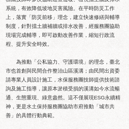
服
系統，有效降低坡地災害風險。在平時防災工作
務
上，落實「防災前移」理念，建立快速修繕與輔導
道
制度，針對擋土牆補牆或排水改善，經服務團協助
路
現場完成輔導，即可啟動改善作業，縮短行政流
挖
掘
程、提升安全時效。
資
訊
為推動「公私協力、守護環境」的理念，臺北
聯
市也首創與民間合作整治山區溪溝；由民間出資委
合
請專業人員設計施工，水保服務團技師提供技術諮
發
包
詢及施工指導，讓原本淤積受損的溪溝如今水流暢
中
通、生態重現、綠意盎然。這不僅展現ESG永續精
心
神，更是水土保持服務團協助市府推動「城市共
獎
善」的具體行動典範。
勵
補