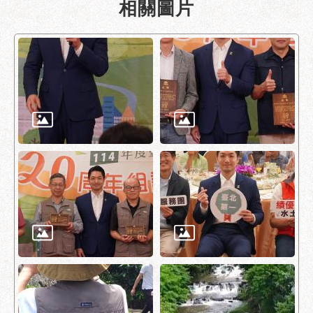
相關圖片
服
務
通
常
見
問
答
雙
語
詞
彙
陳
情
系
統
政