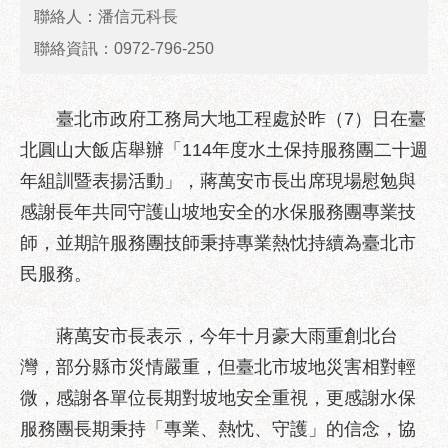
業
聯絡人：潘信元科長
務
聯絡資訊：0972-796-250
資
訊
政
臺北市政府工務局大地工程處於昨（7）日在臺
府
北圓山大飯店舉辦「114年度水土保持服務團二十週
資
年組訓暨表揚活動」，蔣萬安市長出席現場慰勉與
訊
公
感謝長年共同守護山坡地安全的水保服務團專業技
開
師，並期許服務團技師秉持專業熱忱持續為臺北市
優
民服務。
良
事
蔣萬安市長表示，今年十月豪大雨重創北台
蹟
灣，部分縣市災情嚴重，但臺北市坡地災害相對輕
影
微，感謝各單位長期對坡地安全重視，更感謝水保
音
專
服務團長期秉持「專業、熱忱、守護」的信念，協