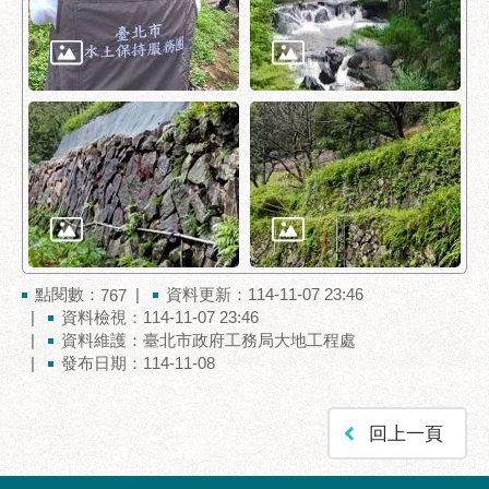
府
網
站
資
料
開
放
宣
告
隱
私
點閱數：
資料更新：114-11-07 23:46
767
權
資料檢視：114-11-07 23:46
及
資料維護：臺北市政府工務局大地工程處
資
發布日期：114-11-08
訊
安
全
回上一頁
政
策