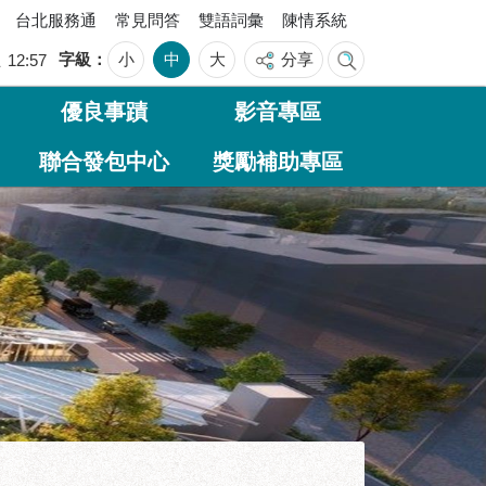
台北服務通
常見問答
雙語詞彙
陳情系統
字級
小
中
大
分享
五
12:57
優良事蹟
影音專區
聯合發包中心
獎勵補助專區