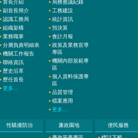
首長介紹
局務會議紀錄
副首長簡介
工務建設
認識工務局
統計資訊
組織架構
預決算
業務職掌
會計月報
分層負責明細表
政策及業務宣導
專區
機關工作報告
機關內部規範專
聯絡資訊
區
歷史沿革
個人資料保護專
歷任首長
區
更多...
品質管理
檔案應用
更多...
性騷擾防治
廉政園地
便民服務
廉政平臺專區
標誌下載