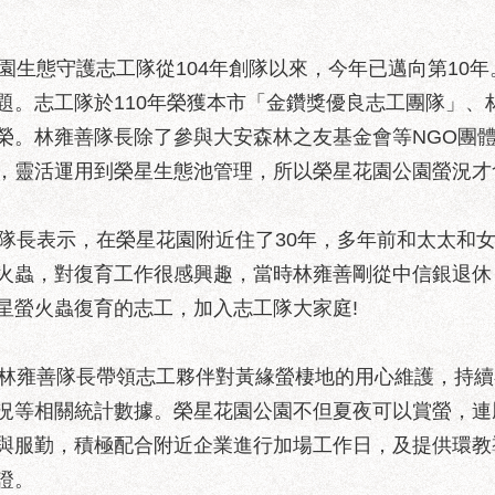
生態守護志工隊從104年創隊以來，今年已邁向第10
。志工隊於110年榮獲本市「金鑽獎優良志工團隊」、林
榮。林雍善隊長除了參與大安森林之友基金會等NGO團
，靈活運用到榮星生態池管理，所以榮星花園公園螢況才
長表示，在榮星花園附近住了30年，多年前和太太和女
火蟲，對復育工作很感興趣，當時林雍善剛從中信銀退休
星螢火蟲復育的志工，加入志工隊大家庭!
林雍善隊長帶領志工夥伴對黃緣螢棲地的用心維護，持續
況等相關統計數據。榮星花園公園不但夏夜可以賞螢，連
與服勤，積極配合附近企業進行加場工作日，及提供環教
證。