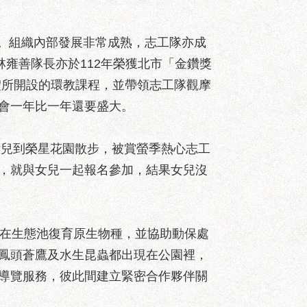
年。組織內部發展非常成熟，志工隊亦成
雍善隊長亦於112年榮獲北市「金鑽獎
體所開設的環教課程，並帶領志工隊觀摩
會一年比一年還要盛大。
兒到榮星花園散步，被賞螢季熱心志工
，就與女兒一起報名參加，結果女兒沒
在生態池復育原生物種，並協助動保處
鳳頭蒼鷹及水生昆蟲都出現在公園裡，
導覽服務，彼此間建立緊密合作夥伴關