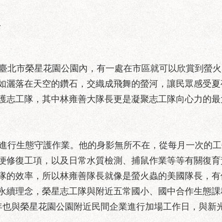
沒
臺北市榮星花園公園內，有一處在市區就可以欣賞到螢火
如灑落在天空的鑽石，交織成飛舞的螢河，讓民眾感受夏
護志工隊，其中林雍善大隊長更是凝聚志工隊向心力的最
進行生態守護作業。他的身影無所不在，從每月一次的工
埂修復工項，以及日常水質檢測、捕鼠作業等等有關復育
隊的效率，所以林雍善隊長就像是螢火蟲的美國隊長，有
永續理念，榮星志工隊與附近五常國小、國中合作生態課
年也與榮星花園公園附近民間企業進行加場工作日，與新