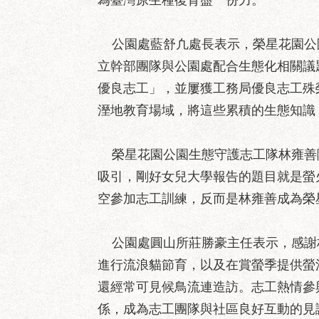
為臺灣原生種復育盡一份力。
公園處藍舒凢處長表示，榮星花園公園
立幹部團隊與公園處配合生態化相關議題
優良志工」，並屢獲工務局優良志工殊
溼地教育場域，將這些累積的生態知識
榮星花園公園生態守護志工隊林雍善隊
吸引，剛好女兒大學報告的題目就是螢
空參加志工訓練，反而是林雍善成為榮
公園處圓山所莊勝豪主任表示，感謝
進行流浪貓節育，以及在賞螢季提供螢
還經常可見候鳥流連造訪。志工熱情參
係，成為志工團隊與社區良好互動的見