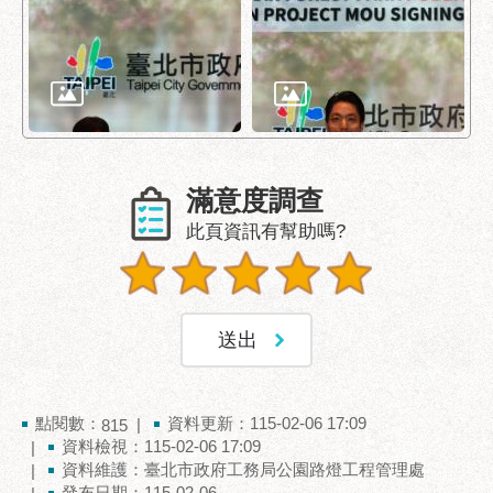
府
網
站
資
料
開
放
宣
滿意度調查
告
此頁資訊有幫助嗎?
隱
私
權
及
資
訊
安
點閱數：
資料更新：115-02-06 17:09
815
全
資料檢視：115-02-06 17:09
政
資料維護：臺北市政府工務局公園路燈工程管理處
策
發布日期：115-02-06