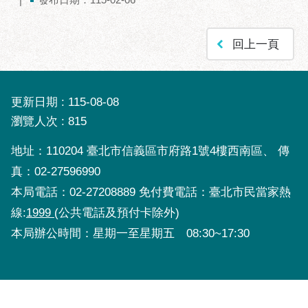
聯
絡
回上一頁
方
式
本
更新日期
115-08-08
局
瀏覽人次
815
暨
所
地址：110204 臺北市信義區市府路1號4樓西南區、 傳
屬
真：02-27596990
各
本局電話：02-27208889 免付費電話：臺北市民當家熱
處
聯
線:
1999
(公共電話及預付卡除外)
絡
本局辦公時間：星期一至星期五 08:30~17:30
電
話