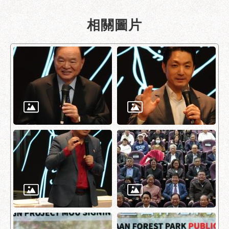
服
務
相關圖片
通
常
見
問
答
雙
語
詞
彙
陳
情
系
統
政