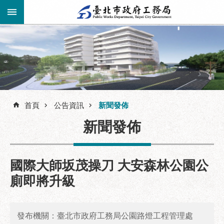
跳到主要內容區塊
進
階
公
告
搜
資
訊
首頁
公告資訊
新聞發佈
尋
市
新聞發佈
民
服
務
國際大師坂茂操刀 大安森林公園公
機
廁即將升級
關
介
紹
發布機關：臺北市政府工務局公園路燈工程管理處