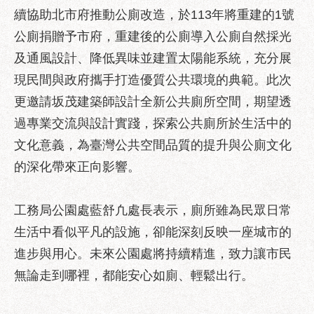
助
續協助北市府推動公廁改造，於113年將重建的1號
專
公廁捐贈予市府，重建後的公廁導入公廁自然採光
區
及通風設計、降低異味並建置太陽能系統，充分展
網
現民間與政府攜手打造優質公共環境的典範。此次
站
更邀請坂茂建築師設計全新公共廁所空間，期望透
導
覽
過專業交流與設計實踐，探索公共廁所於生活中的
文化意義，為臺灣公共空間品質的提升與公廁文化
回
首
的深化帶來正向影響。
頁
English
工務局公園處藍舒凢處長表示，廁所雖為民眾日常
生活中看似平凡的設施，卻能深刻反映一座城市的
台
北
進步與用心。未來公園處將持續精進，致力讓市民
通
無論走到哪裡，都能安心如廁、輕鬆出行。
台
北