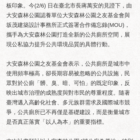
區
板印象。今(2/6) 日在臺北市長蔣萬安的見證下，由
性
大安森林公園認養單位大安森林公園之友基金會與
別
坂茂建築設計事務所正式簽署合作備忘錄(MOU)，
主
流
攜手為大安森林公園打造全新的公共廁所空間，展
化
現公私協力提升公共環境品質的具體行動。
性
騷
大安森林公園之友基金會表示，公共廁所是城市中
擾
使用頻率極高，卻長期容易被忽略的公共設施，民
防
治
眾對於公廁「髒、臭、暗、可怕」的既定印象，反
映出城市治理的成熟度與對市民的尊重程度。隨著
廉
臺灣邁入高齡化社會、多元族群需求及國際城市競
政
園
爭，公共廁所已不再僅是基礎建設，而是衡量城市
地
是否真正落實「以人為本」的重要指標。
便
民