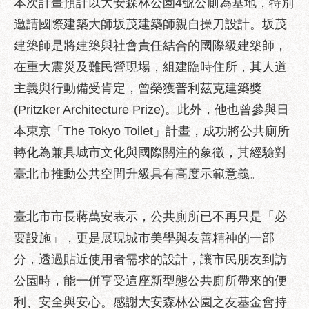
本次計畫預計以大安森林公園4號公廁為基地，特別
服
邀請國際建築大師坂茂建築師親自操刀設計。坂茂
務
建築師是將建築與社會責任結合的國際級建築師，
道
在重大震災及難民營現場，組建臨時住所，其人道
路
挖
主義與行動備受肯定，曾榮獲普利茲克建築獎
掘
(Pritzker Architecture Prize)。此外，他也曾參與日
資
本東京「The Tokyo Toilet」計畫，成功將公共廁所
訊
轉化為兼具城市文化與國際關注的象徵，其經驗對
聯
臺北市推動公共空間升級具有高度示範意義。
合
發
包
臺北市市長蔣萬安表示，公共廁所已不再只是「必
中
要設施」，更是展現城市美學與友善精神的一部
心
分，透過貼近使用者需求的設計，讓市民朋友到訪
獎
公園時，能一併享受這座新型態公共廁所帶來的便
勵
補
利、安全與安心。感謝大安森林公園之友基金會持