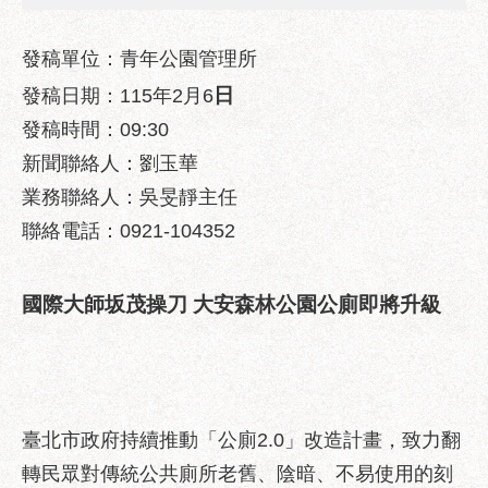
業
務
資
發稿單位：青年公園管理所
訊
日
發稿日期：115年2月6
政
發稿時間：09:30
府
新聞聯絡人：劉玉華
資
業務聯絡人：吳旻靜主任
訊
公
聯絡電話：0921-104352
開
優
國際大師坂茂操刀 大安森林公園公廁即將升級
良
事
蹟
影
音
臺北市政府持續推動「公廁2.0」改造計畫，致力翻
專
轉民眾對傳統公共廁所老舊、陰暗、不易使用的刻