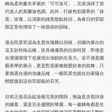
助
轉為柔和薰衣草紫的「可可洛可」，完美演繹了當
專
代迷人的莫蘭迪色調。此外，打破色彩疆界的「抹
區
茶」玫瑰，以清新的綠意妝點枝頭，為春日的官邸
網
限定景色增添了一抹脫俗的韻味。
站
導
覽
過去民眾常認為名貴玫瑰難以伺候，但園內展出的
這五款特殊品種，皆具備優異的抗病特質，即便是
回
首
在潮濕環境下也展現出強韌的生長力。這不僅是園
頁
藝美學的展示，更是對居家種植愛好者的鼓舞，只
English
要挑選合適的強健品種，一般民眾也能在自家陽台
輕鬆復刻這份官邸級的芬芳。
台
北
通
目前正值花朵綻放最完美的階段，無論是含苞待放
台
的嬌羞，還是完全盛開的華麗，每一處轉角都是生
北