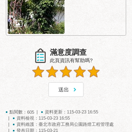
聯
絡
方
式
本
局
滿意度調查
暨
此頁資訊有幫助嗎?
所
屬
各
處
聯
絡
電
話
點閱數：
資料更新：115-03-23 16:55
605
資料檢視：115-03-23 16:55
資料維護：臺北市政府工務局公園路燈工程管理處
發布日期：115-03-21