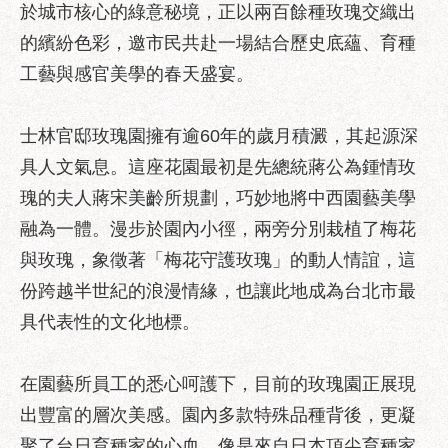
區
於城市核心的綠意秘境，正以兩百餘種玫瑰交織出
性
的繽紛色彩，邀市民共赴一場結合歷史底蘊、育種
別
工藝與感官美學的春天盛宴。
主
流
化
士林官邸玫瑰園擁有逾60年的歲月積澱，其起源深
具人文氣息。這座花園最初是先總統蔣公為鍾情玫
性
騷
瑰的夫人蔣宋美齡所規劃，巧妙地將中西園藝美學
擾
融為一體。漫步於園內小徑，兩旁分別栽植了梅花
防
與玫瑰，象徵著「梅花守護玫瑰」的動人情誼，這
治
份跨越半世紀的浪漫情緣，也讓此地成為台北市最
廉
具代表性的文化地標。
政
園
地
在園藝所員工的悉心呵護下，目前的玫瑰園正展現
便
出豐富的層次美感。園內多款特殊品種背後，更凝
民
聚了台日育種家的心血。像是來自日本頂尖育種家