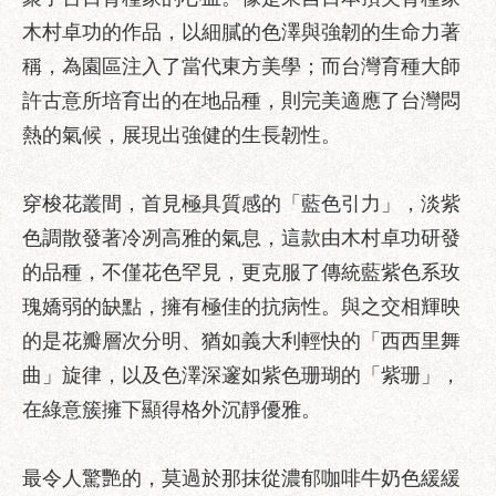
服
木村卓功的作品，以細膩的色澤與強韌的生命力著
務
稱，為園區注入了當代東方美學；而台灣育種大師
道
許古意所培育出的在地品種，則完美適應了台灣悶
路
挖
熱的氣候，展現出強健的生長韌性。
掘
資
穿梭花叢間，首見極具質感的「藍色引力」，淡紫
訊
色調散發著冷冽高雅的氣息，這款由木村卓功研發
聯
的品種，不僅花色罕見，更克服了傳統藍紫色系玫
合
發
瑰嬌弱的缺點，擁有極佳的抗病性。與之交相輝映
包
的是花瓣層次分明、猶如義大利輕快的「西西里舞
中
曲」旋律，以及色澤深邃如紫色珊瑚的「紫珊」，
心
在綠意簇擁下顯得格外沉靜優雅。
獎
勵
補
最令人驚艷的，莫過於那抹從濃郁咖啡牛奶色緩緩