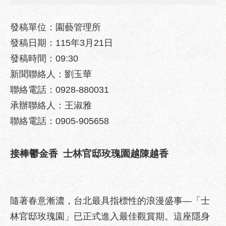
業
務
資
發稿單位：園藝管理所
訊
發稿日期：115年3月21日
發稿時間：09:30
政
府
新聞聯絡人：劉玉華
資
聯絡電話：0928-880031
訊
公
承辦聯絡人：王淑雅
開
聯絡電話：0905-905658
優
良
接棒鬱金香 士林官邸玫瑰園越陳越香
事
蹟
影
隨著春意漸濃，台北最具指標性的浪漫盛事—「士
音
專
林官邸玫瑰園」已正式進入最佳觀賞期。這座隱身