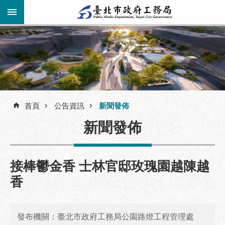
跳到主要內容區塊
進
階
公
告
搜
資
訊
首頁
公告資訊
新聞發佈
尋
市
新聞發佈
民
服
務
接棒鬱金香 士林官邸玫瑰園越陳越
機
香
關
介
紹
發布機關：臺北市政府工務局公園路燈工程管理處