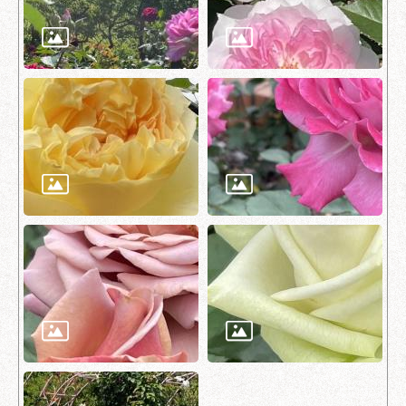
府
網
站
資
料
開
放
宣
告
隱
私
權
及
資
訊
安
全
政
策