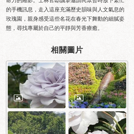
命力的縮影。士林官邸誠摯邀請民眾暫時放下繁忙
服
的手機訊息，走入這座充滿歷史韻味與人文氣息的
務
通
玫瑰園，親身感受這些名花在春光下舞動的細膩姿
態，尋找專屬於自己的平靜與芳香療癒。
常
見
問
相關圖片
答
雙
語
詞
彙
陳
情
系
統
政