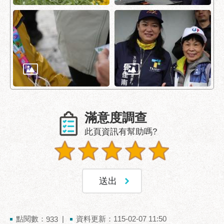
助
專
區
網
站
導
覽
回
滿意度調查
首
頁
此頁資訊有幫助嗎?
English
台
北
通
台
點閱數：
資料更新：115-02-07 11:50
933
北