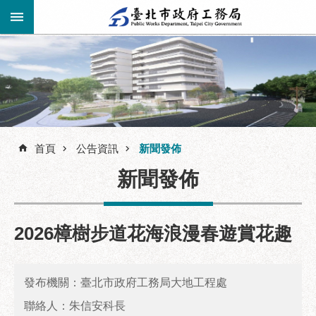
跳到主要內容區塊
進
階
公
告
搜
資
訊
首頁
公告資訊
新聞發佈
尋
市
新聞發佈
民
服
務
2026樟樹步道花海浪漫春遊賞花趣
機
關
介
發布機關：臺北市政府工務局大地工程處
紹
聯絡人：朱信安科長