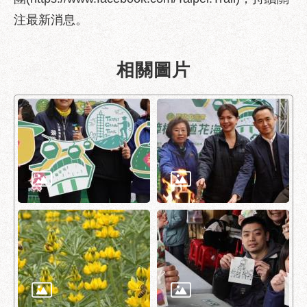
服
注最新消息。
務
道
相關圖片
路
挖
掘
資
訊
聯
合
發
包
中
心
獎
勵
補