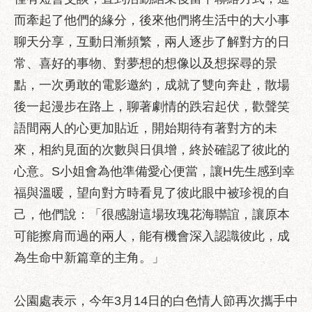
服
而牽起了他們的緣分，後來他們將生活中的大小事
務
聊天分享，互動日漸頻繁，兩人逐步了解對方的日
道
常、喜好的事物、對夢想的想像以及想探尋的景
路
挖
點，一次勇敢的電影邀約，成就了雙向奔赴，散場
掘
後一起漫步在路上，聊著劇情的跌宕起伏，歡聲笑
資
語間兩人的心更加貼近，開始期待有著對方的未
訊
來，相約見面的次數與日俱增，終於確認了彼此的
聯
心意。S小姐會為他準備愛心便當，讓H先生感到幸
合
發
福與溫暖，望向對方時看見了彼此眼中被珍視的自
包
己，他們說：「很感謝這場玫瑰花海聯誼，讓原本
中
可能擦肩而過的兩人，能有機會深入認識彼此，成
心
為生命中新篇章的主角。」
獎
勵
補
公園處表示，今年3月14日的白色情人節再次攜手中