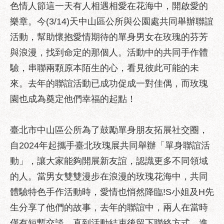
區
色情人節這一天有人相遇相愛在花海中，開啟愛的
性
樂章。今(3/14)天中山區公所與公園處共同舉辦聯誼
別
活動，幫助懷抱愛情期待的單身男女在玫瑰的芬芳
主
與浪漫，找到命定的那個人。活動中的共同手作體
流
化
驗，串聯兩顆原本陌生的心，看見彼此可能的未
來。去年的聯誼活動已成功促成一對佳偶，而玫瑰
性
騷
園也成為奠定他們幸福的起點！
擾
防
臺北市中山區公所為了鼓勵單身朋友拓展社交圈，
治
自2024年起攜手臺北玫瑰展共同舉辦「單身聯誼活
廉
動」，讓大家能夠開展新友誼，認識更多不同領域
政
園
的人。當男女雙雙漫步在浪漫的玫瑰花海中，共同
地
體驗特色手作活動時，愛情也悄然降臨!S小姐及H先
便
生分享了他們的故事，去年的聯誼中，兩人在當時
民
僅有短暫交談，直到活動結束後留下聯絡方式，進