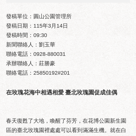
業
務
資
發稿單位：圓山公園管理所
訊
發稿日期：115年3月14日
發稿時間：09:30
政
府
新聞聯絡人：劉玉華
資
聯絡電話：0928-880031
訊
公
承辦聯絡人：莊勝豪
開
聯絡電話：25850192#201
優
良
在玫瑰花海中相遇相愛 臺北玫瑰園促成佳偶
事
蹟
影
春天復甦了大地，喚醒了芬芳，在花博公園新生園
音
專
區的臺北玫瑰園裡處處可以看到滿滿生機。就在白