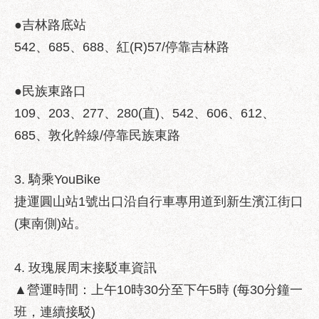
聯
●吉林路底站
絡
542、685、688、紅(R)57/停靠吉林路
方
式
●民族東路口
本
109、203、277、280(直)、542、606、612、
局
暨
685、敦化幹線/停靠民族東路
所
屬
3. 騎乘YouBike
各
處
捷運圓山站1號出口沿自行車專用道到新生濱江街口
聯
(東南側)站。
絡
電
話
4. 玫瑰展周末接駁車資訊
▲營運時間：上午10時30分至下午5時 (每30分鐘一
班，連續接駁)