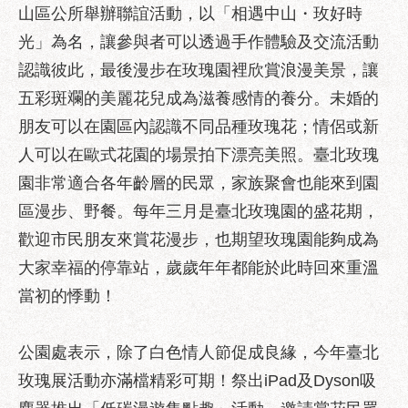
助
山區公所舉辦聯誼活動，以「相遇中山・玫好時
專
光」為名，讓參與者可以透過手作體驗及交流活動
區
認識彼此，最後漫步在玫瑰園裡欣賞浪漫美景，讓
網
五彩斑斕的美麗花兒成為滋養感情的養分。未婚的
站
朋友可以在園區內認識不同品種玫瑰花；情侶或新
導
覽
人可以在歐式花園的場景拍下漂亮美照。臺北玫瑰
園非常適合各年齡層的民眾，家族聚會也能來到園
回
首
區漫步、野餐。每年三月是臺北玫瑰園的盛花期，
頁
歡迎市民朋友來賞花漫步，也期望玫瑰園能夠成為
English
大家幸福的停靠站，歲歲年年都能於此時回來重溫
當初的悸動！
台
北
通
公園處表示，除了白色情人節促成良緣，今年臺北
台
玫瑰展活動亦滿檔精彩可期！祭出iPad及Dyson吸
北