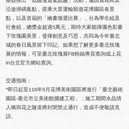
塵器推出「低碳漫遊集點趣」活動，邀請賞花民眾
服
沿途掃碼集點，搭乘大眾運輸順遊花博園區各景
務
通
點，以及首屆的「繪畫徵選比賽」，分為學生組及
社會組，總獎金超過5萬元，期待大家能揮灑色彩畫
常
見
下玫瑰園美景，發揮創意及巧思，共同為今年臺北
問
城的春日風景留下印記。如果想了解更多臺北玫瑰
答
展的情報，可至臺北玫瑰展FB粉絲專頁查詢或上花
雙
in台北官方網站查詢。
語
詞
彙
交通指南：
*即日起至116年5月花博美術園區將進行「臺北藝術
陳
園區-臺北市立美術館擴建工程」，施工期間水晶情
情
系
人橋與花之隧道將封閉禁止通行，造成不便敬請見
統
諒。
政