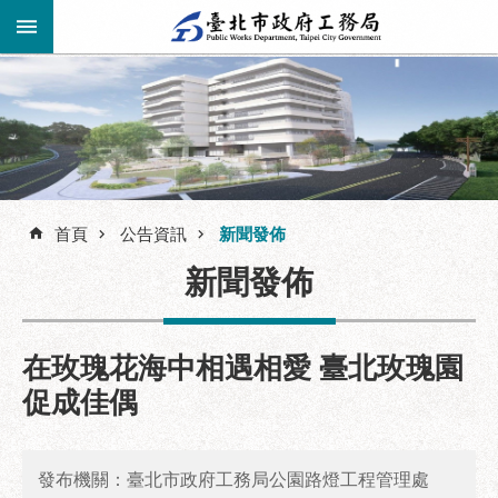
跳到主要內容區塊
進
階
公
告
搜
資
訊
首頁
公告資訊
新聞發佈
尋
市
新聞發佈
民
服
務
在玫瑰花海中相遇相愛 臺北玫瑰園
機
促成佳偶
關
介
紹
發布機關：臺北市政府工務局公園路燈工程管理處