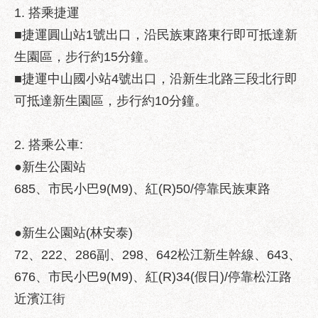
府
1. 搭乘捷運
網
■捷運圓山站1號出口，沿民族東路東行即可抵達新
站
資
生園區，步行約15分鐘。
料
■捷運中山國小站4號出口，沿新生北路三段北行即
開
可抵達新生園區，步行約10分鐘。
放
宣
告
2. 搭乘公車:
隱
●新生公園站
私
685、市民小巴9(M9)、紅(R)50/停靠民族東路
權
及
資
●新生公園站(林安泰)
訊
72、222、286副、298、642松江新生幹線、643、
安
676、市民小巴9(M9)、紅(R)34(假日)/停靠松江路
全
政
近濱江街
策