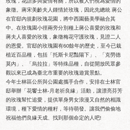
玫瑰，花語多與愛情有關，所以被人們視為愛情的
服
象徵。蔣宋美齡夫人鍾情於玫瑰，因此先總統 蔣公
務
在官邸內規劃玫瑰花園，將中西園藝美學融合其
道
中。在玫瑰園小徑兩旁分別種上蔣公喜愛的玫瑰和
路
挖
蔣夫人喜愛的玫瑰，象徵梅花守護玫瑰，見證二人
掘
的恩愛。官邸的玫瑰園有60餘年的歷史，至今已栽
資
植近百品種，包括「托斯卡尼豔陽下」、「克勞德
訊
莫內」、「烏拉拉」等特殊品種，自從開放民眾參
聯
觀以來已成為臺北市重要的玫瑰遊賞景點。
合
發
今年士林區公所與公園處攜手合作，安排在士林官
包
邸舉辦「花饗士林-月老祈良緣」活動，讓漂亮芬芳
中
的玫瑰幫忙追愛，提供單身男女浪漫又自然的相識
心
環境，種下愛情的種籽，等待萌發。讓我們偷偷地
獎
祝福他們良緣天成、找到那個命定的人吧!
勵
補