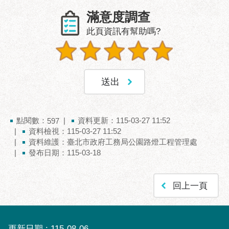
服
滿意度調查
務
此頁資訊有幫助嗎?
通
常
見
問
答
雙
語
點閱數：
資料更新：115-03-27 11:52
597
詞
資料檢視：115-03-27 11:52
資料維護：臺北市政府工務局公園路燈工程管理處
彙
發布日期：115-03-18
陳
情
回上一頁
系
統
政
更新日期
115-08-06