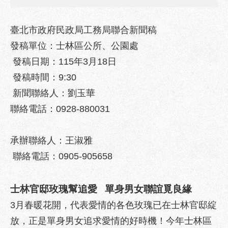
業
務
資
臺北市政府民政局工務局聯合新聞稿
訊
發稿單位：士林區公所、公園處
政
發稿日期：115年3月18日
府
發稿時間：9:30
資
新聞聯絡人：劉玉華
訊
公
聯絡電話：0928-880031
開
優
承辦聯絡人：王淑雅
良
聯絡電話：0905-905658
事
蹟
士林官邸玫瑰幫追愛 單身男女聯誼覓良緣
影
3月春暖花開，代表愛情的各色玫瑰已在士林官邸綻
音
專
放，正是單身男女追求愛情的好時機！今年士林區