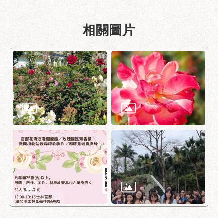
助
專
區
相關圖片
網
站
導
覽
回
首
頁
English
台
北
通
台
北