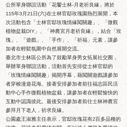
區
公所單身聯誼活動「花饗士林-月老祈良緣」將於
性
115年3月21日(六)在士林官邸玫瑰園熱烈展開，本
別
次活動包含「士林官邸玫瑰情緣闖關趣」、「微觀
主
植物盆栽DIY」、「神農宮月老祈良緣」，結合「玫
流
化
瑰」、「遊戲」、「手作」、「祈福」元素，讓參
加者在輕鬆氛圍中自然展開交流。
性
騷
臺北市士林區公所為了鼓勵單身男女拓展社交圈，
擾
舉辦單身聯誼活動，活動首先安排從士林官邸的
防
「玫瑰情緣闖關趣」揭開序幕，藉闖關遊戲讓參加
治
者穿梭漫遊花海。接著安排參加者前往福志區民活
廉
動中心手作微觀植物盆栽，讓參加者在輕鬆愉快的
政
園
互動中認識彼此。最後安排參加者前往士林神農宮
地
參拜月下老人，祈求良緣。
便
公園處王淑雅主任表示，官邸玫瑰花有2百多品種的
民