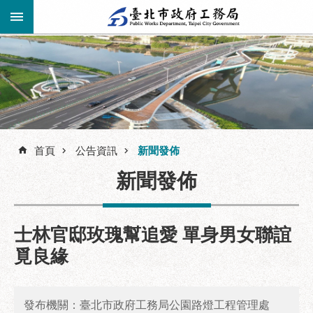
跳到主要內容區塊
進
階
公
告
搜
資
訊
尋
首頁
公告資訊
新聞發佈
市
新聞發佈
民
服
務
士林官邸玫瑰幫追愛 單身男女聯誼
機
覓良緣
關
介
紹
發布機關：臺北市政府工務局公園路燈工程管理處