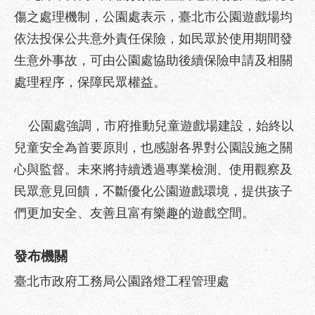
府
傷之處理機制，公園處表示，臺北市公園遊戲場均
網
依法投保公共意外責任保險，如民眾於使用期間發
站
資
生意外事故，可由公園處協助後續保險申請及相關
料
處理程序，保障民眾權益。
開
放
宣
公園處強調，市府推動兒童遊戲場建設，始終以
告
兒童安全為首要原則，也感謝各界對公園設施之關
隱
心與監督。未來將持續透過專業檢測、使用觀察及
私
民眾意見回饋，不斷優化公園遊戲環境，提供孩子
權
們更加安全、友善且富有樂趣的遊戲空間。
及
資
訊
發布機關
安
全
臺北市政府工務局公園路燈工程管理處
政
策