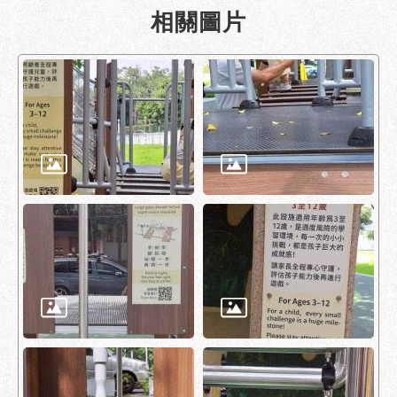
相關圖片
聯
絡
方
式
本
局
暨
所
屬
各
處
聯
絡
電
話