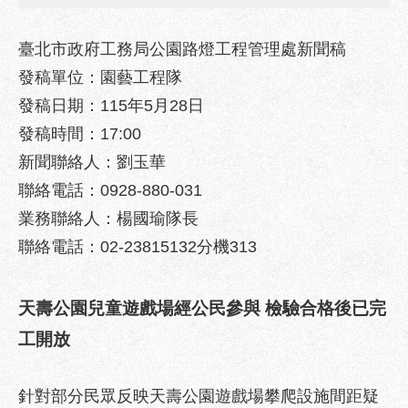
業
務
資
臺北市政府工務局公園路燈工程管理處新聞稿
訊
發稿單位：園藝工程隊
發稿日期：115年5月28日
政
府
發稿時間：17:00
資
新聞聯絡人：劉玉華
訊
公
聯絡電話：0928-880-031
開
業務聯絡人：楊國瑜隊長
聯絡電話：02-23815132分機313
優
良
事
天壽公園兒童遊戲場經公民參與
檢驗合格後已完
蹟
工開放
影
音
專
針對部分民眾反映天壽公園遊戲場攀爬設施間距疑