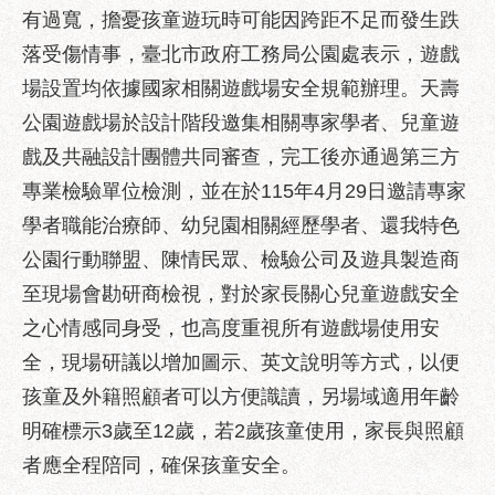
區
有過寬，擔憂孩童遊玩時可能因跨距不足而發生跌
性
落受傷情事，臺北市政府工務局公園處表示，遊戲
別
場設置均依據國家相關遊戲場安全規範辦理。天壽
主
流
公園遊戲場於設計階段邀集相關專家學者、兒童遊
化
戲及共融設計團體共同審查，完工後亦通過第三方
專業檢驗單位檢測，並在於115年4月29日邀請專家
性
騷
學者職能治療師、幼兒園相關經歷學者、還我特色
擾
公園行動聯盟、陳情民眾、檢驗公司及遊具製造商
防
治
至現場會勘研商檢視，對於家長關心兒童遊戲安全
之心情感同身受，也高度重視所有遊戲場使用安
廉
全，現場研議以增加圖示、英文說明等方式，以便
政
園
孩童及外籍照顧者可以方便識讀，另場域適用年齡
地
明確標示3歲至12歲，若2歲孩童使用，家長與照顧
便
者應全程陪同，確保孩童安全。
民