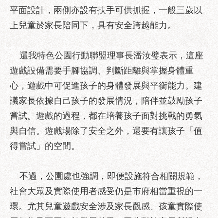
助
平面設計，兩側亦設有扶手可供抓握，一般三歲以
專
上兒童於家長陪同下，具有安全跨越能力。
區
網
還我特色公園行動聯盟理事長潘汝璧表示，這座
站
遊戲設備需要手腳協調、判斷距離與掌握身體重
導
覽
心，遊戲中可促進孩子的身體發展與平衡能力。建
議家長依據自己孩子的發展情況，陪伴並鼓勵孩子
回
首
嘗試。遊戲的過程，都在培養孩子面對挑戰的勇氣
頁
與自信。遊戲場除了安全之外，還要有讓孩子「值
English
得嘗試」的空間。
台
北
不過，公園處也強調，即便設施符合相關規範，
通
社會大眾及實際使用者感受仍是市府相當重視的一
台
環。尤其兒童遊戲安全涉及家長觀感、孩童實際使
北