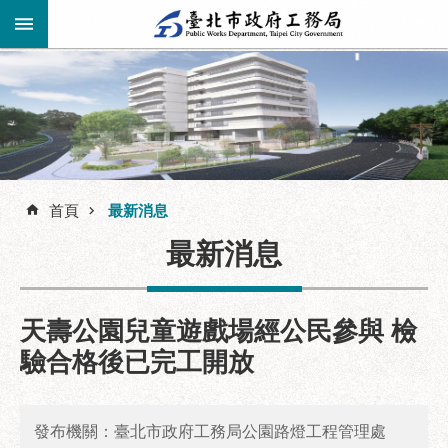
跳到主要內容區塊
進
階
公
告
搜
資
訊
首頁
最新消息
尋
市
最新消息
民
服
務
天壽公園兒童遊戲場經公民參與 檢
機
驗合格後已完工開放
關
介
紹
發布機關：臺北市政府工務局公園路燈工程管理處