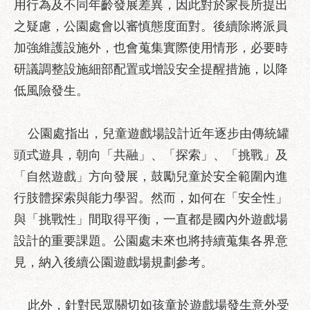
用行為及不同年齡發展差異，因此對於家長所提出
服
之疑慮，公園處會以審慎態度面對。後續除將派員
務
通
加強維護設施外，也會蒐集實際使用情形，必要時
研議調整設施細部配置或增設安全提醒措施，以降
常
見
低風險發生。
問
答
公園處指出，兒童遊戲場設計近年逐步由傳統罐
雙
頭式遊具，朝向「共融」、「探索」、「挑戰」及
語
「自然遊戲」方向發展，鼓勵兒童於安全範圍內進
詞
彙
行肢體探索與能力學習。然而，如何在「安全性」
與「挑戰性」間取得平衡，一直都是國內外遊戲場
陳
情
設計的重要課題。公園處未來也將持續蒐集各界意
系
見，納入後續公園遊戲場規劃參考。
統
政
此外，針對民眾關切如孩童於遊戲場發生意外受