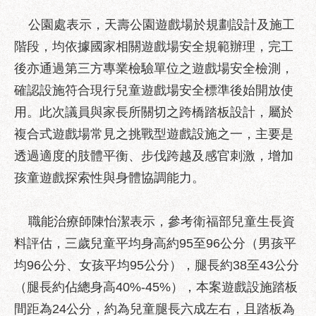
服
公園處表示，天壽公園遊戲場於規劃設計及施工
務
階段，均依據國家相關遊戲場安全規範辦理，完工
道
後亦通過第三方專業檢驗單位之遊戲場安全檢測，
路
挖
確認設施符合現行兒童遊戲場安全標準後始開放使
掘
用。此次議員與家長所關切之跨橋踏板設計，屬於
資
複合式遊戲場常見之挑戰型遊戲設施之一，主要是
訊
透過適度的肢體平衡、步伐跨越及感官刺激，增加
聯
孩童遊戲探索性與身體協調能力。
合
發
包
職能治療師陳怡潔表示，參考衛福部兒童生長資
中
料評估，三歲兒童平均身高約95至96公分（男孩平
心
均96公分、女孩平均95公分），腿長約38至43公分
獎
（腿長約佔總身高40%-45%），本案遊戲設施踏板
勵
補
間距為24公分，約為兒童腿長六成左右，且踏板為