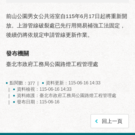
業
務
資
前山公園男女公共浴室自115年6月17日起將重新開
訊
放。上游管線破裂處已先行用簡易補強工法固定，
後續仍將依規定申請管線更新作業。
政
府
資
發布機關
訊
公
臺北市政府工務局公園路燈工程管理處
開
優
點閱數：
資料更新：115-06-16 14:33
377
良
資料檢視：115-06-16 14:33
事
資料維護：臺北市政府工務局公園路燈工程管理處
發布日期：115-06-16
蹟
影
回上一頁
音
專