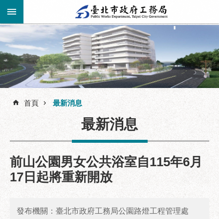
跳到主要內容區塊
進
階
公
告
搜
資
訊
首頁
最新消息
尋
市
最新消息
民
服
務
前山公園男女公共浴室自115年6月
機
17日起將重新開放
關
介
紹
發布機關：臺北市政府工務局公園路燈工程管理處