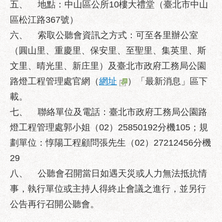
區
五、
地點：中山區公所10樓大禮堂（臺北市中山
區松江路367號）
性
別
六、
索取公聽會資訊之方式：可至各里辦公室
主
（圓山里、重慶里、保安里、至聖里、集英里、斯
流
文里、晴光里、新庄里）及臺北市政府工務局公園
化
路燈工程管理處官網（
網址
）「最新消息」區下
性
載。
騷
擾
七、
聯絡單位及電話：臺北市政府工務局公園路
防
燈工程管理處郭小姐（02）25850192分機105；規
治
劃單位：惇陽工程顧問張先生（02）27212456分機
廉
29
政
八、
公聽會召開當日如遇天災或人力無法抵抗情
園
地
事，執行單位或主持人得終止會議之進行，並另行
公告再行召開公聽會。
便
民