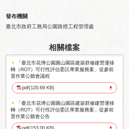
服
務
發布機關
道
臺北市政府工務局公園路燈工程管理處
路
挖
掘
相關檔案
資
訊
「臺北市花博公園圓山園區建築群修建營運移
聯
轉（ROT）可行性評估委託專業服務案」促參前
合
置作業公聽會議程
發
包
pdf(120.69 KB)
中
心
「臺北市花博公園圓山園區建築群修建營運移
轉（ROT）可行性評估委託專業服務案」促參前
獎
置作業公聽會公告
勵
補
pdf(153.00 KB)