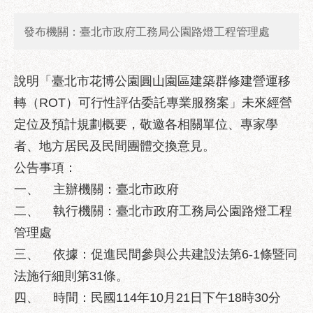
業
務
發布機關：臺北市政府工務局公園路燈工程管理處
資
訊
說明「臺北市花博公園圓山園區建築群修建營運移
政
府
轉（ROT）可行性評估委託專業服務案」未來經營
資
定位及預計規劃概要，敬邀各相關單位、專家學
訊
公
者、地方居民及民間團體交換意見。
開
公告事項：
一、
主辦機關：臺北市政府
優
良
二、
執行機關：臺北市政府工務局公園路燈工程
事
管理處
蹟
三、
依據：促進民間參與公共建設法第6-1條暨同
影
法施行細則第31條。
音
四、
時間：民國114年10月21日下午18時30分
專