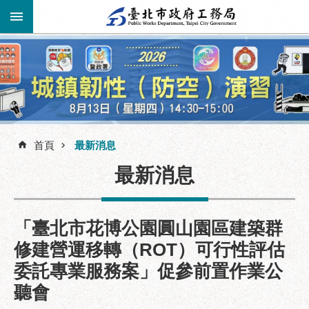
跳到主要內容區塊
進
階
公
告
搜
資
訊
首頁
最新消息
尋
市
最新消息
民
服
務
「臺北市花博公園圓山園區建築群
機
修建營運移轉（ROT）可行性評估
關
委託專業服務案」促參前置作業公
介
紹
聽會