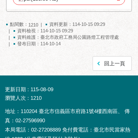
助
專
區
點閱數：
資料更新：114-10-15 09:29
1210
網
資料檢視：114-10-15 09:29
資料維護：臺北市政府工務局公園路燈工程管理處
站
發布日期：114-10-14
導
覽
回上一頁
回
首
頁
更新日期
115-08-09
English
瀏覽人次
1210
台
北
地址：110204 臺北市信義區市府路1號4樓西南區、 傳
通
真：02-27596990
台
本局電話：02-27208889 免付費電話：臺北市民當家熱
北