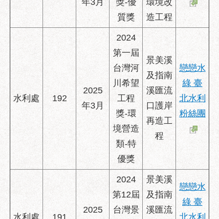
年3月
獎-優
環境改
質獎
造工程
2024
第一屆
景美溪
台灣河
戀戀水
及指南
川希望
綠 臺
2025
溪匯流
水利處
192
工程
北水利
年3月
口護岸
獎-環
粉絲團
再造工
境營造
程
類-特
優獎
2024
景美溪
戀戀水
第12屆
及指南
綠 臺
2025
台灣景
溪匯流
水利處
191
北水利