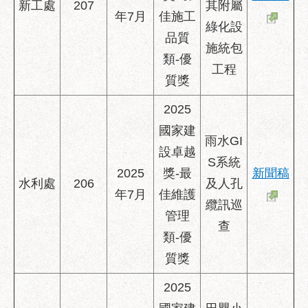
新工處
207
其附屬
年7月
佳施工
綠化設
品質
施統包
類-優
工程
質獎
2025
國家建
雨水GI
設卓越
S系統
2025
獎-最
新聞稿
水利處
206
及人孔
年7月
佳維護
纜訊巡
管理
查
類-優
質獎
2025