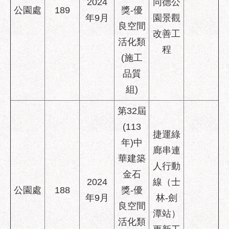
2024
同德公
公園處
189
獎-優
年9月
園景觀
良空間
改善工
活化類
程
(施工
品質
組)
第32屆
(113
捷運綠
年)中
廊串連
華建築
人行動
金石
2024
線（士
公園處
188
獎-優
年9月
林-劍
良空間
潭站）
活化類