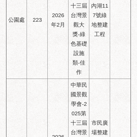
府
十三屆
內湖11
網
2026
台灣景
7號綠
站
公園處
223
資
年2月
觀大
地整建
料
獎-綠
工程
開
色基礎
放
宣
設施
告
類-佳
隱
作
私
中華民
權
及
國景觀
資
學會-2
訊
025第
安
全
十三屆
市民廣
政
台灣景
場整建
策