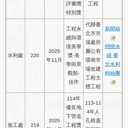
評審圑
工程
特別獎
代辦臺
工程永
新聞稿
北市市
續與環
場處所
境美學
戀戀水
2025
屬公有
水利處
220
獎-美
綠 臺
年11月
環南市
學與景
北水利
場改建
觀類-
粉絲團
工程主
佳作
體工程
114年
113-11
優良地
4年人
下管道
2025
孔框蓋
衛工處
219
工程獎