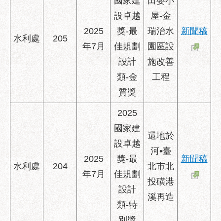
國家建
田嬰小
設卓越
屋-金
2025
獎-最
瑞治水
新聞稿
水利處
205
年7月
佳規劃
園區設
設計
施改善
類-金
工程
質獎
2025
國家建
還地於
設卓越
河•臺
2025
獎-最
新聞稿
水利處
204
北市北
年7月
佳規劃
投磺港
設計
溪再造
類-特
別獎