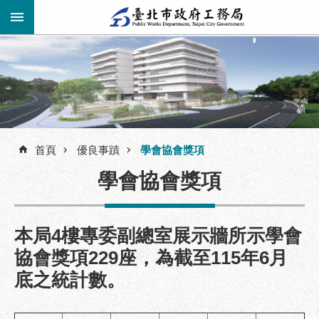
跳到主要內容區塊
進
階
公
告
搜
資
訊
首頁
優良事蹟
學會協會獎項
尋
市
學會協會獎項
民
服
務
本局4樓專委副總室展示牆所示學會
機
協會獎項229座，為截至115年6月
關
底之統計數。
介
紹