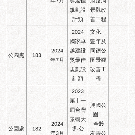
年7月
獎最佳
府路周
規劃設
景觀改
計類
善工程
2024
文化、
國家卓
豐年及
2024
越建設
同德公
公園處
183
年7月
獎最佳
園景觀
規劃設
改善工
計類
程
2023
第十一
興國公
屆台灣
園：
景觀大
2024
全齡
公園處
182
獎-公
年3月
友善公