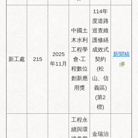
114年
度道路
中國土
巡查維
木水利
護修繕
工程學
成效式
2025
新聞稿
新工處
215
會-工
契約
年11月
程數位
(松
創新應
山、信
用獎
義區)
(第2
標)
工程永
續與環
金瑞治