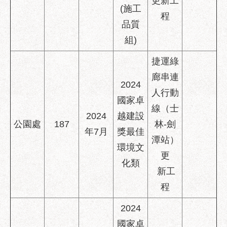
更新工
(施工
程
品質
組)
捷運綠
廊串連
2024
人行動
國家卓
線（士
2024
越建設
公園處
187
林-劍
年7月
獎最佳
潭站）
環境文
更
化類
新工
程
2024
國家卓