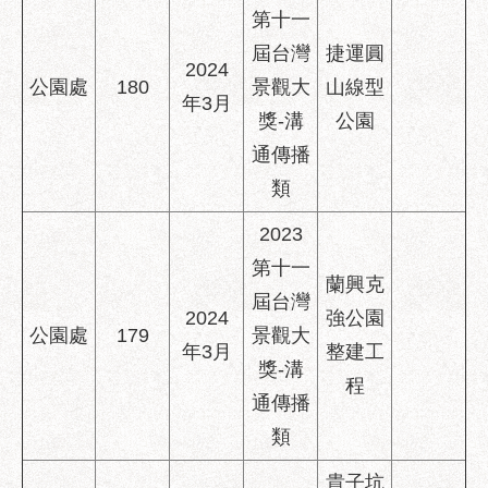
第十一
屆台灣
捷運圓
2024
公園處
180
景觀大
山線型
年3月
獎-溝
公園
通傳播
類
2023
第十一
蘭興克
屆台灣
2024
強公園
公園處
179
景觀大
年3月
整建工
獎-溝
程
通傳播
類
貴子坑