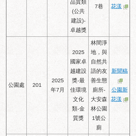
品質類
7巷
花漾
(公共
建設)-
卓越獎
林間淨
2025
地，與
國家卓
自然共
越建設
語的友
新聞稿
2025
獎-最
善生態
公園處
201
年7月
佳環境
廁所-
公園新
文化
大安森
花漾
類-金
林公園
質獎
1號公
廁