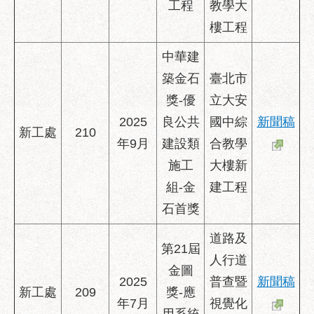
工程
教學大
樓工程
中華建
築金石
臺北市
獎-優
立大安
2025
良公共
國中綜
新聞稿
新工處
210
年9月
建設類
合教學
施工
大樓新
組-金
建工程
石首獎
道路及
第21屆
人行道
金圖
2025
普查暨
新聞稿
新工處
209
獎-應
年7月
視覺化