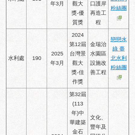
年3月
觀大
口護岸
粉絲團
獎-優
再造工
質獎
程
2024
戀戀水
第12屆
金瑞治
綠 臺
2025
台灣景
水園區
水利處
190
北水利
年3月
觀大
設施改
粉絲團
獎-佳
善工程
作獎
第32屆
(113
年)中
文化、
華建築
豐年及
金石