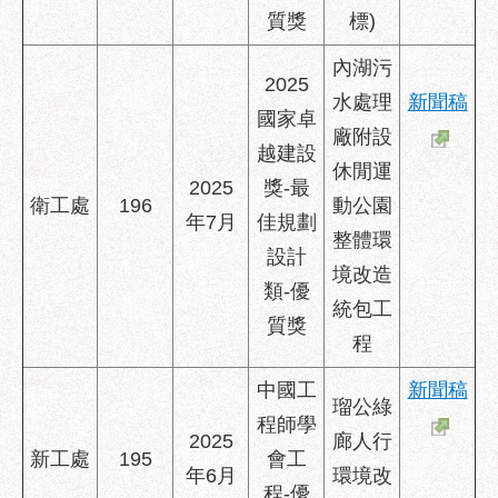
質獎
標)
內湖污
2025
水處理
新聞稿
國家卓
廠附設
越建設
休閒運
2025
獎-最
衛工處
196
動公園
年7月
佳規劃
整體環
設計
境改造
類-優
統包工
質獎
程
中國工
新聞稿
瑠公綠
程師學
2025
廊人行
新工處
195
會工
年6月
環境改
程-優