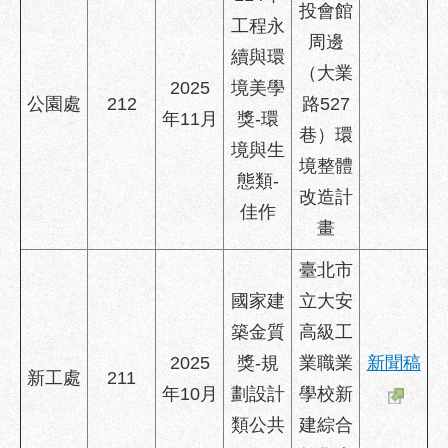
投會館
工程永
周邊
續與環
（大業
2025
境美學
公園處
212
路527
年11月
獎-環
巷）環
境與生
境整體
態類-
改造計
佳作
畫
臺北市
國家建
立大安
築金質
高級工
2025
獎-規
業職業
新聞稿
新工處
211
年10月
劃設計
學校新
類公共
建綜合