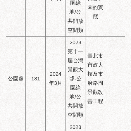
園綠
園的實
地/公
踐
共開放
空間類
2023
第十一
臺北市
屆台灣
市政大
景觀大
2024
樓及市
公園處
181
獎-公
年3月
府路周
園綠
景觀改
地/公
善工程
共開放
空間類
2023