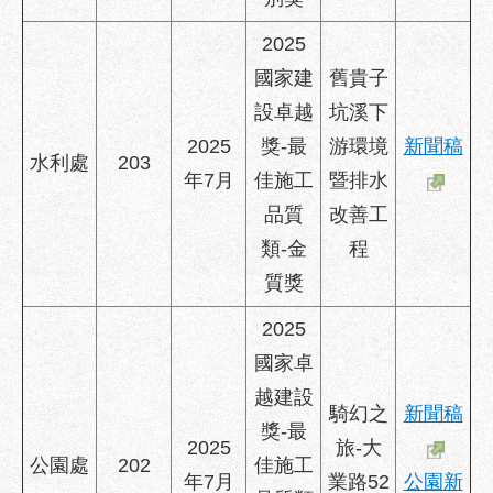
2025
國家建
舊貴子
設卓越
坑溪下
2025
獎-最
游環境
新聞稿
水利處
203
年7月
佳施工
暨排水
品質
改善工
類-金
程
質獎
2025
國家卓
越建設
騎幻之
新聞稿
獎-最
2025
旅-大
公園處
202
佳施工
年7月
業路52
公園新