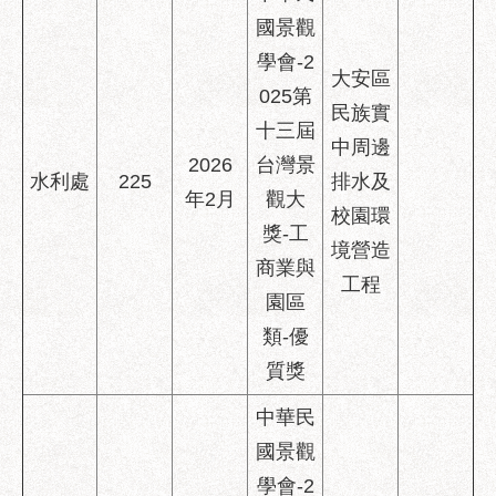
助
國景觀
專
區
學會-2
大安區
025第
網
民族實
十三屆
站
中周邊
導
2026
台灣景
水利處
225
排水及
覽
年2月
觀大
校園環
回
獎-工
境營造
首
商業與
頁
工程
園區
English
類-優
台
質獎
北
中華民
通
國景觀
台
學會-2
北