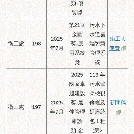
類-優
質獎
第21屆
污水下
金圖
水道雲
2025
衛工大
衛工處
198
獎-應
端智慧
年7月
使管
用系統
管理系
獎
統
2025
113 年
國家卓
污水管
越建設
渠檢視
2025
獎-最
修繕及
新聞稿
衛工處
197
年7月
佳管理
延壽統
維護
包工程
類-金
(第2