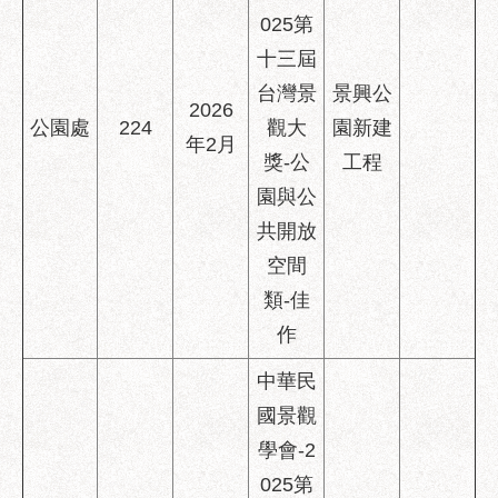
服
025第
務
十三屆
通
台灣景
景興公
2026
常
公園處
224
觀大
園新建
見
年2月
獎-公
工程
問
答
園與公
共開放
雙
語
空間
詞
類-佳
彙
作
陳
情
中華民
系
國景觀
統
學會-2
政
025第