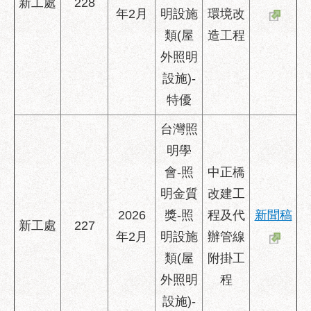
區
新工處
228
年2月
明設施
環境改
性
類(屋
造工程
別
外照明
主
流
設施)-
化
特優
性
台灣照
騷
明學
擾
防
會-照
中正橋
治
明金質
改建工
廉
2026
獎-照
程及代
新聞稿
新工處
227
政
年2月
明設施
辦管線
園
類(屋
附掛工
地
外照明
程
便
設施)-
民