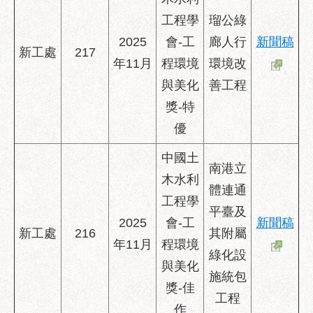
工程學
瑠公綠
2025
會-工
廊人行
新聞稿
新工處
217
年11月
程環境
環境改
與美化
善工程
獎-特
優
中國土
南港立
木水利
體連通
工程學
平臺及
2025
會-工
新聞稿
新工處
216
其附屬
年11月
程環境
綠化設
與美化
施統包
獎-佳
工程
作