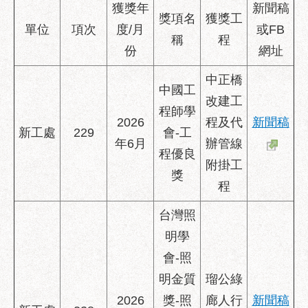
業
獲獎年
新聞稿
獎項名
獲獎工
務
單位
項次
度/月
或FB
資
稱
程
份
網址
訊
中正橋
政
中國工
府
改建工
程師學
資
2026
程及代
新聞稿
訊
新工處
229
會-工
公
年6月
辦管線
程優良
開
附掛工
獎
程
優
良
台灣照
事
蹟
明學
會-照
影
音
明金質
瑠公綠
專
2026
獎-照
廊人行
新聞稿