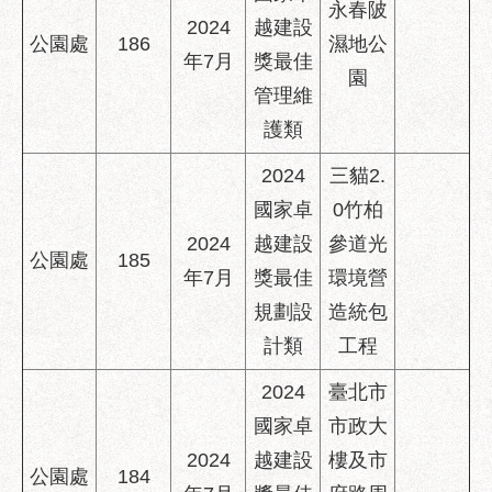
永春陂
2024
越建設
公園處
186
濕地公
年7月
獎最佳
園
管理維
護類
2024
三貓2.
國家卓
0竹柏
2024
越建設
參道光
公園處
185
年7月
獎最佳
環境營
規劃設
造統包
計類
工程
2024
臺北市
國家卓
市政大
2024
越建設
樓及市
公園處
184