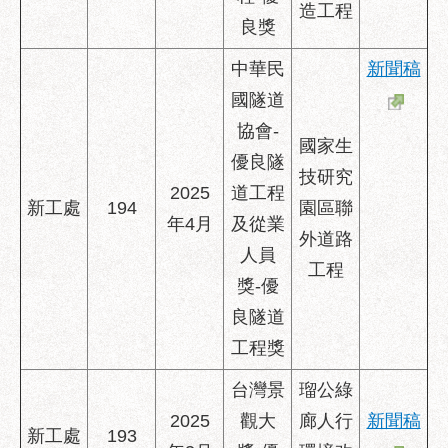
造工程
良獎
中華民
新聞稿
國隧道
協會-
國家生
優良隧
技研究
2025
道工程
新工處
194
園區聯
年4月
及從業
外道路
人員
工程
獎-優
良隧道
工程獎
台灣景
瑠公綠
2025
觀大
廊人行
新聞稿
新工處
193