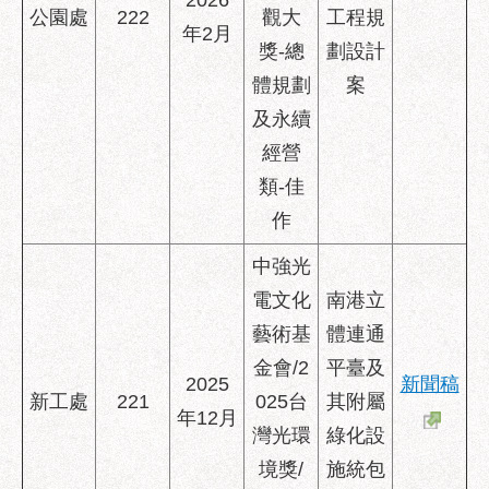
2026
公園處
222
觀大
工程規
年2月
聯
獎-總
劃設計
絡
體規劃
案
方
式
及永續
經營
本
局
類-佳
暨
作
所
屬
中強光
各
電文化
南港立
處
聯
藝術基
體連通
絡
金會/2
平臺及
電
2025
新聞稿
新工處
221
025台
其附屬
話
年12月
灣光環
綠化設
境獎/
施統包