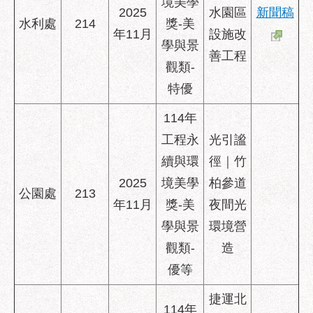
境美學
2025
水園區
新聞稿
水利處
214
獎-美
年11月
設施改
學與景
善工程
觀類-
特優
114年
工程永
光引謐
續與環
徑｜竹
2025
境美學
柏參道
公園處
213
年11月
獎-美
夜間光
學與景
環境營
觀類-
造
優等
捷運北
114年