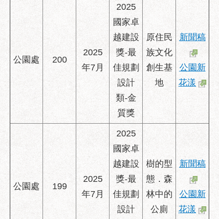
2025
國家卓
越建設
原住民
新聞稿
2025
獎-最
族文化
公園處
200
年7月
佳規劃
創生基
公園新
設計
地
花漾
類-金
質獎
2025
國家卓
越建設
樹的型
新聞稿
2025
獎-最
態．森
公園處
199
年7月
佳規劃
林中的
公園新
設計
公廁
花漾