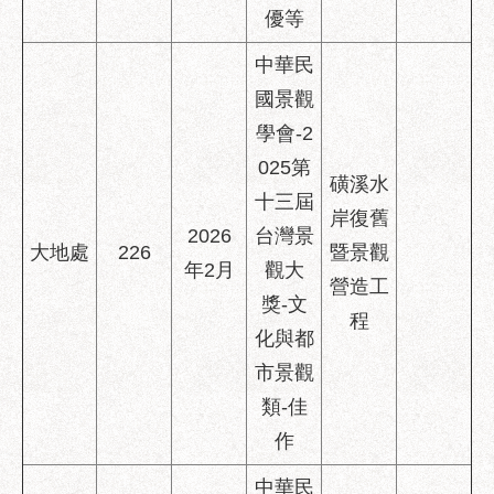
服
優等
務
中華民
道
國景觀
路
學會-2
挖
掘
025第
磺溪水
資
十三屆
訊
岸復舊
2026
台灣景
大地處
226
暨景觀
聯
年2月
觀大
合
營造工
獎-文
發
程
包
化與都
中
市景觀
心
類-佳
獎
作
勵
補
中華民