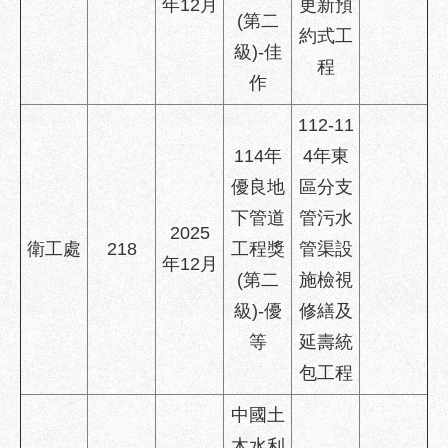
年12月
更新預
(第二
約式工
級)-佳
程
作
112-11
114年
4年東
優良地
區分支
下管道
管污水
2025
衛工處
218
工程獎
管渠設
年12月
(第二
施檢視
級)-優
修繕及
等
延壽統
包工程
中國土
木水利