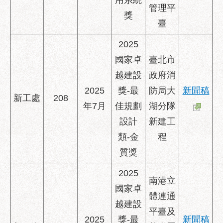
用系統
管理平
獎
臺
2025
國家卓
臺北市
越建設
政府消
2025
獎-最
防局大
新聞稿
新工處
208
年7月
佳規劃
湖分隊
設計
新建工
類-金
程
質獎
2025
南港立
國家卓
體連通
越建設
平臺及
2025
獎-最
新聞稿