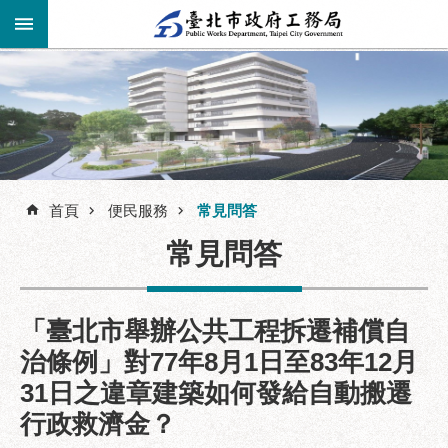
跳到主要內容區塊
進
階
公
告
搜
資
訊
首頁
便民服務
常見問答
尋
市
常見問答
民
服
務
「臺北市舉辦公共工程拆遷補償自
機
治條例」對77年8月1日至83年12月
關
31日之違章建築如何發給自動搬遷
介
紹
行政救濟金？