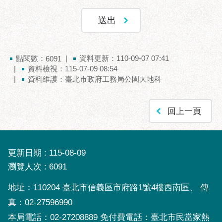
區
性
別
主
流
點閱數：
資料更新：110-09-07 07:41
6091
化
資料檢視：115-07-09 08:54
資料維護：臺北市政府工務局公園大地科
性
騷
擾
回上一頁
防
治
廉
更新日期
115-08-09
政
瀏覽人次
6091
園
地
地址：110204 臺北市信義區市府路1號4樓西南區、 傳
真：02-27596990
便
民
本局電話：02-27208889 免付費電話：臺北市民當家熱