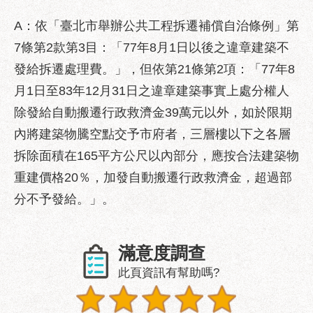
業
務
A：依「臺北市舉辦公共工程拆遷補償自治條例」第
資
7條第2款第3目：「77年8月1日以後之違章建築不
訊
發給拆遷處理費。」，但依第21條第2項：「77年8
政
月1日至83年12月31日之違章建築事實上處分權人
府
除發給自動搬遷行政救濟金39萬元以外，如於限期
資
訊
內將建築物騰空點交予市府者，三層樓以下之各層
公
拆除面積在165平方公尺以內部分，應按合法建築物
開
重建價格20％，加發自動搬遷行政救濟金，超過部
優
分不予發給。」。
良
事
蹟
滿意度調查
影
此頁資訊有幫助嗎?
音
專