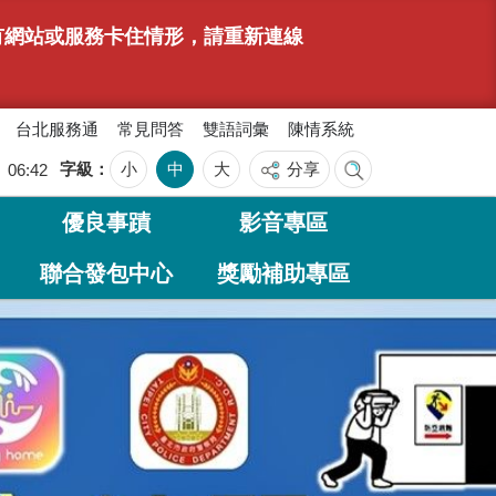
若有網站或服務卡住情形，請重新連線
台北服務通
常見問答
雙語詞彙
陳情系統
字級
小
中
大
分享
日
06:42
優良事蹟
影音專區
聯合發包中心
獎勵補助專區