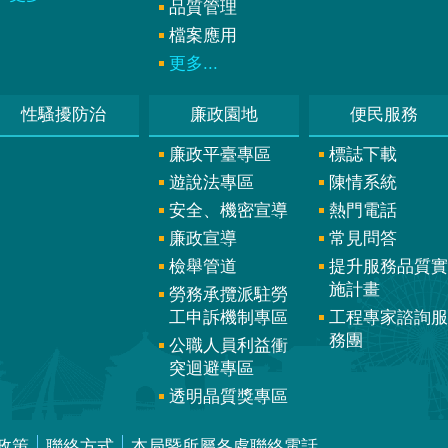
品質管理
檔案應用
更多...
性騷擾防治
廉政園地
便民服務
廉政平臺專區
標誌下載
遊說法專區
陳情系統
安全、機密宣導
熱門電話
廉政宣導
常見問答
檢舉管道
提升服務品質實
施計畫
勞務承攬派駐勞
工申訴機制專區
工程專家諮詢服
務團
公職人員利益衝
突迴避專區
透明晶質獎專區
政策
聯絡方式
本局暨所屬各處聯絡電話