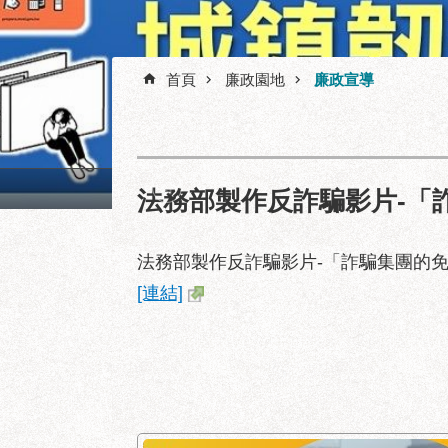
首頁
廉政園地
廉政宣導
陽明教養院永福之家西南向
法務部製作反詐騙影片-「
法務部製作反詐騙影片-「詐騙集團的
[連結]