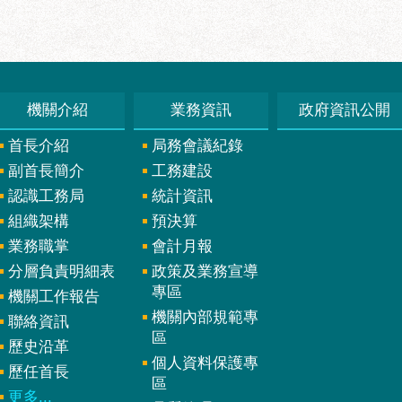
機關介紹
業務資訊
政府資訊公開
首長介紹
局務會議紀錄
副首長簡介
工務建設
認識工務局
統計資訊
組織架構
預決算
業務職掌
會計月報
分層負責明細表
政策及業務宣導
專區
機關工作報告
機關內部規範專
聯絡資訊
區
歷史沿革
個人資料保護專
歷任首長
區
更多...