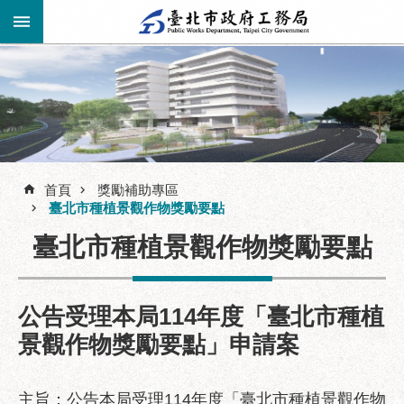
跳到主要內容區塊
進
階
公
告
搜
資
訊
首頁
獎勵補助專區
尋
臺北市種植景觀作物獎勵要點
市
民
臺北市種植景觀作物獎勵要點
服
務
公告受理本局114年度「臺北市種植
機
關
景觀作物獎勵要點」申請案
介
紹
主旨：公告本局受理114年度「臺北市種植景觀作物