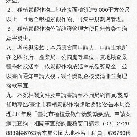
效益。
服
２、種植景觀作物土地連接面積須達5,000平方公尺
務
通
以上，且適合栽植景觀作物、可集中規劃與管理。
３、種植景觀作物位置維護管理方便且無傳染性病
常
見
蟲害發生。
問
八、考核與撥款：本局應會同申請人、申請土地所
答
在之區公所、產業局、公園處等單位，實地勘查景
雙
觀作物成活率，依景觀作物成活率核發獎勵金，並
語
以書面通知申請人後，製作獎勵金核發清冊並辦理
詞
彙
撥款事宜。
九、本案相關文件及申請書請至本局局網首頁/獎勵
陳
補助專區/臺北市種植景觀作物獎勵要點/公告本局受
情
系
理114年度「臺北市種植景觀作物獎勵要點」申請案
統
網頁查詢；相關事宜諮詢服務窗口請電（02）2720-
8889轉6763洽本局公園大地科呂工程員，或6760傅
政