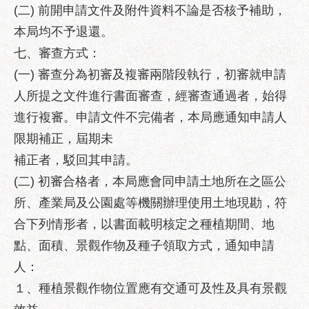
助
(二) 前開申請文件及附件資料不論是否核予補助，
專
本局均不予退還。
區
七、審查方式：
網
(一) 審查分為初審及複審兩階段執行，初審就申請
站
人所提之文件進行書面審查，經審查通過者，始得
導
覽
進行複審。申請文件不完備者，本局應通知申請人
限期補正，屆期未
回
首
補正者，駁回其申請。
頁
(二) 初審合格者，本局應會同申請土地所在之區公
English
所、產業局及公園處等機關辦理使用土地現勘，符
合下列情形者，以書面載明核定之種植期間、地
台
北
點、面積、景觀作物及種子領取方式，通知申請
通
人：
台
１、種植景觀作物位置應有交通可及性及具有景觀
北