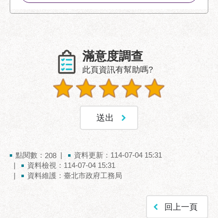
聯
絡
方
式
滿意度調查
本
此頁資訊有幫助嗎?
局
暨
所
屬
各
處
聯
點閱數：
資料更新：114-07-04 15:31
208
絡
資料檢視：114-07-04 15:31
電
資料維護：臺北市政府工務局
話
回上一頁