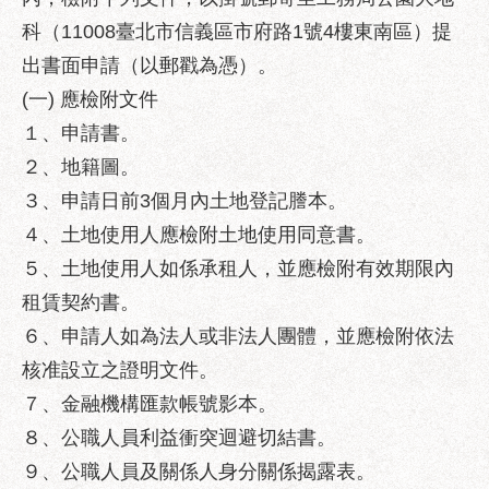
服
科（11008臺北市信義區市府路1號4樓東南區）提
務
出書面申請（以郵戳為憑）。
道
(一) 應檢附文件
路
挖
１、申請書。
掘
２、地籍圖。
資
３、申請日前3個月內土地登記謄本。
訊
４、土地使用人應檢附土地使用同意書。
聯
５、土地使用人如係承租人，並應檢附有效期限內
合
發
租賃契約書。
包
６、申請人如為法人或非法人團體，並應檢附依法
中
核准設立之證明文件。
心
７、金融機構匯款帳號影本。
獎
８、公職人員利益衝突迴避切結書。
勵
補
９、公職人員及關係人身分關係揭露表。