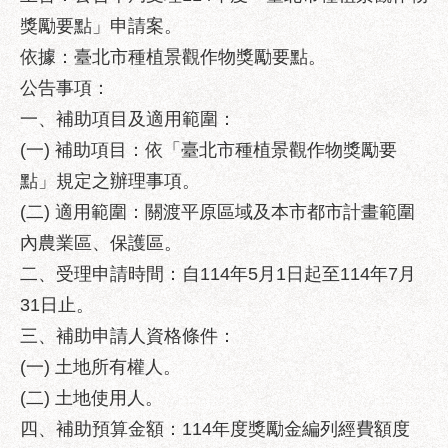
業
獎勵要點」申請案。
務
資
依據：臺北市種植景觀作物獎勵要點。
訊
公告事項：
政
一、補助項目及適用範圍：
府
(一) 補助項目：依「臺北市種植景觀作物獎勵要
資
點」規定之辦理事項。
訊
公
(二) 適用範圍：關渡平原區域及本市都市計畫範圍
開
內農業區、保護區。
優
二、受理申請時間：自114年5月1日起至114年7月
良
31日止。
事
三、補助申請人資格條件：
蹟
(一) 土地所有權人。
影
(二) 土地使用人。
音
專
四、補助預算金額：114年度獎勵金編列經費額度