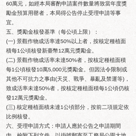
區
60萬元，如經本局審酌申請案件數量將致當年度獎
性
勵金預算用罄者，本局得公告停止受理申請等事
別
宜。
主
五、獎勵金核發基準（每公頃上限）：
流
化
(一) 景觀作物成活率達50%以上者，按核定種植面
積每1公頃核發新臺幣12萬元獎勵金。
性
騷
(二) 景觀作物成活率未達50%者，按核定種植面積
擾
每1公頃核發10萬5,000元獎勵金。但因法令限制或
防
其他不可抗力之事由(天災、戰爭、暴亂及禁運等)，
治
致成活率未達50%者，按核定種植面積每1公頃仍核
廉
發12萬元獎勵金。
政
園
(三) 核定種植面積未達1公頃部分，按前二項規定依
地
比例核發。
便
六、受理申請方式：申請人應於公告之申請期間
民
內，檢附下列文件，以掛號郵寄至工務局公園大地