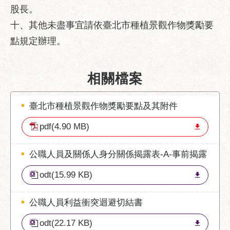
府
股長。
網
十、其他未盡事宜請依臺北市種植景觀作物獎勵要
站
資
點規定辦理。
料
開
相關檔案
放
宣
告
臺北市種植景觀作物獎勵要點及其附件
隱
pdf(4.90 MB)
私
權
公職人員及關係人身分關係揭露表-A-事前揭露
及
資
odt(15.99 KB)
訊
安
公職人員利益衝突迴避切結書
全
政
odt(22.17 KB)
策