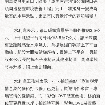
的重要歷史港口，隨著「成美左岸河濱公園錫口碼
業
務
頭周邊整體環境改善工程」完工，將搖身一變成為
資
最夯的水岸景點，更是市民賞景打卡的夢幻場域！
訊
政
水利處表示，錫口碼頭賞景平台將外推約3.5公
府
尺，上部眺望平台向外延伸3.5至7公尺，讓民眾能
資
訊
更近距離感受水岸魅力。為擴展錫口碼頭上下平台
公
動線，新設大面積階梯座椅，貫通上下平台，另新
開
設40公尺長的抿石子座椅及其他座椅區，周邊環境
優
將再升級，鋪上全新鋪面。
良
事
蹟
水利處工務科表示，打卡拍照熱點「彩虹與愛
情意象的藝術打卡牆」已更新，歡迎情侶來留下專
影
音
屬戀情的愛情鎖。而「彩色LOVE裝置藝術」移的新
專
位置更靠近水岸，拍照時可將「彩色LOVE裝置藝