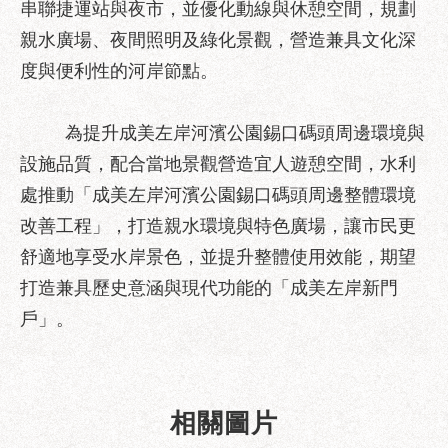
串聯捷運站與夜市，並優化動線與休憩空間，規劃
服
務
親水廣場、夜間照明及綠化景觀，營造兼具文化深
度與便利性的河岸節點。
道
路
挖
為提升成美左岸河濱公園錫口碼頭周邊環境與
掘
設施品質，配合當地景觀營造宜人遊憩空間，水利
資
訊
處推動「成美左岸河濱公園錫口碼頭周邊整體環境
改善工程」，打造親水環境與特色廣場，讓市民更
聯
合
舒適地享受水岸景色，並提升整體使用效能，期望
發
打造兼具歷史意涵與現代功能的「成美左岸新門
包
戶」。
中
心
獎
勵
相關圖片
補