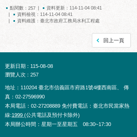
府
點閱數：
資料更新：114-11-04 08:41
257
網
資料檢視：114-11-04 08:41
站
資料維護：臺北市政府工務局水利工程處
資
料
開
回上一頁
放
宣
告
更新日期
115-08-08
隱
瀏覽人次
257
私
權
地址：110204 臺北市信義區市府路1號4樓西南區、 傳
及
真：02-27596990
資
本局電話：02-27208889 免付費電話：臺北市民當家熱
訊
安
線:
1999
(公共電話及預付卡除外)
全
本局辦公時間：星期一至星期五 08:30~17:30
政
策