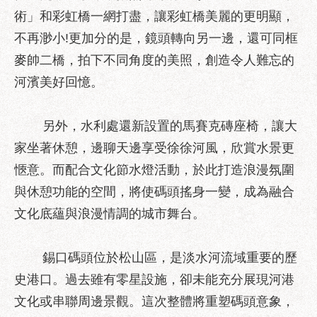
區
術」和彩虹橋一網打盡，讓彩虹橋美麗的更明顯，
性
不再渺小!更加分的是，鏡頭轉向另一邊，還可同框
別
麥帥二橋，拍下不同角度的美照，創造令人難忘的
主
流
河濱美好回憶。
化
性
另外，水利處還新設置的馬賽克磚座椅，讓大
騷
家坐著休憩，邊聊天邊享受徐徐河風，欣賞水景更
擾
愜意。而配合文化節水燈活動，於此打造浪漫氛圍
防
治
與休憩功能的空間，將使碼頭搖身一變，成為融合
文化底蘊與浪漫情調的城市舞台。
廉
政
園
錫口碼頭位於松山區，是淡水河流域重要的歷
地
史港口。過去雖有零星設施，卻未能充分展現河港
便
文化或串聯周邊景觀。這次整體將重塑碼頭意象，
民