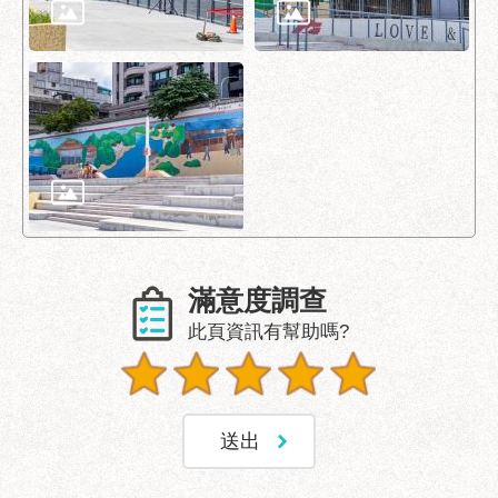
服
務
通
常
見
問
答
雙
語
詞
滿意度調查
彙
此頁資訊有幫助嗎?
陳
情
系
統
政