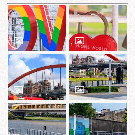
助
專
區
網
站
導
覽
回
首
頁
English
台
北
通
台
北