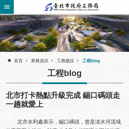
跳到主要內容區塊
進
階
公
告
搜
資
訊
首頁
業務資訊
工務建設
工程blog
尋
市
工程blog
民
服
務
北市打卡熱點升級完成 錫口碼頭走
機
一趟就愛上
關
介
紹
北市水利處表示，錫口碼頭，曾是淡水河流域