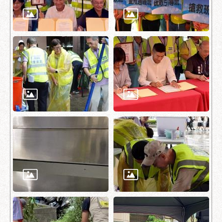
服
務
通
常
見
問
答
雙
語
詞
彙
陳
情
系
統
政