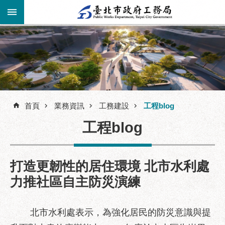
跳到主要內容區塊
進
階
公
告
搜
資
訊
首頁
業務資訊
工務建設
工程blog
尋
市
工程blog
民
服
務
打造更韌性的居住環境 北市水利處
機
力推社區自主防災演練
關
介
紹
北市水利處表示，為強化居民的防災意識與提