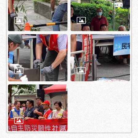
府
網
站
資
料
開
放
宣
告
隱
私
權
及
資
訊
安
全
政
策