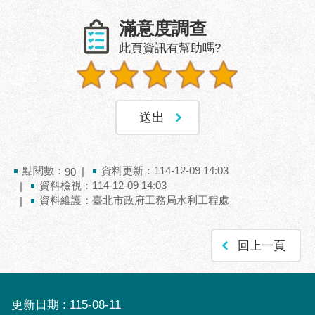
聯
滿意度調查
絡
此頁資訊有幫助嗎?
方
式
本
局
暨
所
屬
點閱數：
資料更新：114-12-09 14:03
90
各
資料檢視：114-12-09 14:03
處
資料維護：臺北市政府工務局水利工程處
聯
絡
電
回上一頁
話
更新日期
115-08-11