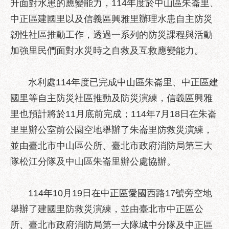
升面對水患的應變能力，114年度於中山區朱崙里、
業
務
中正區建國里以及信義區興雅里辦理水患自主防災
資
韌性社區推動工作，透過一系列的防災課程與活動
訊
加強里民們面對水災時之自救及互救應變能力。
政
府
水利處114年度已完成中山區朱崙里、中正區建
資
訊
國里等自主防災社區推動及防災演練，信義區興雅
公
里也預計將於11月底前完成；114年7月18日在朱崙
開
里里辦公室前公園空地舉辦了朱崙里防救災演練，
優
並由臺北市中山區公所、臺北市政府消防局第三大
良
隊松江分隊及中山區朱崙里辦公處協辦。
事
蹟
114年10月19日在中正區愛國西路17號旁空地
影
音
舉辦了建國里防救災演練，並由臺北市中正區公
專
所、臺北市政府消防局第一大隊城中分隊及中正區