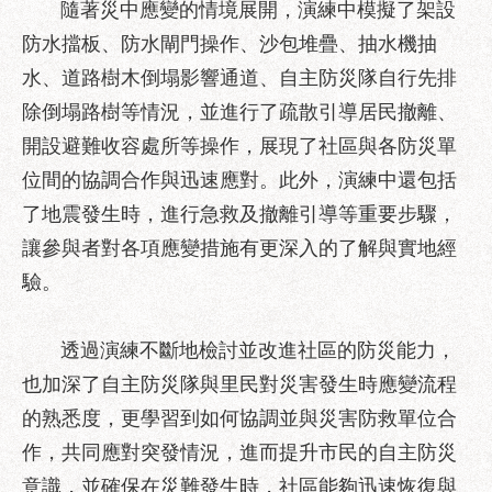
隨著災中應變的情境展開，演練中模擬了架設
服
務
防水擋板、防水閘門操作、沙包堆疊、抽水機抽
水、道路樹木倒塌影響通道、自主防災隊自行先排
道
路
除倒塌路樹等情況，並進行了疏散引導居民撤離、
挖
開設避難收容處所等操作，展現了社區與各防災單
掘
位間的協調合作與迅速應對。此外，演練中還包括
資
訊
了地震發生時，進行急救及撤離引導等重要步驟，
讓參與者對各項應變措施有更深入的了解與實地經
聯
合
驗。
發
包
透過演練不斷地檢討並改進社區的防災能力，
中
心
也加深了自主防災隊與里民對災害發生時應變流程
的熟悉度，更學習到如何協調並與災害防救單位合
獎
勵
作，共同應對突發情況，進而提升市民的自主防災
補
意識，並確保在災難發生時，社區能夠迅速恢復與