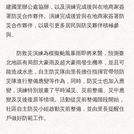
區
建國里辦公處協辦，以及演練完成後與在地商家簽
性
署防災合作夥伴。演練完成後皆與在地商家簽署防
別
災合作夥伴，以吸引更多居民與防災夥伴積極參
主
流
與。
化
性
防救災演練為模擬颱風暴雨即將來襲，預測臺
騷
北地區有局部大豪雨及超大豪雨發生機率，並且可
擾
能造成水患，自主防災隊由里長擔任指揮官帶領防
防
治
災隊進行整備應變等作為，同時，防災士也加入應
變，演練特別規畫了平時減災、災前整備、災中應
廉
政
變及災後復原等情境。活動從災前整備階段開始，
園
社區自主防災小組啟動災前整備，並由里長提醒住
地
戶做好防範工作。
便
民