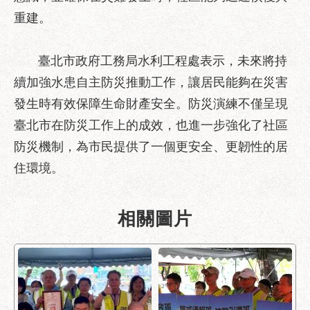
助
重建。
專
區
臺北市政府工務局水利工程處表示，未來將持
網
續加強水患自主防災推動工作，讓居民能夠在災害
站
導
發生時有效保障生命財產安全。防災演練不僅呈現
覽
臺北市在防災工作上的成效，也進一步強化了社區
回
防災機制，為市民提供了一個更安全、更韌性的居
首
住環境。
頁
English
相關圖片
台
北
通
台
北