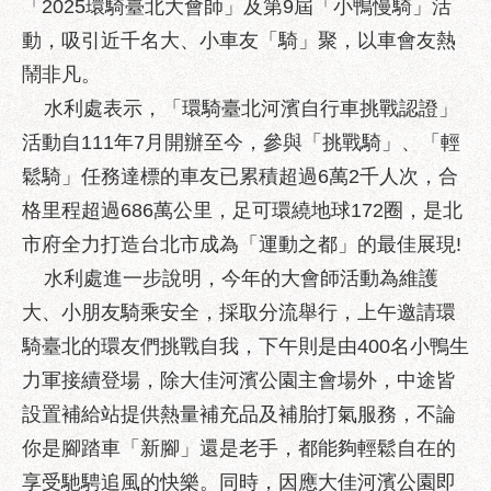
「2025環騎臺北大會師」及第9屆「小鴨慢騎」活
業
務
動，吸引近千名大、小車友「騎」聚，以車會友熱
資
鬧非凡。
訊
水利處表示，「環騎臺北河濱自行車挑戰認證」
政
活動自111年7月開辦至今，參與「挑戰騎」、「輕
府
鬆騎」任務達標的車友已累積超過6萬2千人次，合
資
訊
格里程超過686萬公里，足可環繞地球172圈，是北
公
市府全力打造台北市成為「運動之都」的最佳展現!
開
水利處進一步說明，今年的大會師活動為維護
優
大、小朋友騎乘安全，採取分流舉行，上午邀請環
良
騎臺北的環友們挑戰自我，下午則是由400名小鴨生
事
蹟
力軍接續登場，除大佳河濱公園主會場外，中途皆
設置補給站提供熱量補充品及補胎打氣服務，不論
影
音
你是腳踏車「新腳」還是老手，都能夠輕鬆自在的
專
享受馳騁追風的快樂。同時，因應大佳河濱公園即