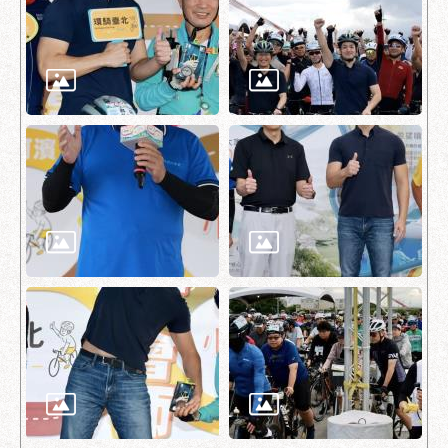
助
專
區
網
站
導
覽
回
首
頁
English
台
北
通
台
北