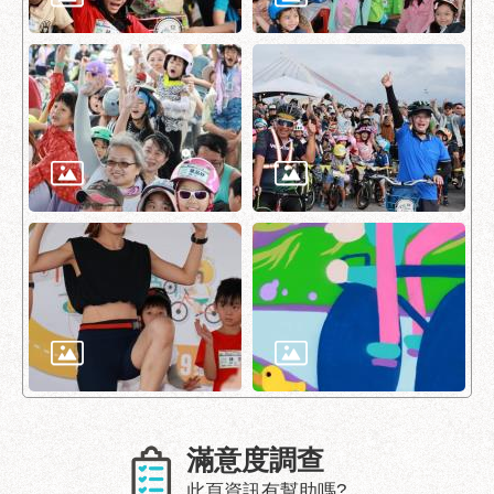
府
網
站
資
料
開
放
宣
告
隱
私
權
及
資
訊
安
全
滿意度調查
政
策
此頁資訊有幫助嗎?