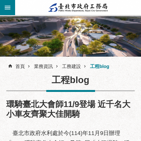
跳到主要內容區塊
進
階
公
告
搜
資
訊
首頁
業務資訊
工務建設
工程blog
尋
市
工程blog
民
服
務
環騎臺北大會師11/9登場 近千名大
機
小車友齊聚大佳開騎
關
介
紹
臺北市政府水利處於今(114)年11月9日辦理