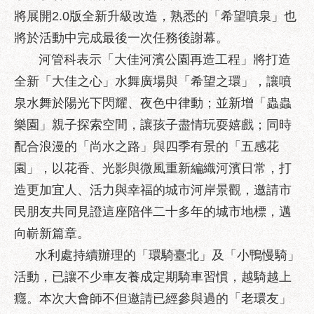
區
將展開2.0版全新升級改造，熟悉的「希望噴泉」也
性
將於活動中完成最後一次任務後謝幕。
別
河管科表示「大佳河濱公園再造工程」將打造
主
流
全新「大佳之心」水舞廣場與「希望之環」，讓噴
化
泉水舞於陽光下閃耀、夜色中律動；並新增「蟲蟲
性
樂園」親子探索空間，讓孩子盡情玩耍嬉戲；同時
騷
配合浪漫的「尚水之路」與四季有景的「五感花
擾
園」，以花香、光影與微風重新編織河濱日常，打
防
治
造更加宜人、活力與幸福的城市河岸景觀，邀請市
民朋友共同見證這座陪伴二十多年的城市地標，邁
廉
政
向嶄新篇章。
園
水利處持續辦理的「環騎臺北」及「小鴨慢騎」
地
活動，已讓不少車友養成定期騎車習慣，越騎越上
便
癮。本次大會師不但邀請已經參與過的「老環友」
民