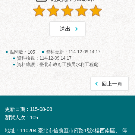
聯
絡
方
式
本
局
點閱數：
資料更新：114-12-09 14:17
105
暨
資料檢視：114-12-09 14:17
所
資料維護：臺北市政府工務局水利工程處
屬
各
回上一頁
處
聯
絡
電
更新日期
115-08-08
話
瀏覽人次
105
地址：110204 臺北市信義區市府路1號4樓西南區、 傳