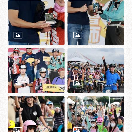
服
務
通
常
見
問
答
雙
語
詞
彙
陳
情
系
統
政