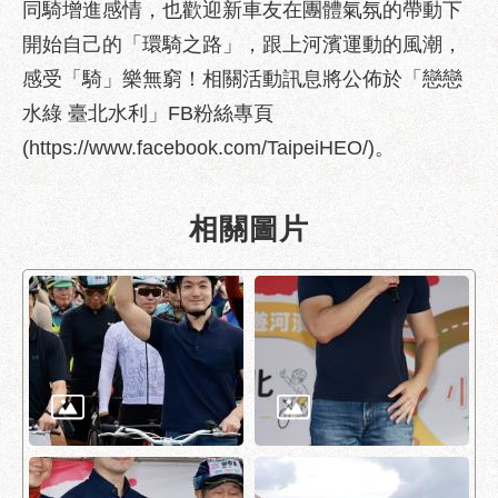
同騎增進感情，也歡迎新車友在團體氣氛的帶動下
服
務
開始自己的「環騎之路」，跟上河濱運動的風潮，
感受「騎」樂無窮！相關活動訊息將公佈於「戀戀
道
路
水綠 臺北水利」FB粉絲專頁
挖
(https://www.facebook.com/TaipeiHEO/)。
掘
資
訊
相關圖片
聯
合
發
包
中
心
獎
勵
補