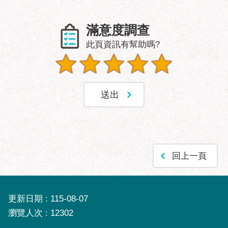
業
務
資
滿意度調查
訊
此頁資訊有幫助嗎?
政
府
資
訊
公
開
優
良
回上一頁
事
蹟
影
更新日期
115-08-07
音
瀏覽人次
12302
專