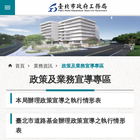
跳到主要內容區塊
進
階
公
告
搜
資
訊
首頁
業務資訊
政策及業務宣導專區
尋
市
政策及業務宣導專區
民
服
務
本局辦理政策宣導之執行情形表
機
關
臺北市道路基金辦理政策宣導之執行情形
介
紹
表