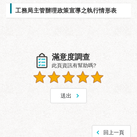
業
務
工務局主管辦理政策宣導之執行情形表
資
訊
政
府
資
滿意度調查
訊
公
此頁資訊有幫助嗎?
開
優
良
事
蹟
影
音
專
回上一頁