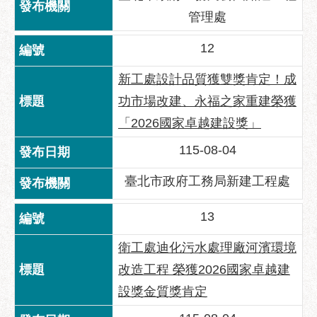
管理處
聯
絡
12
方
式
新工處設計品質獲雙獎肯定！成
本
功市場改建、永福之家重建榮獲
局
「2026國家卓越建設獎」
暨
所
115-08-04
屬
臺北市政府工務局新建工程處
各
處
聯
13
絡
電
衛工處迪化污水處理廠河濱環境
話
改造工程 榮獲2026國家卓越建
設獎金質獎肯定