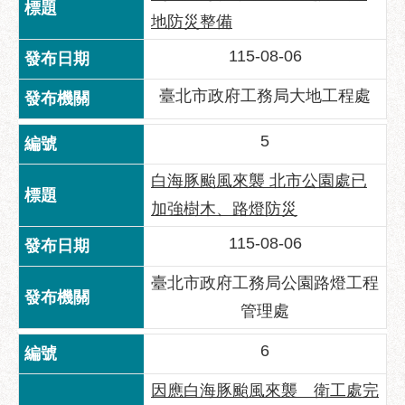
服
地防災整備
務
115-08-06
道
路
臺北市政府工務局大地工程處
挖
掘
5
資
訊
白海豚颱風來襲 北市公園處已
聯
加強樹木、路燈防災
合
115-08-06
發
包
臺北市政府工務局公園路燈工程
中
管理處
心
獎
6
勵
補
因應白海豚颱風來襲 衛工處完