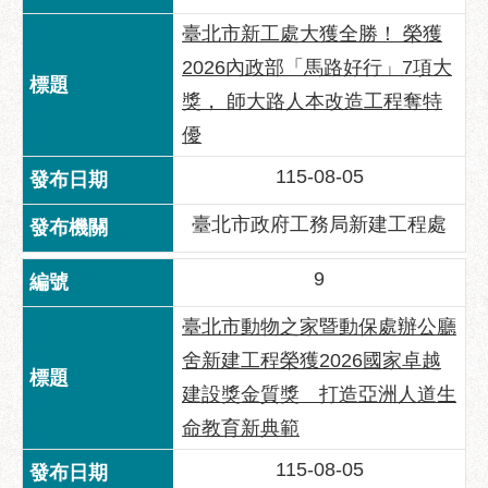
服
臺北市新工處大獲全勝！ 榮獲
務
通
2026內政部「馬路好行」7項大
獎， 師大路人本改造工程奪特
常
優
見
問
115-08-05
答
臺北市政府工務局新建工程處
雙
語
9
詞
彙
臺北市動物之家暨動保處辦公廳
陳
舍新建工程榮獲2026國家卓越
情
建設獎金質獎 打造亞洲人道生
系
統
命教育新典範
115-08-05
政