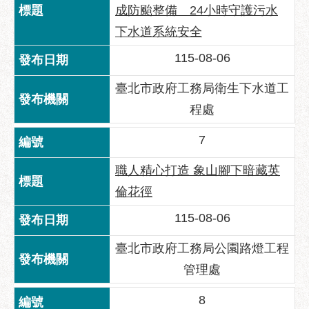
助
成防颱整備 24小時守護污水
專
下水道系統安全
區
115-08-06
網
站
臺北市政府工務局衛生下水道工
導
程處
覽
7
回
首
職人精心打造 象山腳下暗藏英
頁
倫花徑
English
115-08-06
台
北
臺北市政府工務局公園路燈工程
通
管理處
台
8
北