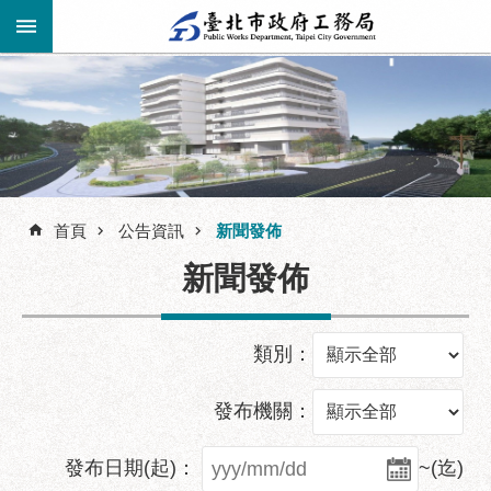
跳到主要內容區塊
進
階
公
告
搜
資
訊
首頁
公告資訊
新聞發佈
尋
市
新聞發佈
民
服
務
類別：
機
關
發布機關：
介
紹
發布日期(起)：
~(迄)