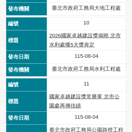
府
臺北市政府工務局大地工程處
網
站
10
資
料
2026國家卓越建設獎揭曉 北市
開
放
水利處獲5大獎肯定
宣
115-08-04
告
臺北市政府工務局水利工程處
隱
私
權
11
及
資
國家卓越建設獎常勝軍 北市公
訊
園處再傳佳績
安
全
115-08-04
政
臺北市政府工務局公園路燈工程
策