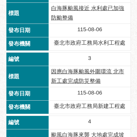
區
白海豚颱風接近 水利處已加強
性
防颱整備
別
主
115-08-06
流
化
臺北市政府工務局水利工程處
性
3
騷
擾
因應白海豚颱風外圍環流 北市
防
新工處完成防災整備
治
115-08-06
廉
政
臺北市政府工務局新建工程處
園
地
4
便
民
颱風白海豚來襲 大地處完成坡