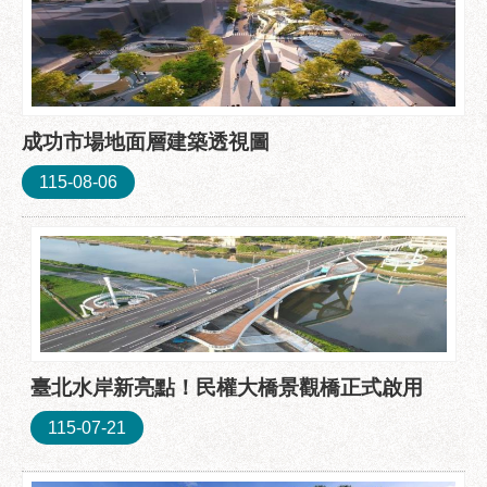
區
性
別
主
流
成功市場地面層建築透視圖
化
115-08-06
性
騷
擾
防
治
廉
政
園
臺北水岸新亮點！民權大橋景觀橋正式啟用
地
115-07-21
便
民