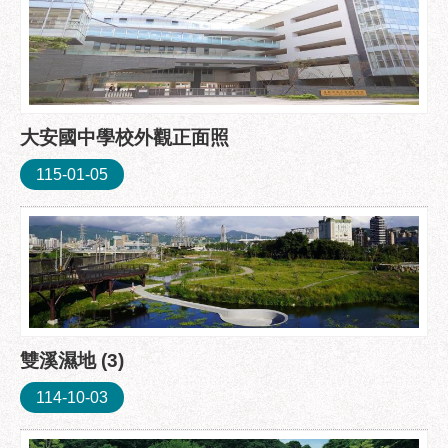
助
專
區
網
站
大安國中學校外觀正面照
導
覽
115-01-05
回
首
頁
English
台
北
雙溪濕地 (3)
通
114-10-03
台
北