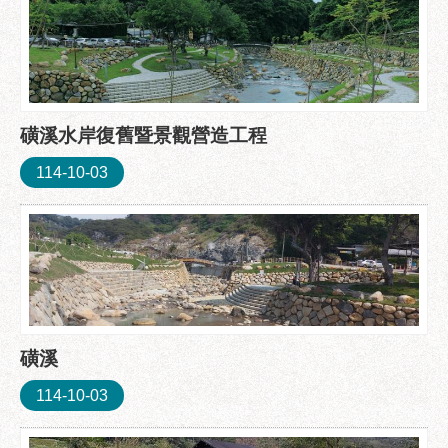
服
務
通
常
見
磺溪水岸復舊暨景觀營造工程
問
答
114-10-03
雙
語
詞
彙
陳
情
磺溪
系
統
114-10-03
政