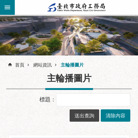
跳到主要內容區塊
進
階
公
告
搜
資
訊
首頁
網站資訊
主輪播圖片
尋
市
主輪播圖片
民
服
務
標題：
機
關
介
紹