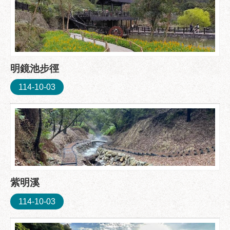
府
網
站
資
料
開
明鏡池步徑
放
114-10-03
宣
告
隱
私
權
及
資
訊
紫明溪
安
114-10-03
全
政
策