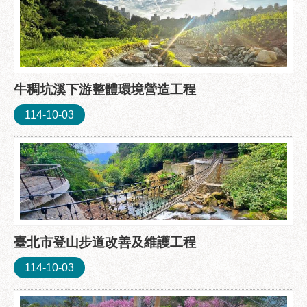
聯
絡
方
式
牛稠坑溪下游整體環境營造工程
本
局
114-10-03
暨
所
屬
各
處
聯
絡
電
臺北市登山步道改善及維護工程
話
114-10-03