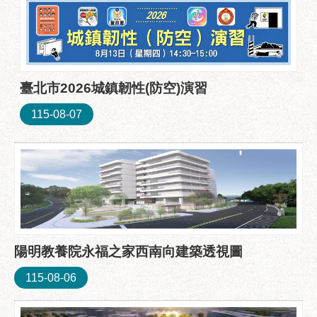
業
務
資
訊
政
臺北市2026城鎮韌性(防空)演習
府
資
115-08-07
訊
公
開
優
良
事
蹟
陽明教養院永福之家西南向建築透視圖
影
115-08-06
音
專