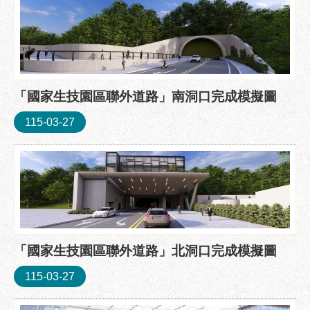
服
務
道
路
挖
「國家生技園區聯外道路」南洞口完成模擬圖
掘
資
115-03-27
訊
聯
合
發
包
中
心
「國家生技園區聯外道路」北洞口完成模擬圖
獎
115-03-27
勵
補