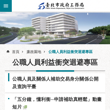
跳到主要內容區塊
進
階
公
告
搜
資
訊
首頁
廉政園地
公職人員利益衝突迴避專區
尋
市
公職人員利益衝突迴避專區
民
服
務
公職人員及關係人補助交易身分關係公開
機
及查詢平臺
關
介
「五分鐘，懂利衝─申請補助真輕鬆」動畫
紹
短片