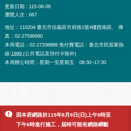
區
更新日期
115-08-09
性
瀏覽人次
667
別
主
地址：110204 臺北市信義區市府路1號4樓西南區、 傳
流
真：02-27596990
化
本局電話：02-27208889 免付費電話：臺北市民當家熱
性
線:
1999
(公共電話及預付卡除外)
騷
本局辦公時間：星期一至星期五 08:30~17:30
擾
防
治
廉
政
園
地
因本府網路於115年8月9日(日)上午9時至
便
下午6時進行施工，屆時可能有網路瞬斷
民