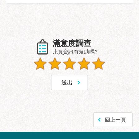
業
務
資
訊
政
滿意度調查
府
資
此頁資訊有幫助嗎?
訊
公
開
優
良
事
蹟
影
回上一頁
音
專