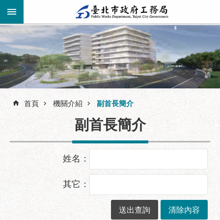
跳到主要內容區塊
進
階
公
告
搜
資
訊
首頁
機關介紹
副首長簡介
尋
市
副首長簡介
民
服
務
姓名：
機
關
其它：
介
紹