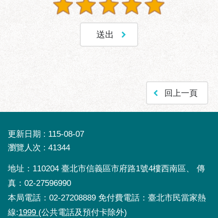
區
性
別
主
流
化
性
回上一頁
騷
擾
防
治
更新日期
115-08-07
瀏覽人次
41344
廉
政
地址：110204 臺北市信義區市府路1號4樓西南區、 傳
園
地
真：02-27596990
本局電話：02-27208889 免付費電話：臺北市民當家熱
便
線:
1999
(公共電話及預付卡除外)
民