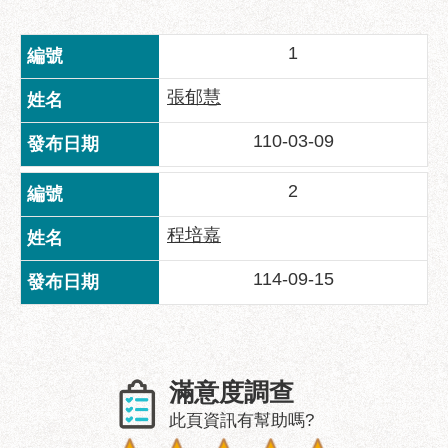
業
務
1
資
訊
張郁慧
政
府
110-03-09
資
訊
2
公
開
程培嘉
優
114-09-15
良
事
蹟
影
滿意度調查
音
此頁資訊有幫助嗎?
專